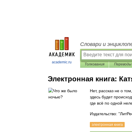
Словари и энциклоп
academic.ru
Толкования
Переводы
Электронная книга:
Кат
Нет, рассказ не о то
здесь будет происхо
где всё по одной неле
Издательство: "ЛитРе
электронная книга