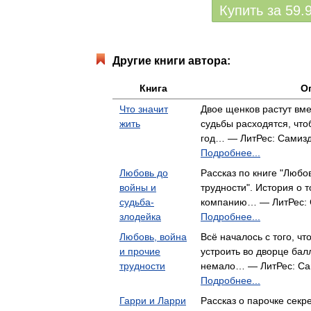
Купить за
59.
Другие книги автора:
Книга
О
Что значит
Двое щенков растут вме
жить
судьбы расходятся, что
год… — ЛитРес: Самизд
Подробнее...
Любовь до
Рассказ по книге "Любо
войны и
трудности". История о 
судьба-
компанию… — ЛитРес: 
злодейка
Подробнее...
Любовь, война
Всё началось с того, чт
и прочие
устроить во дворце бал
трудности
немало… — ЛитРес: Са
Подробнее...
Гарри и Ларри
Рассказ о парочке секре