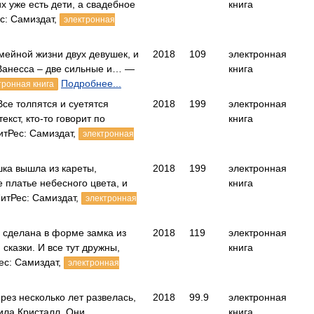
х уже есть дети, а свадебное
книга
с: Самиздат,
электронная
мейной жизни двух девушек, и
2018
109
электронная
 Ванесса – две сильные и… —
книга
Подробнее...
тронная книга
се толпятся и суетятся
2018
199
электронная
текст, кто-то говорит по
книга
итРес: Самиздат,
электронная
ка вышла из кареты,
2018
199
электронная
 платье небесного цвета, и
книга
итРес: Самиздат,
электронная
 сделана в форме замка из
2018
119
электронная
сказки. И все тут дружны,
книга
ес: Самиздат,
электронная
рез несколько лет развелась,
2018
99.9
электронная
ила Кристалл. Они
книга