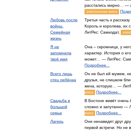
расстались мирно… — Л
Подро
электронная книга
Любовь после
Третья часть к рассказ
войны.
Король и королева, их 
Семейная
ЛитРес: Самиздат,
элек
жизнь
Я не
Она – скромница, у нег
запомнила
характер. История о его
твоё имя
может… — ЛитРес: Сам
Подробнее...
Всего лишь
Он не был ей мужем, н
отец ребёнка
друзья, не слишком близ
жена, которую… — ЛитР
Подробнее...
книга
Свадьба в
В Бостоне живёт очень 
большой
сложно и запутанно — 
семье
Подробнее...
книга
Лагерь
Они ненавидят друг дру
первой встречи. Но не в