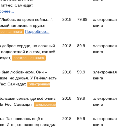
итРес: Самиздат,
бнее...
у "Любовь во время войны…".
2018
79.99
электронная
семейная жизнь и друзья —
книга
Подробнее...
тронная книга
о доброе сердце, но сложный
2018
89.9
электронная
 подноготной и о том, как всё
книга
издат,
электронная книга
е был любовником. Они –
2018
59.9
электронная
кие, но друзья. У Рейчел есть
книга
ес: Самиздат,
электронная
большая семья, где всё очень
2018
99.9
электронная
ЛитРес: Самиздат,
книга
электронная
га. Так повелось ещё с
2018
59.9
электронная
се. И те, кто наконец наладил
книга