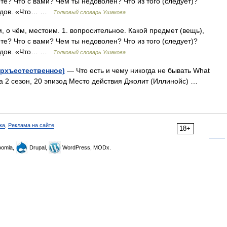
те? Что с вами? Чем ты недоволен? Что из того (следует)?
оедов. «Что… …
Толковый словарь Ушакова
ем, о чём, местоим. 1. вопросительное. Какой предмет (вещь),
те? Что с вами? Чем ты недоволен? Что из того (следует)?
оедов. «Что… …
Толковый словарь Ушакова
ерхъестественное)
— Что есть и чему никогда не бывать What
да 2 сезон, 20 эпизод Место действия Джолит (Иллинойс) …
ка
,
Реклама на сайте
18+
omla,
Drupal,
WordPress, MODx.