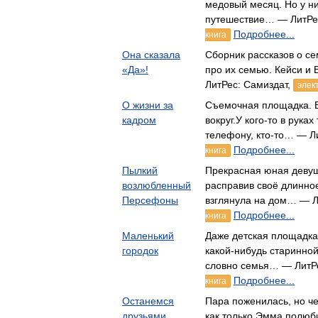
медовый месяц. Но у ни
путешествие… — ЛитРе
Подробнее...
книга
Она сказала
Сборник рассказов о се
«Да»!
про их семью. Кейси и
ЛитРес: Самиздат,
элек
О жизни за
Съемочная площадка. В
кадром
вокруг.У кого-то в руках 
телефону, кто-то… — Л
Подробнее...
книга
Пылкий
Прекрасная юная девуш
возлюбленный
расправив своё длинное
Персефоны
взглянула на дом… — Л
Подробнее...
книга
Маленький
Даже детская площадка
городок
какой-нибудь старинной 
словно семья… — ЛитР
Подробнее...
книга
Останемся
Пара поженилась, но че
друзьями
как только Эмма полюб