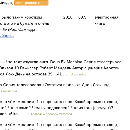
миздат,
электронная книга
е было таким коротким
2018
69.9
электронная
ла это на бумаге и очень
книга
 ЛитРес: Самиздат,
бнее...
— Что таят джунгли англ. Deus Ex Machina Серия телесериала
 Эпизод 19 Режиссёр Роберт Мандель Автор сценария Карлтон
оя Локк День на острове 39 − 41 …
Википедия
a Серия телесериала «Остаться в живых» Джон Локк над
…
Википедия
чем, о чём, местоим. 1. вопросительное. Какой предмет (вещь),
те? Что с вами? Чем ты недоволен? Что из того (следует)?
оедов. «Что… …
Толковый словарь Ушакова
чем, о чём, местоим. 1. вопросительное. Какой предмет (вещь),