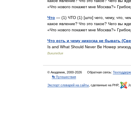
какое явление? Что это такое? Чего вы жде
«Что нового покажет мне Москва?» Гриб
Что
— (1) ЧТО (1) [што] чего, чему, что, ч
какое явление? Что это такое? Чего вы жде
«Что нового покажет мне Москва?» Гриб
Что есть и чему никогда не бывать (Св
Is and What Should Never Be Номер эпизо
Википедия
© Академик, 2000-2026
Обратная связь:
Техподдерж
👣 Путешествия
Экспорт словарей на сайты
, сделанные на PHP,
Jo