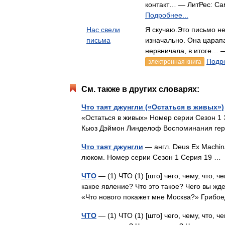
контакт… — ЛитРес: Са
Подробнее...
Нас свели
Я скучаю.Это письмо н
письма
изначально. Она царапа
нервничала, в итоге… —
Подро
электронная книга
См. также в других словарях:
Что таят джунгли («Остаться в живых»)
«Остаться в живых» Номер серии Сезон 1
Кьюз Дэймон Линделоф Воспоминания гер
Что таят джунгли
— англ. Deus Ex Machin
люком. Номер серии Сезон 1 Серия 19 
ЧТО
— (1) ЧТО (1) [што] чего, чему, что, 
какое явление? Что это такое? Чего вы жде
«Что нового покажет мне Москва?» Гриб
ЧТО
— (1) ЧТО (1) [што] чего, чему, что, 