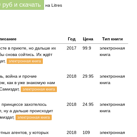
9
руб
и скачать
на Litres
писание
Год
Цена
Тип книги
сте в приюте, но дальше их
2017
99.9
электронная
бы снова сойтись. Их ждёт
книга
ат,
электронная книга
вь, война и прочие
2018
29.95
электронная
том, как в уже знакомую нам
книга
Самиздат,
электронная книга
о принцессе захотелось
2018
24.95
электронная
л, ну а дальше происходит
книга
миздат,
электронная книга
тных агентов, у которых
2018
109
электронная