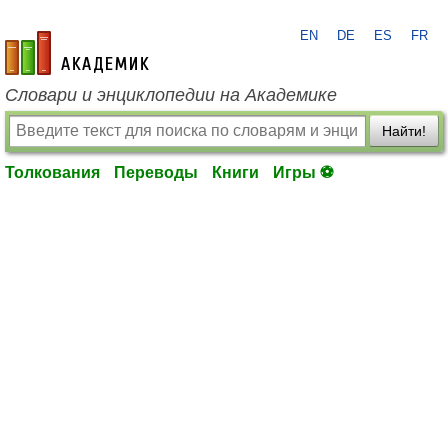
EN
DE
ES
FR
academic.ru
Словари и энциклопедии на Академике
Найти!
Толкования
Переводы
Книги
Игры ⚽