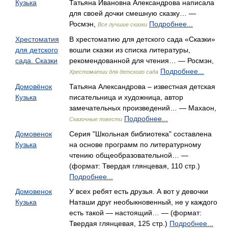
Кузька
Татьяна Ивановна Александрова написала
для своей дочки смешную сказку… —
Росмэн,
Подробнее...
Все лучшие сказки
Хрестоматия
В хрестоматию для детского сада «Сказки»
для детского
вошли сказки из списка литературы,
сада. Сказки
рекомендованной для чтения… — Росмэн,
Подробнее...
Хрестоматии для детского сада
Домовёнок
Татьяна Александрова – известная детская
Кузька
писательница и художница, автор
замечательных произведений… — Махаон,
Подробнее...
Сказочные повести
Домовенок
Серия "Школьная библиотека" составлена
Кузька
на основе программ по литературному
чтению общеобразовательной… —
(формат: Твердая глянцевая, 110 стр.)
Подробнее...
Домовенок
У всех ребят есть друзья. А вот у девочки
Кузька
Наташи друг необыкновенный, не у каждого
есть такой — настоящий… — (формат:
Твердая глянцевая, 125 стр.)
Подробнее...