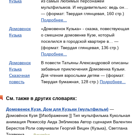
Кузька
из самых любимых персонажей
мультфильмов. И неудивительно: ведь он…
— (формат: Твердая глянцевая, 160 стр.)
Подробнее...
Домовенок
«Домовенок Кузька» - сказка, повествующая
Кузька
о смешном домовенке Кузе, который
поселился в городской квартире в… —
(формат: Твердая глянцевая, 136 стр.)
Подробнее...
Домовенок
В повести Татьяны Александровой описаны
Кузька
забавные приключения Домовенка Кузьки.
Сказочная
Для чтения взрослыми детям — (формат:
повесть
Твердая бумажная, 128 стр.)
Подробнее...
См. также в других словарях:
Домовенок Кузя. Дом для Кузьки (мультфильм)
—
Домовёнок Кузя [[Изображение:]] Тип мультфильма Кукольная
анимация Режиссёр Аида Зябликова Автор сценария Валентин
Берестов Роли озвучивали Георгий Вицин (Кузька), Светлана
Травкина …
Википедия