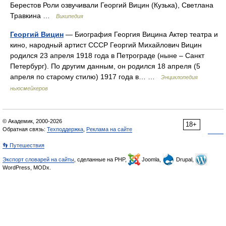
Берестов Роли озвучивали Георгий Вицин (Кузька), Светлана
Травкина …
Википедия
Георгий Вицин
— Биография Георгия Вицина Актер театра и
кино, народный артист СССР Георгий Михайлович Вицин
родился 23 апреля 1918 года в Петрограде (ныне – Санкт
Петербург). По другим данным, он родился 18 апреля (5
апреля по старому стилю) 1917 года в… …
Энциклопедия
ньюсмейкеров
© Академик, 2000-2026
18+
Обратная связь:
Техподдержка
,
Реклама на сайте
👣 Путешествия
Экспорт словарей на сайты
, сделанные на PHP,
Joomla,
Drupal,
WordPress, MODx.