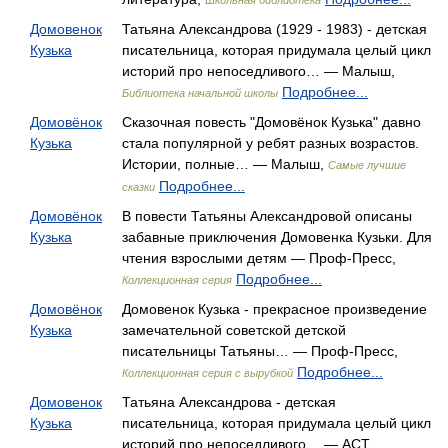
Школьная библиотека
Домовенок
Татьяна Александрова (1929 - 1983) - детская
Кузька
писательница, которая придумала целый цикл
историй про непоседливого… — Малыш,
Подробнее...
Библиотека начальной школы
Домовёнок
Сказочная повесть "Домовёнок Кузька" давно
Кузька
стала популярной у ребят разных возрастов.
Истории, полные… — Малыш,
Самые лучшие
Подробнее...
сказки
Домовёнок
В повести Татьяны Александровой описаны
Кузька
забавные приключения Домовенка Кузьки. Для
чтения взрослыми детям — Проф-Пресс,
Подробнее...
Коллекционная серия
Домовёнок
Домовенок Кузька - прекрасное произведение
Кузька
замечательной советской детской
писательницы Татьяны… — Проф-Пресс,
Подробнее...
Коллекционная серия с вырубкой
Домовенок
Татьяна Александрова - детская
Кузька
писательница, которая придумала целый цикл
историй про непоседливого… — АСТ,