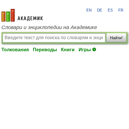
EN
DE
ES
FR
academic.ru
Словари и энциклопедии на Академике
Найти!
Толкования
Переводы
Книги
Игры ⚽