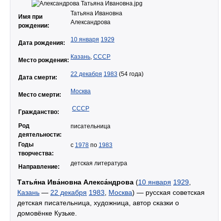
Татьяна Ивановна
Имя при
Александрова
рождении:
10 января
1929
Дата рождения:
Казань
,
СССР
Место рождения:
22 декабря
1983
(54 года)
Дата смерти:
Москва
Место смерти:
СССР
Гражданство:
Род
писательница
деятельности:
Годы
с
1978
по
1983
творчества:
детская литература
Направление:
Татья́на Ива́новна Алекса́ндрова
(
10 января
1929
,
Казань
—
22 декабря
1983
,
Москва
) — русская советская
детская писательница, художница, автор сказки о
домовёнке Кузьке.