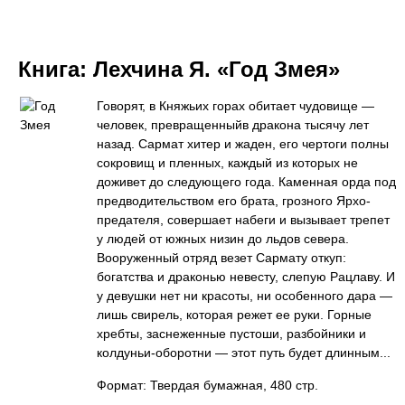
Книга:
Лехчина Я. «Год Змея»
Говорят, в Княжьих горах обитает чудовище —
человек, превращенныйв дракона тысячу лет
назад. Сармат хитер и жаден, его чертоги полны
сокровищ и пленных, каждый из которых не
доживет до следующего года. Каменная орда под
предводительством его брата, грозного Ярхо-
предателя, совершает набеги и вызывает трепет
у людей от южных низин до льдов севера.
Вооруженный отряд везет Сармату откуп:
богатства и драконью невесту, слепую Рацлаву. И
у девушки нет ни красоты, ни особенного дара —
лишь свирель, которая режет ее руки. Горные
хребты, заснеженные пустоши, разбойники и
колдуньи-оборотни — этот путь будет длинным...
Формат: Твердая бумажная, 480 стр.