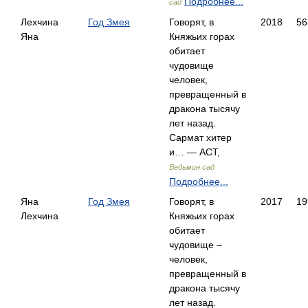
Подробнее...
сад
Лехчина
Год Змея
Говорят, в
2018
56
Яна
Княжьих горах
обитает
чудовище
человек,
превращенный в
дракона тысячу
лет назад.
Сармат хитер
и… — АСТ,
Ведьмин сад
Подробнее...
Яна
Год Змея
Говорят, в
2017
19
Лехчина
Княжьих горах
обитает
чудовище –
человек,
превращенный в
дракона тысячу
лет назад.