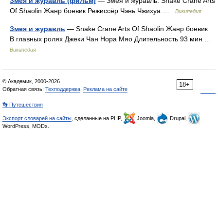
Змея и журавль (фильм)
— Змея и журавль. Snake Crane Arts
Of Shaolin Жанр боевик Режиссёр Чэнь Чжихуа …
Википедия
Змея и журавль
— Snake Crane Arts Of Shaolin Жанр боевик
В главных ролях Джеки Чан Нора Мяо Длительность 93 мин …
Википедия
© Академик, 2000-2026
18+
Обратная связь:
Техподдержка
,
Реклама на сайте
👣 Путешествия
Экспорт словарей на сайты
, сделанные на PHP,
Joomla,
Drupal,
WordPress, MODx.