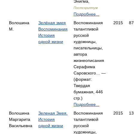
Энигма,
Постскриптум
Подробнее...
Волошина
Зелёная змея
Воспоминания
2015
87
М.
Воспоминания
талантливой
История
русской
одной жизни
художницы,
писательницы,
автора
жизнеописания
Серафима
Саровского… —
(формат:
Твердая
бумажная, 446
стр.)
Подробнее...
Волошина
Зеленая Змея.
Воспоминания
2015
13
Маргарита
История
талантливой
Васильевна
одной жизни
русской
художницы,