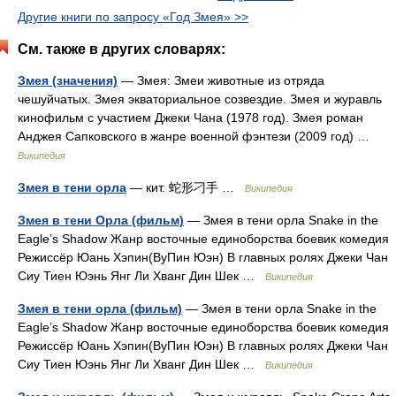
Другие книги по запросу «Год Змея» >>
См. также в других словарях:
Змея (значения)
— Змея: Змеи животные из отряда
чешуйчатых. Змея экваториальное созвездие. Змея и журавль
кинофильм с участием Джеки Чана (1978 год). Змея роман
Анджея Сапковского в жанре военной фэнтези (2009 год) …
Википедия
Змея в тени орла
— кит. 蛇形刁手 …
Википедия
Змея в тени Орла (фильм)
— Змея в тени орла Snake in the
Eagle’s Shadow Жанр восточные единоборства боевик комедия
Режиссёр Юань Хэпин(ВуПин Юэн) В главных ролях Джеки Чан
Сиу Тиен Юэнь Янг Ли Хванг Дин Шек …
Википедия
Змея в тени орла (фильм)
— Змея в тени орла Snake in the
Eagle’s Shadow Жанр восточные единоборства боевик комедия
Режиссёр Юань Хэпин(ВуПин Юэн) В главных ролях Джеки Чан
Сиу Тиен Юэнь Янг Ли Хванг Дин Шек …
Википедия