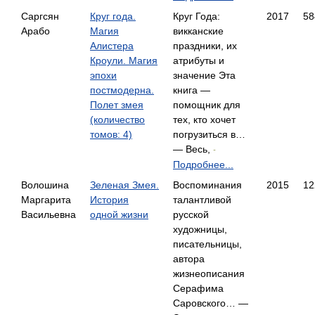
Саргсян
Круг года.
Круг Года:
2017
58
Арабо
Магия
викканские
Алистера
праздники, их
Кроули. Магия
атрибуты и
эпохи
значение Эта
постмодерна.
книга —
Полет змея
помощник для
(количество
тех, кто хочет
томов: 4)
погрузиться в…
— Весь,
-
Подробнее...
Волошина
Зеленая Змея.
Воспоминания
2015
12
Маргарита
История
талантливой
Васильевна
одной жизни
русской
художницы,
писательницы,
автора
жизнеописания
Серафима
Саровского… —