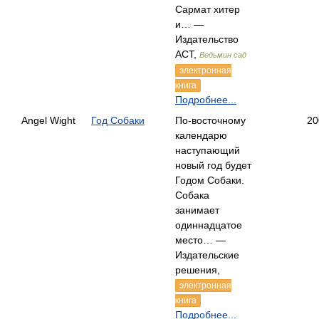
Сармат хитер
и… —
Издательство
АСТ,
Ведьмин сад
электронная
книга
Подробнее...
Angel Wight
Год Собаки
По-восточному
20
календарю
наступающий
новый год будет
Годом Собаки.
Собака
занимает
одиннадцатое
место… —
Издательские
решения,
электронная
книга
Подробнее...