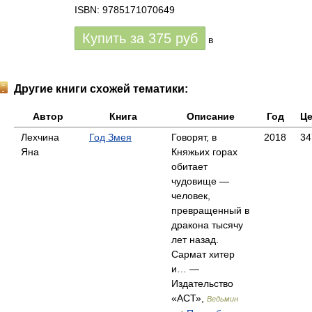
ISBN: 9785171070649
Купить за
375
руб
в
Другие книги схожей тематики:
Автор
Книга
Описание
Год
Це
Лехчина
Год Змея
Говорят, в
2018
34
Яна
Княжьих горах
обитает
чудовище —
человек,
превращенный в
дракона тысячу
лет назад.
Сармат хитер
и… —
Издательство
«АСТ»,
Ведьмин