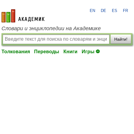
EN
DE
ES
FR
academic.ru
Словари и энциклопедии на Академике
Найти!
Толкования
Переводы
Книги
Игры ⚽