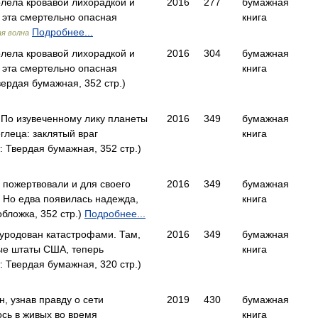
лела кровавой лихорадкой и
2016
277
бумажная
 эта смертельно опасная
книга
Подробнее...
я волна
лела кровавой лихорадкой и
2016
304
бумажная
 эта смертельно опасная
книга
ердая бумажная, 352 стр.)
. По изувеченному лику планеты
2016
349
бумажная
глеца: заклятый враг
книга
 Твердая бумажная, 352 стр.)
 пожертвовали и для своего
2016
349
бумажная
. Но едва появилась надежда,
книга
бложка, 352 стр.)
Подробнее...
зуродован катастрофами. Там,
2016
349
бумажная
ые штаты США, теперь
книга
 Твердая бумажная, 320 стр.)
н, узнав правду о сети
2019
430
бумажная
ось в живых во время
книга