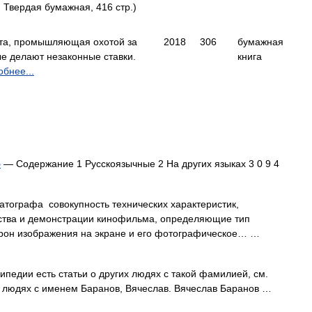
Твердая бумажная, 416 стр.)
та, промышляющая охотой за
2018
306
бумажная
ые делают незаконные ставки.
книга
бнее...
ю
— Содержание 1 Русскоязычные 2 На других языках 3 0 9 4
тографа совокупность технических характеристик,
ства и демонстрации кинофильма, определяющие тип
орон изображения на экране и его фотографическое… …
педии есть статьи о других людях с такой фамилией, см.
их людях с именем Баранов, Вячеслав. Вячеслав Баранов …