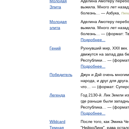
Молодая
Аделина Амотеру перебо
Элита
выжила. Много лет назад
болезнь… — Азбука,
Пята
Молодая
Аделина Амотеру перебо
элита
выжила. Много лет назад
болезнь… — (формат: Тв
Подробнее...
Гений
Рухнувший мир, XXII век
движутся на запад два бе
Республики… — (формат:
Подробнее...
Победитель
Джун и Дэй очень многим
народа, и друг для друга
что… — (формат: Суперо
Легенда
Год 2130-й. Лик Земли и
где раньше были западн
Республика… — (формат:
Подробнее...
Wildcard
После того, как Эмика Че
Темная
"НейроЛинк", едва остал