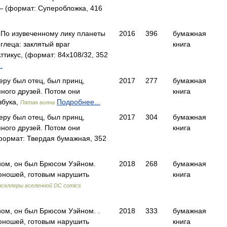
 (формат: Суперобложка, 416
. По изувеченному лику планеты
2016
396
бумажная
глеца: заклятый враг
книга
тикус, (формат: 84x108/32, 352
.
еру был отец, был принц,
2017
277
бумажная
много друзей. Потом они
книга
збука,
Подробнее...
Пятая волна
еру был отец, был принц,
2017
304
бумажная
много друзей. Потом они
книга
формат: Твердая бумажная, 352
ном, он был Брюсом Уэйном.
2018
268
бумажная
юношей, готовым нарушить
книга
селлеры вселенной DC comics
ом, он был Брюсом Уэйном. .
2018
333
бумажная
юношей, готовым нарушить
книга