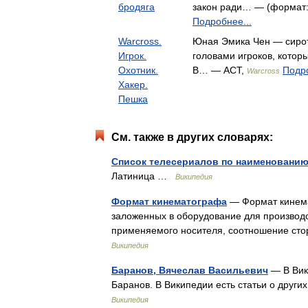
бродяга
закон ради… — (формат: 
Подробнее...
Warcross.
Юная Эмика Чен — сиро
Игрок.
головами игроков, котор
Охотник.
В… — АСТ,
Подро
Warcross
Хакер.
Пешка
См. также в других словарях:
Список телесериалов по наименовани
Латиница …
Википедия
Формат кинематографа
— Формат кинема
заложенных в оборудование для производ
применяемого носителя, соотношение ст
Википедия
Баранов, Вячеслав Васильевич
— В Вики
Баранов. В Википедии есть статьи о друг
Википедия