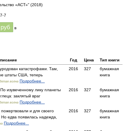
ельство «АСТ»"
(2018)
7-7
руб
в
писание
Год
Цена
Тип книги
зуродован катастрофами. Там,
2016
327
бумажная
ые штаты США, теперь
книга
Подробнее...
Пятая волна
. По изувеченному лику планеты
2016
327
бумажная
глеца: заклятый враг
книга
Подробнее...
Пятая волна
 пожертвовали и для своего
2016
327
бумажная
. Но едва появилась надежда,
книга
Подробнее...
на