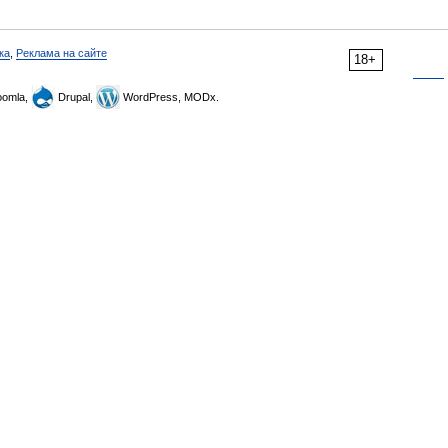
ка
,
Реклама на сайте
18+
omla,
Drupal,
WordPress, MODx.