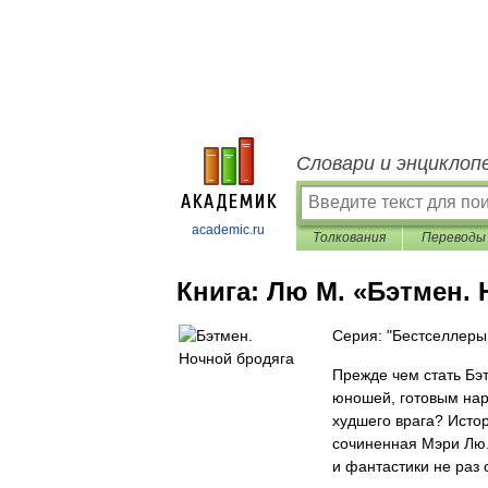
Словари и энциклоп
academic.ru
Толкования
Переводы
Книга:
Лю М. «Бэтмен. 
Серия: "Бестселлеры
Прежде чем стать Бэ
юношей, готовым нар
худшего врага? Исто
сочиненная Мэри Лю.
и фантастики не раз