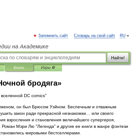
Запомнить сайт
Словарь на свой сайт
RU
едии на Академике
Найти!
Книги
Игры ⚽
Ночной бродяга»
 вселенной DC comics"
тменом, он был Брюсом Уэйном. Беспечным и отважным
ушить закон ради прекрасной незнакомки… или своего
рия взросления и становления величайшего супергероя,
 Роман Мэри Лю "Легенда" и другие ее книги в жанре фэнтези
 становились мировыми бестселлерами.