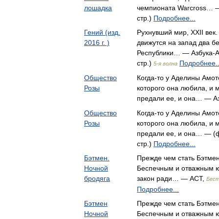
лошадка
чемпионата Warcross… —
стр.)
Подробнее...
Гений (изд.
Рухнувший мир, XXII век
2016 г. )
движутся на запад два бе
Республики… — Азбука-Ат
стр.)
Подробнее..
5-я волна
Общество
Когда-то у Аделины Амот
Розы
которого она любила, и 
предали ее, и она… — А
Общество
Когда-то у Аделины Амот
Розы
которого она любила, и 
предали ее, и она… — (
стр.)
Подробнее...
Бэтмен.
Прежде чем стать Бэтме
Ночной
Беспечным и отважным 
бродяга
закон ради… — АСТ,
Бест
Подробнее...
Бэтмен
Прежде чем стать Бэтмен
Ночной
Беспечным и отважным 