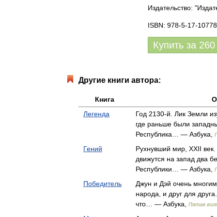
Издательство: "Издат
ISBN: 978-5-17-10778
Купить за
260
Другие книги автора:
Книга
О
Легенда
Год 2130-й. Лик Земли и
где раньше были западн
Республика… — Азбука,
Гений
Рухнувший мир, XXII век
движутся на запад два бе
Республики… — Азбука,
Победитель
Джун и Дэй очень многим
народа, и друг для друга
что… — Азбука,
Пятая вол