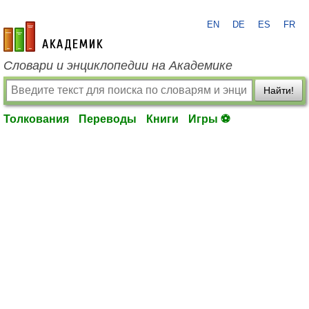
EN
DE
ES
FR
academic.ru
Словари и энциклопедии на Академике
Найти!
Толкования
Переводы
Книги
Игры ⚽