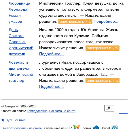
Любовница
Мистический триллер. Юная девушка, дочка
Леонарда.
успешного полтавского фермера, по воле
Роман
судьбы становится… — Издательские
ужасов
решения,
Подробнее...
электронная книга
День
Начало 2000-х годов. Юг Украины. Жизнь
Святого
отдаленного села Кулички. События
Соловья.
разворачиваются после того, как возле… —
Иронический
Издательские решения,
электронная книга
детектив
Подробнее...
Ловелас и
Журналист Иван, поссорившись с
два ангела.
любовницей, едет из райцентра, в котором
Мистический
она живет, домой в Запорожье. На… —
триллер
Издательские решения,
электронная книга
Подробнее...
© Академик, 2000-2026
18+
Обратная связь:
Техподдержка
,
Реклама на сайте
👣 Путешествия
Экспорт словарей на сайты
, сделанные на PHP,
Joomla,
Drupal,