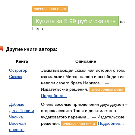
электронная книга
Купить за
5.99
руб
и скачать
на
Litres
Другие книги автора:
Книга
Описание
Острогор.
Захватывающая сказочная история о том,
Сказка
как мальчик Милан нашел и освободил из
неволи своего брата Наркиса… —
Издательские решения,
электронная книга
Подробнее...
Добрые
Очень веселые приключения двух друзей –
дела Тоши и
второклассника Тоши и десятилетнего
Часика.
чудаковатого паренька… — Издательские
Веселая
решения,
Подробнее...
электронная книга
повесть