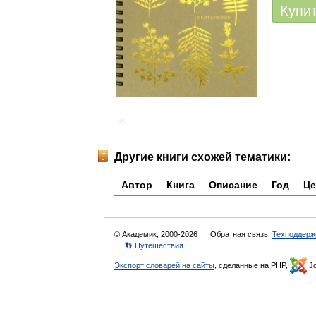
Купи
Другие книги схожей тематики:
Автор
Книга
Описание
Год
Це
© Академик, 2000-2026
Обратная связь:
Техподдерж
👣 Путешествия
Экспорт словарей на сайты
, сделанные на PHP,
Jo