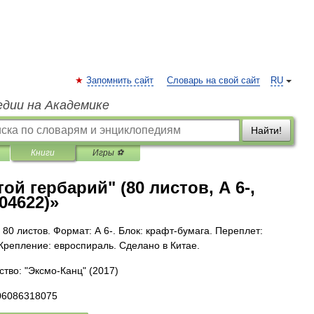
Запомнить сайт
Словарь на свой сайт
RU
едии на Академике
Найти!
Книги
Игры ⚽
ой гербарий" (80 листов, А 6-,
04622)»
 80 листов. Формат: А 6-. Блок: крафт-бумага. Переплет:
Крепление: евроспираль. Сделано в Китае.
ство: "Эксмо-Канц"
(2017)
06086318075