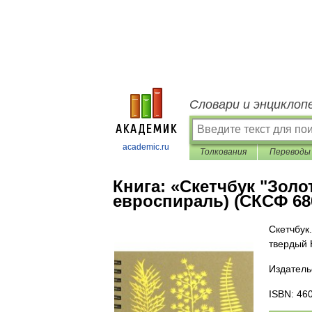
Словари и энциклоп
academic.ru
Толкования
Переводы
Книга:
«Скетчбук "Золот
евроспираль) (СКСФ 68
Скетчбук.
твердый 
Издатель
ISBN: 46