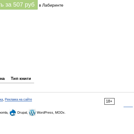
ть за
507
руб
в Лабиринте
на
Тип книги
ка
,
Реклама на сайте
18+
omla,
Drupal,
WordPress, MODx.