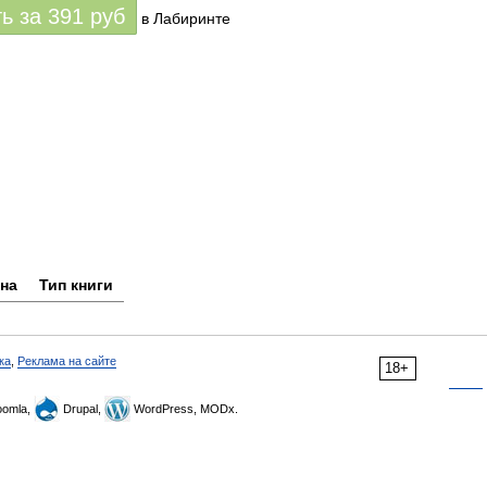
ть за
391
руб
в Лабиринте
на
Тип книги
ка
,
Реклама на сайте
18+
omla,
Drupal,
WordPress, MODx.