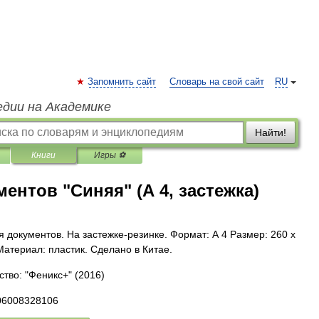
Запомнить сайт
Словарь на свой сайт
RU
едии на Академике
Найти!
Книги
Игры ⚽
ентов "Синяя" (А 4, застежка)
я документов. На застежке-резинке. Формат: А 4 Размер: 260 х
Материал: пластик. Сделано в Китае.
ство: "Феникс+"
(2016)
06008328106