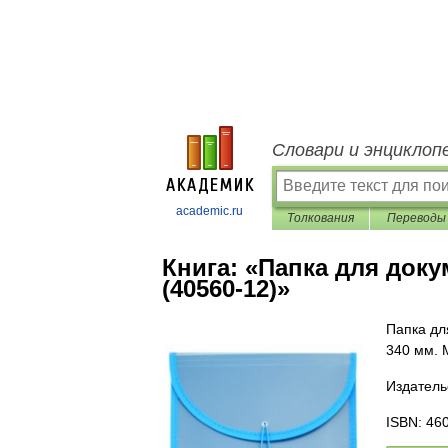
Словари и энциклоп
academic.ru
Толкования
Переводы
Книга:
«Папка для докум
(40560-12)»
Папка дл
340 мм. 
Издатель
ISBN: 46