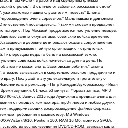
ктах, в том числе - в работе над сценарием фильма"
вский стрелок" . В отличие от забавных рассказов в стиле"
, уже знакомых нашим слушателям, повесть" Шпана
"-произведение очень серьезное." Мальчишкам и девчонкам
Отечественной посвящается…"-такими словами предваряет
ою историю. Под Москвой продолжается наступление немцев.
Заветово занята оккупантами: советские войска временно
Оставшиеся в деревне дети решают оказать сопротивление
кам и придумывают тайную организацию - отряд юных
й. Гитлеровцам недолго быть на московской земле:
тупление советских войск начнется со дня на день. Но
 об этом не может знать. Заветовская ребятня," шпана
", отважно ввязывается в смертельно опасное предприятие и
ор врагу. Послушайте эту увлекательную и трогательную
 Исполнитель и режиссер - Петр КалединЗвукорежиссер - Иван
 Время звучания: 01 часа 53 минуты. Формат записи: МР 3
 320 Кбит/с). Запись 2015 года Аудиокнига предназначена для
вания с помощью компьютера, mp3-плеера и любых других
тем, поддерживающих воспроизведение файлов формата
темные требования к компьютеру: MS Windows
00/XP/Vista/7/8/10; Pentium 100; RAM 16 Мб; монитор SVGA,
0; устройство воспроизведения DVD/CD-ROM; звуковая карта;