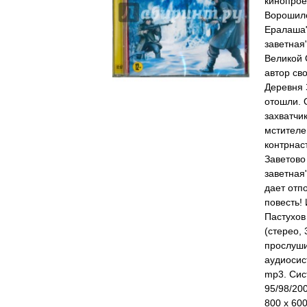
кинопрое
Ворошило
Ералаша"
заветная
Великой 
автор св
Деревня 
отошли. 
захватчи
мстителе
контрнас
Заветово
заветная
дает отп
повесть!
Пастухов
(стерео,
прослуши
аудиосис
mp3. Сис
95/98/20
800 х 60