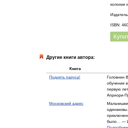
колонки 
Издатель
ISBN: 46
Купи
Другие книги автора:
Книга
Поднять паруса!
Головнин В
обучение в
первую ле
Априори-П
Московский адрес
Мальчишки 
одинаковы
приключени
было… — И
Подробнее.