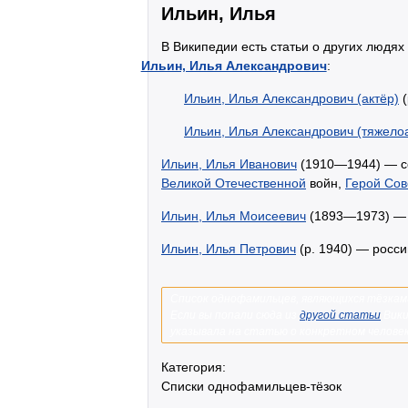
Ильин, Илья
В Википедии есть статьи о других людях
Ильин, Илья Александрович
:
Ильин, Илья Александрович (актёр)
(
Ильин, Илья Александрович (тяжело
Ильин, Илья Иванович
(1910—1944) — со
Великой Отечественной
войн,
Герой Сов
Ильин, Илья Моисеевич
(1893—1973) — с
Ильин, Илья Петрович
(р. 1940) — росс
Список однофамильцев, являющихся тёзкам
Если вы попали сюда из
другой статьи
Вики
указывала на статью о конкретном челове
Категория:
Списки однофамильцев-тёзок