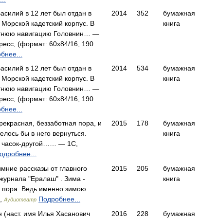
асилий в 12 лет был отдан в
2014
352
бумажная
 Морской кадетский корпус. В
книга
тнюю навигацию Головнин… —
есс, (формат: 60x84/16, 190
бнее...
асилий в 12 лет был отдан в
2014
534
бумажная
 Морской кадетский корпус. В
книга
тнюю навигацию Головнин… —
есс, (формат: 60x84/16, 190
бнее...
прекрасная, беззаботная пора, и
2015
178
бумажная
елось бы в него вернуться.
книга
а часок-другой…… — 1С,
одробнее...
мние рассказы от главного
2015
205
бумажная
журнала "Ералаш" . Зима -
книга
 пора. Ведь именно зимою
,
Подробнее...
Аудиотеатр
 (наст. имя Илья Хасанович
2016
228
бумажная