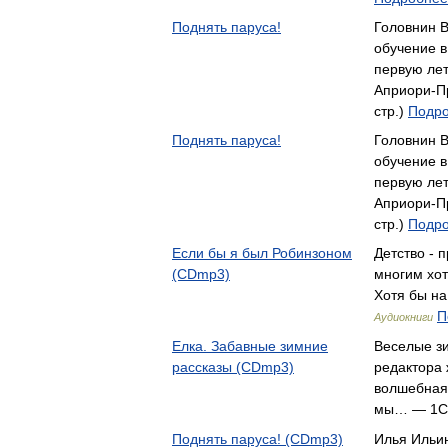
Поднять паруса!
Головнин В
обучение в
первую ле
Априори-Пр
стр.)
Подро
Поднять паруса!
Головнин В
обучение в
первую ле
Априори-Пр
стр.)
Подро
Если бы я был Робинзоном
Детство - 
(CDmp3)
многим хот
Хотя бы н
П
Аудиокниги
Елка. Забавные зимние
Веселые зи
рассказы (CDmp3)
редактора 
волшебная
мы… — 1С
Поднять паруса! (CDmp3)
Илья Ильин