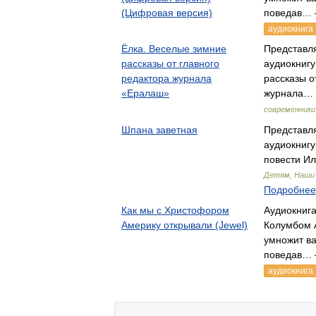
(Цифровая версия)
поведав… 
аудиокнига
Ёлка. Веселые зимние
Представл
рассказы от главного
аудиокнигу
редактора журнала
рассказы о
«Ералаш»
журнала… 
современники
Шпана заветная
Представл
аудиокнигу
повести И
Детям, Наши 
Подробнее.
Как мы с Христофором
Аудиокниг
Америку открывали (Jewel)
Колумбом 
умножит в
поведав… 
аудиокнига