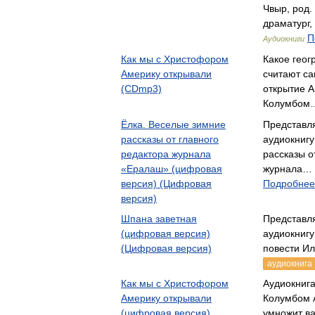
Чвыр, род.
драматург,
П
Аудиокниги
Как мы с Христофором
Какое геог
Америку открывали
считают с
(CDmp3)
открытие 
Колумбом
Ёлка. Веселые зимние
Представл
рассказы от главного
аудиокнигу
редактора журнала
рассказы о
«Ералаш» (цифровая
журнала… 
версия) (Цифровая
Подробнее.
версия)
Шпана заветная
Представл
(цифровая версия)
аудиокнигу
(Цифровая версия)
повести И
аудиокнига
Как мы с Христофором
Аудиокниг
Америку открывали
Колумбом 
(цифровая версия)
умножит в