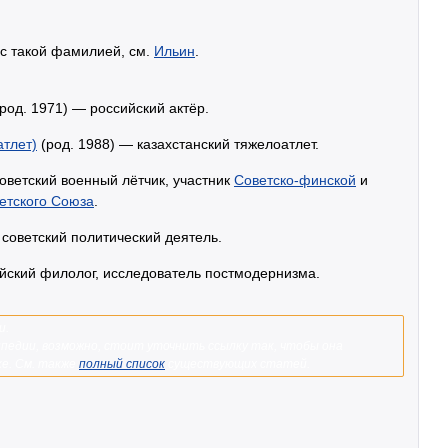
 с такой фамилией, см.
Ильин
.
род. 1971) — российский актёр.
атлет)
(род. 1988) — казахстанский тяжелоатлет.
ветский военный лётчик, участник
Советско-финской
и
етского Союза
.
оветский политический деятель.
ийский филолог, исследователь постмодернизма.
и.
педии, возможно, стоит уточнить ссылку так, чтобы она
ке. См. также
полный список
существующих статей.