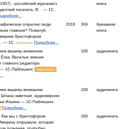
 1957) - российский журналист,
книга
 детский писатель. В… — 1С,
одробнее...
рафическое открытие люди
2018
304
бумажная
амым главным? Пожалуй,
книга
Америки Христофором
… — 1С,
Подробнее...
Аудиокниги
яем вашему вниманию
100
аудиокнига
 Ёлка. Веселые зимние
т главного редактора
— 1С-Паблишинг,
аудиокнига
..
яем вашему вниманию
100
аудиокнига
 Шпана заветная, аудиоверсию
льи Ильина — 1С-Паблишинг,
Подробнее...
а Как мы с Христофором
160
аудиокнига
Америку открывали, которая
аши познания, подробно