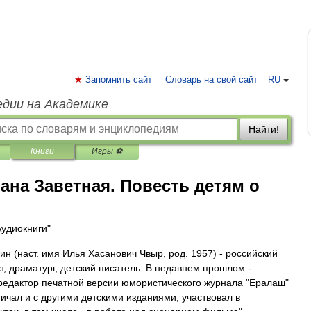
Запомнить сайт
Словарь на свой сайт
RU
едии на Академике
Найти!
Книги
Игры ⚽
на Заветная. Повесть детям о
Аудиокниги"
ин (наст. имя Илья Хасанович Чвыр, род. 1957) - российский
т, драматург, детский писатель. В недавнем прошлом -
редактор печатной версии юмористического журнала "Ералаш"
ничал и с другими детскими изданиями, участвовал в