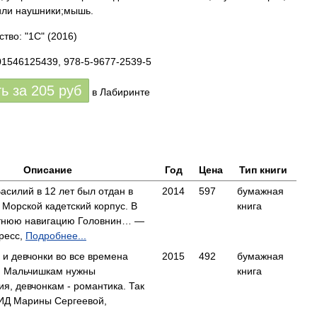
или наушники;мышь.
ство: "1С"
(2016)
01546125439, 978-5-9677-2539-5
ть за
205
руб
в Лабиринте
Описание
Год
Цена
Тип книги
асилий в 12 лет был отдан в
2014
597
бумажная
 Морской кадетский корпус. В
книга
тнюю навигацию Головнин… —
ресс,
Подробнее...
и девчонки во все времена
2015
492
бумажная
. Мальчишкам нужны
книга
я, девчонкам - романтика. Так
Д Марины Сергеевой,
..