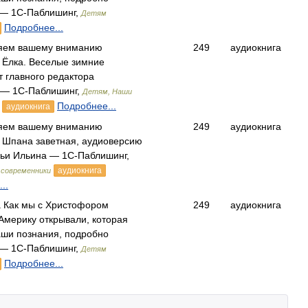
— 1С-Паблишинг,
Детям
Подробнее...
яем вашему вниманию
249
аудиокнига
 Ёлка. Веселые зимние
т главного редактора
— 1С-Паблишинг,
Детям, Наши
Подробнее...
аудиокнига
яем вашему вниманию
249
аудиокнига
 Шпана заветная, аудиоверсию
льи Ильина — 1С-Паблишинг,
аудиокнига
современники
..
а Как мы с Христофором
249
аудиокнига
Америку открывали, которая
аши познания, подробно
— 1С-Паблишинг,
Детям
Подробнее...