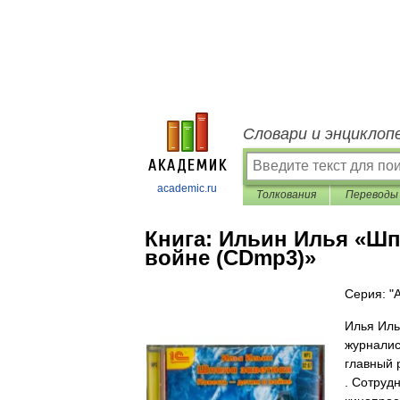
Словари и энциклоп
academic.ru
Толкования
Переводы
Книга:
Ильин Илья «Шпа
войне (CDmp3)»
Серия: "
Илья Иль
журналис
главный 
. Сотруд