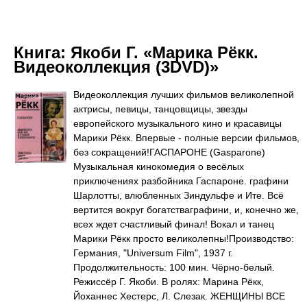
Книга:
Якоби Г. «Марика Рёкк.
Видеоколлекция (3DVD)»
Видеоколлекция лучших фильмов великолепной
актрисы, певицы, танцовщицы, звезды
европейского музыкального кино и красавицы
Марики Рёкк. Впервые - полные версии фильмов,
без сокращений!ГАСПАРОНЕ (Gasparone)
Музыкальная кинокомедия о весёлых
приключениях разбойника Гаспароне. графини
Шарлотты, влюбленных Зиндульфе и Ите. Всё
вертится вокруг богатстваграфини, и, конечно же,
всех ждет счастливый финал! Вокал и танец
Марики Рёкк просто великолепны!Производство:
Германия, "Universum Film", 1937 г.
Продолжительность: 100 мин. Чёрно-белый.
Режиссёр Г. Якоби. В ролях: Марина Рёкк,
Йоханнес Хестерс, Л. Слезак. ЖЕНЩИНЫ ВСЕ