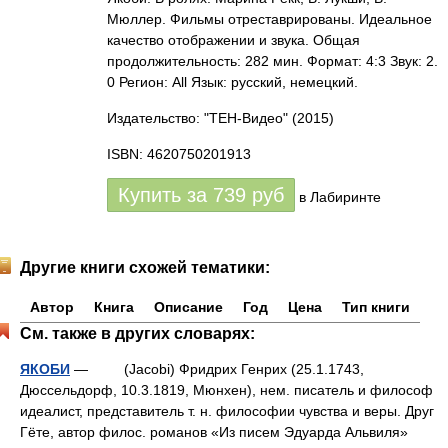
Мюллер. Фильмы отреставрированы. Идеальное
качество отображении и звука. Общая
продолжительность: 282 мин. Формат: 4:3 Звук: 2.
0 Регион: All Язык: русский, немецкий.
Издательство: "ТЕН-Видео"
(2015)
ISBN: 4620750201913
Купить за
739
руб
в Лабиринте
Другие книги схожей тематики:
Автор
Книга
Описание
Год
Цена
Тип книги
См. также в других словарях:
ЯКОБИ
— (Jacobi) Фридрих Генрих (25.1.1743,
Дюссельдорф, 10.3.1819, Мюнхен), нем. писатель и философ
идеалист, представитель т. н. философии чувства и веры. Друг
Гёте, автор филос. романов «Из писем Эдуарда Альвиля»