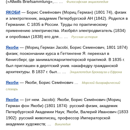
(«Allwills Briefsammlung»,… …
Философская энциклопедия
ЯКОБИ
— Борис Семёнович (Мориц Герман) (1801 74), физик
и электротехник, академик Петербургской АН (1842). Родился в
Германии. С 1835 в России. Труды по практическому
применению электричества. Изобрёл электродвигатель (1834)
и опробовал (1838) его для… …
Русская история
Якоби
— (Мориц Герман Jacobi, Борис Семенович, 1801 1874)
физик; поокончании курса в Геттингене Я. переехал в
Кенигсберг, где занималсяархитекторской практикой. В 1835 г.
был приглашен в дерптский унив. накафедру гражданской
архитектуры. В 1837 г. был… …
Энциклопедия Брокгауза и Ефрона
Якоби
— Якоби, Борис Семёнович …
Морской биографический
словарь
Якоби
— (от нем. Jacobi): Якоби, Борис Семёнович (Мориц
Герман фон Якоби) (1801 1874) русский физик, академик
Петербургской Академии Наук; Якоби, Валерий Иванович (1833
1902) русский живописец, профессор Императорской
академии художеств; …
Википедия