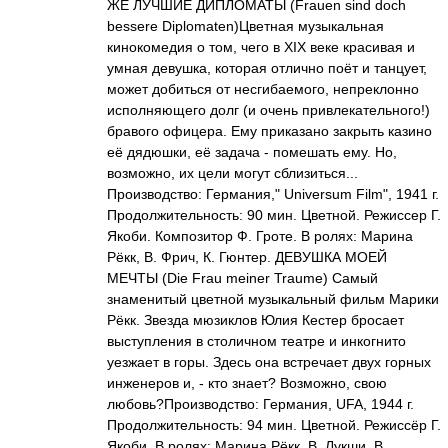
ЖЕ ЛУЧШИЕ ДИПЛОМАТЫ (Frauen sind doch
bessere Diplomaten)Цветная музыкальная
кинокомедия о том, чего в XIX веке красивая и
умная девушка, которая отлично поёт и танцует,
может добиться от несгибаемого, непреклонно
исполняющего долг (и очень привлекательного!)
бравого офицера. Ему приказано закрыть казино
её дядюшки, её задача - помешать ему. Но,
возможно, их цели могут сблизиться...
Производство: Германия," Universum Film", 1941 г.
Продолжительность: 90 мин. Цветной. Режиссер Г.
Якоби. Композитор Ф. Гроте. В ролях: Марина
Рёкк, В. Фрич, К. Гюнтер. ДЕВУШКА МОЕЙ
МЕЧТЫ (Die Frau meiner Traume) Самый
знаменитый цветной музыкальный фильм Марики
Рёкк. Звезда мюзиклов Юлия Кестер бросает
выступления в столичном театре и инкогнито
уезжает в горы. Здесь она встречает двух горных
инженеров и, - кто знает? Возможно, свою
любовь?Производство: Германия, UFA, 1944 г.
Продолжительность: 94 мин. Цветной. Режиссёр Г.
Якоби. В ролях: Марина Рёкк, В. Лукши, В.