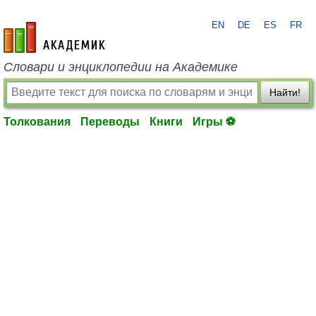
EN
DE
ES
FR
academic.ru
Словари и энциклопедии на Академике
Найти!
Толкования
Переводы
Книги
Игры ⚽