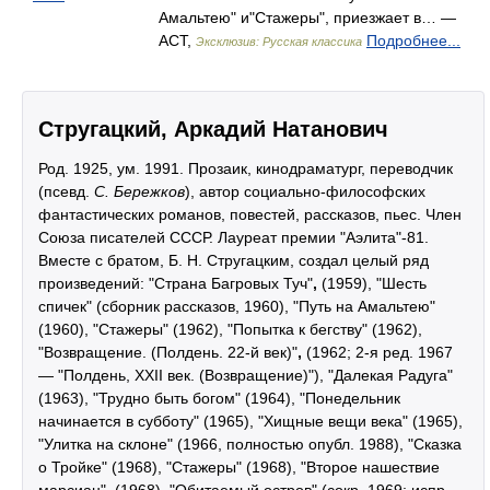
Амальтею" и"Стажеры", приезжает в… —
АСТ,
Подробнее...
Эксклюзив: Русская классика
Стругацкий, Аркадий Натанович
Род. 1925, ум. 1991. Прозаик, кинодраматург, переводчик
(псевд.
С. Бережков
), автор социально-философских
фантастических романов, повестей, рассказов, пьес. Член
Союза писателей СССР. Лауреат премии "Аэлита"-81.
Вместе с братом, Б. Н. Стругацким, создал целый ряд
произведений: "Страна Багровых Туч"
,
(1959), "Шесть
спичек" (сборник рассказов, 1960), "Путь на Амальтею"
(1960), "Стажеры" (1962), "Попытка к бегству" (1962),
"Возвращение. (Полдень. 22-й век)"
,
(1962; 2-я ред. 1967
— "Полдень, XXII век. (Возвращение)"), "Далекая Радуга"
(1963), "Трудно быть богом" (1964), "Понедельник
начинается в субботу" (1965), "Хищные вещи века" (1965),
"Улитка на склоне" (1966, полностью опубл. 1988), "Сказка
о Тройке" (1968), "Стажеры" (1968), "Второе нашествие