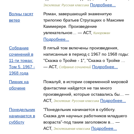
Подробнее...
Эксклюзив: Русская классика
Волны гасят
Роман, завершающий знаменитую
ветер
трилогию братьев Стругацких о Максиме
Каммерере. Произведение
увлекательное… — АСТ,
Кинороман
Подробнее...
Собрание
В пятый том включены произведения,
сочинений в
написанные в период с 1967 по 1968 годы:
11-ти томах:
"Сказка о Тройке - 1", "Сказка о Тройке …
Том 5. 1967 -
— АСТ,
Подробнее...
Собрание сочинений
1968 года
Пикник на
Пожалуй, в истории современной мировой
обочине
фантастики найдется не так много
произведений, которые оставались бы… —
АСТ,
Подробнее...
Эксклюзив: Русская классика
Понедельник
"Понедельник начинается в субботу.
начинается в
Сказка для научных работников младшего
субботу
возраста"-под таким заголовком в… —
АСТ,
Подробнее...
Эксклюзивная классика