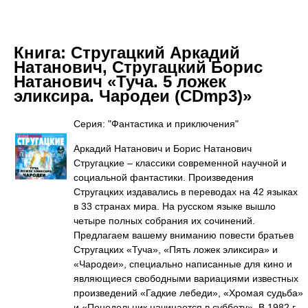
Книга:
Стругацкий Аркадий
Натанович, Стругацкий Борис
Натанович «Туча. 5 ложек
эликсира. Чародеи (CDmp3)»
Серия: "Фантастика и приключения"
Аркадий Натанович и Борис Натанович
Стругацкие – классики современной научной и
социальной фантастики. Произведения
Стругацких издавались в переводах на 42 языках
в 33 странах мира. На русском языке вышло
четыре полных собрания их сочинений.
Предлагаем вашему вниманию повести братьев
Стругацких «Туча», «Пять ложек эликсира» и
«Чародеи», специально написанные для кино и
являющиеся свободными вариациями известных
произведений «Гадкие лебеди», «Хромая судьба»
и «Понедельник начинается в субботу». В 1982 г.