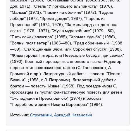
марсиан"
,
(1968), "Обитаемый остров" (сокр. 1969; испр.
доп. 1971), "Отель "У погибшего альпиниста"
,
(1970),
"Малыш" (1971), "Пикник на обочине" (1972), "Гадкие
лебеди" (1972, "Время дождя", 1987), "Парень из
Преисподней" (1974; 1976), "За миллиард лет до конца
света" (1976—1977), "Жук в муравейнике" (1979—80),
"Пять ложек эликсира" (1985), "Хромая судьба" (1986),
"Волны гасят ветер" (1985—86), "Град обреченный" (1988
—89), "Отягощенные Злом, или Сорок лет спустя" (1988),
"Жиды города Питера, или Невеселые беседы при свечах"
(1990). Военный переводчик с японского языка. Редактор
первых книг советских фантастов (С. Гансовского, А.
Громовой и др.). Литературный дебют — повесть "Пепел
Бикини"
,
(1958, с Л. Петровым). Литературный дебют с
братом — повесть "Извне" (1958). Под псевдонимом
С.
Ярославцев
выпустил фантастическую повесть для детей
"Экспедиция в Преисподнюю" (1974) и рассказ
"Подробности жизни Никиты Воронцова" (1984).
Источник:
Стругацкий, Аркадий Натанович