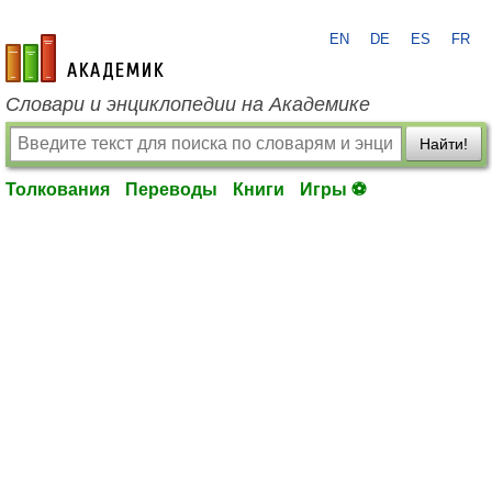
EN
DE
ES
FR
academic.ru
Словари и энциклопедии на Академике
Найти!
Толкования
Переводы
Книги
Игры ⚽