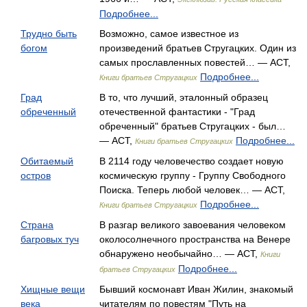
Подробнее...
Трудно быть
Возможно, самое известное из
богом
произведений братьев Стругацких. Один из
самых прославленных повестей… — АСТ,
Подробнее...
Книги братьев Стругацких
Град
В то, что лучший, эталонный образец
обреченный
отечественной фантастики - "Град
обреченный" братьев Стругацких - был…
— АСТ,
Подробнее...
Книги братьев Стругацких
Обитаемый
В 2114 году человечество создает новую
остров
космическую группу - Группу Свободного
Поиска. Теперь любой человек… — АСТ,
Подробнее...
Книги братьев Стругацких
Страна
В разгар великого завоевания человеком
багровых туч
околосолнечного пространства на Венере
обнаружено необычайно… — АСТ,
Книги
Подробнее...
братьев Стругацких
Хищные вещи
Бывший космонавт Иван Жилин, знакомый
века
читателям по повестям "Путь на