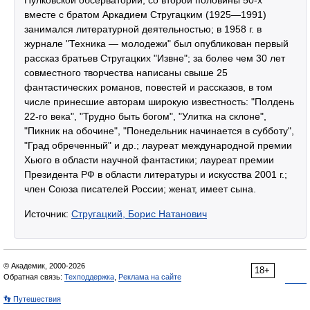
Пулковской обсерватории; со второй половины 50-х
вместе с братом Аркадием Стругацким (1925—1991)
занимался литературной деятельностью; в 1958 г. в
журнале "Техника — молодежи" был опубликован первый
рассказ братьев Стругацких "Извне"; за более чем 30 лет
совместного творчества написаны свыше 25
фантастических романов, повестей и рассказов, в том
числе принесшие авторам широкую известность: "Полдень
22-го века", "Трудно быть богом", "Улитка на склоне",
"Пикник на обочине", "Понедельник начинается в субботу",
"Град обреченный" и др.; лауреат международной премии
Хьюго в области научной фантастики; лауреат премии
Президента РФ в области литературы и искусства 2001 г.;
член Союза писателей России; женат, имеет сына.
Источник:
Стругацкий, Борис Натанович
© Академик, 2000-2026
18+
Обратная связь:
Техподдержка
,
Реклама на сайте
👣 Путешествия