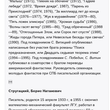
"Малыш" (1971), "Пикник на обочине" (1972), "Гадкие
лебеди" (1972, "Время дождя", 1987), "Парень из
Преисподней" (1974; 1976), "За миллиард лет до конца
света" (1976—1977), "Жук в муравейнике" (1979—80),
"Пять ложек эликсира" (1985), "Хромая судьба" (1986),
"Волны гасят ветер" (1985—86), "Град обреченный" (1988
—89), "Отягощенные Злом, или Сорок лет спустя" (1988),
"Жиды города Питера, или Невеселые беседы при свечах"
(1990). Под псевдонимом С. Витицкий опубликовал
написанные без участия брата романы "Поиск
предназначения, или Двадцать седьмая теорема этики"
(1994—1995). Под псевдонимами
С. Победин, С. Витин
публиковал в соавторстве с братом переводы
американской фантастики. Руководитель семинара
молодых фантастов
при СПБ писательской организации.

Стругацкий, Борис Натанович
Писатель; родился 15 апреля 1933 г.; в 1955 г. окончил
математико-механический факультет ЛГУ; работал в