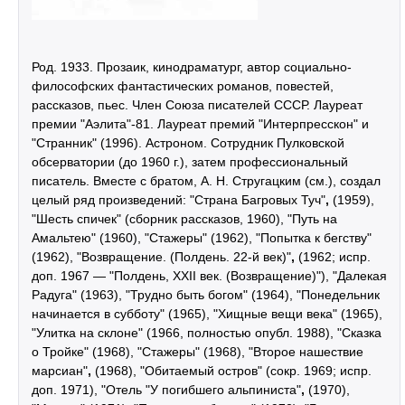
Род. 1933. Прозаик, кинодраматург, автор социально-
философских фантастических романов, повестей,
рассказов, пьес. Член Союза писателей СССР. Лауреат
премии "Аэлита"-81. Лауреат премий "Интерпресскон" и
"Странник" (1996). Астроном. Сотрудник Пулковской
обсерватории (до 1960 г.), затем профессиональный
писатель. Вместе с братом, А. Н. Стругацким (см.), создал
целый ряд произведений: "Страна Багровых Туч"
,
(1959),
"Шесть спичек" (сборник рассказов, 1960), "Путь на
Амальтею" (1960), "Стажеры" (1962), "Попытка к бегству"
(1962), "Возвращение. (Полдень. 22-й век)"
,
(1962; испр.
доп. 1967 — "Полдень, XXII век. (Возвращение)"), "Далекая
Радуга" (1963), "Трудно быть богом" (1964), "Понедельник
начинается в субботу" (1965), "Хищные вещи века" (1965),
"Улитка на склоне" (1966, полностью опубл. 1988), "Сказка
о Тройке" (1968), "Стажеры" (1968), "Второе нашествие
марсиан"
,
(1968), "Обитаемый остров" (сокр. 1969; испр.
доп. 1971), "Отель "У погибшего альпиниста"
,
(1970),