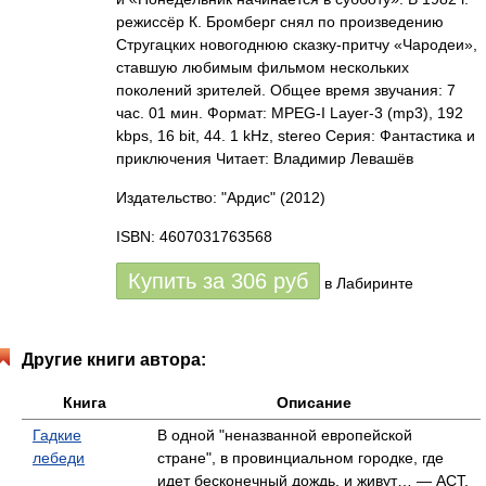
режиссёр К. Бромберг снял по произведению
Стругацких новогоднюю сказку-притчу «Чародеи»,
ставшую любимым фильмом нескольких
поколений зрителей. Общее время звучания: 7
час. 01 мин. Формат: MPEG-I Layer-3 (mp3), 192
kbps, 16 bit, 44. 1 kHz, stereo Серия: Фантастика и
приключения Читает: Владимир Левашёв
Издательство: "Ардис"
(2012)
ISBN: 4607031763568
Купить за
306
руб
в Лабиринте
Другие книги автора:
Книга
Описание
Гадкие
В одной "неназванной европейской
лебеди
стране", в провинциальном городке, где
идет бесконечный дождь, и живут… — АСТ,