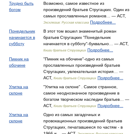
Трудно быть
Возможно, самое известное из
богом
произведений братьев Стругацких. Один из
самых прославленных романов… — АСТ,
Подробнее...
Эксклюзив: Русская классика
Понедельник
В этот том вошел знаменитый роман
начинается в
братьев Стругацких "Понедельник
субботу
начинается в субботу"-буквально… — АСТ,
Подробнее...
Книги братьев Стругацких
Пикник на
"Пикник на обочине"-одно из самых
обочине
прославленных произведений братьев
Стругацких, увлекательная история… —
АСТ,
Подробнее...
Книги братьев Стругацких
Улитка на
"Улитка на склоне" . Самое странное,
склоне
самое неоднозначное произведение в
богатом творческом наследии братьев… —
АСТ,
Подробнее...
Книги братьев Стругацких
Улитка на
Одно из самых загадочных и
склоне
провокационных произведений братьев
Стругацких, печатавшееся по частям - в
1966 и… — АСТ,
Эксклюзив: Русская классика