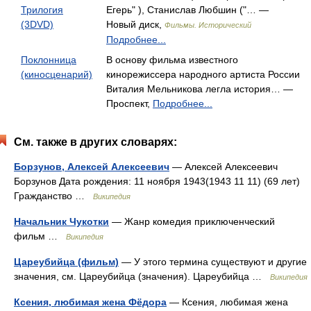
Трилогия
Егерь" ), Станислав Любшин ("… —
(3DVD)
Новый диск,
Фильмы. Исторический
Подробнее...
Поклонница
В основу фильма известного
(киносценарий)
кинорежиссера народного артиста России
Виталия Мельникова легла история… —
Проспект,
Подробнее...
См. также в других словарях:
Борзунов, Алексей Алексеевич
— Алексей Алексеевич
Борзунов Дата рождения: 11 ноября 1943(1943 11 11) (69 лет)
Гражданство …
Википедия
Начальник Чукотки
— Жанр комедия приключенческий
фильм …
Википедия
Цареубийца (фильм)
— У этого термина существуют и другие
значения, см. Цареубийца (значения). Цареубийца …
Википедия
Ксения, любимая жена Фёдора
— Ксения, любимая жена