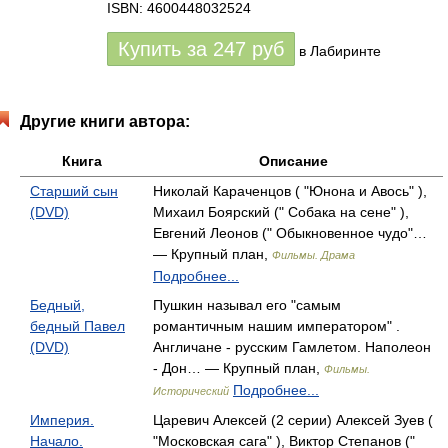
ISBN: 4600448032524
Купить за
247
руб
в Лабиринте
Другие книги автора:
Книга
Описание
Старший сын
Николай Караченцов ( "Юнона и Авось" ),
(DVD)
Михаил Боярский (" Собака на сене" ),
Евгений Леонов (" Обыкновенное чудо"…
— Крупный план,
Фильмы. Драма
Подробнее...
Бедный,
Пушкин называл его "самым
бедный Павел
романтичным нашим императором" .
(DVD)
Англичане - русским Гамлетом. Наполеон
- Дон… — Крупный план,
Фильмы.
Подробнее...
Исторический
Империя.
Царевич Алексей (2 серии) Алексей Зуев (
Начало.
"Московская сага" ), Виктор Степанов ("