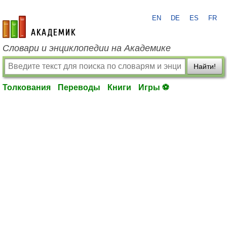
EN
DE
ES
FR
academic.ru
Словари и энциклопедии на Академике
Найти!
Толкования
Переводы
Книги
Игры ⚽