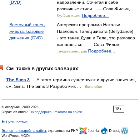
(DVD)
направлений. Сочетая в себе
различные стили… — Сова-Фильм,
Подробнее...
Клубная жизнь
Восточный танец
Авторская программа Натальи
живота. Базовые
Павловой. Танец живота (Bellydance)
движения (DVD)
- это танец Души и Тела, это разговор
женщины со… — Сова-Фильм,
Подробнее...
Танцевальный рай
См. также в других словарях:
The Sims 3
— У этого термина существуют и другие значения,
см. Sims. The Sims 3 Разработчик …
Википедия
© Академик, 2000-2026
18+
Обратная связь:
Техподдержка
,
Реклама на сайте
👣 Путешествия
Экспорт словарей на сайты
, сделанные на PHP,
Joomla,
Drupal,
WordPress, MODx.