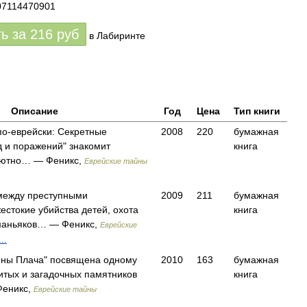
07114470901
ть за
216
руб
в Лабиринте
Описание
Год
Цена
Тип книги
по-еврейски: Секретные
2008
220
бумажная
 и поражений" знакомит
книга
олютно… — Феникс,
Еврейские тайны
между преступными
2009
211
бумажная
естокие убийства детей, охота
книга
 маньяков… — Феникс,
Еврейские
..
ены Плача" посвящена одному
2010
163
бумажная
итых и загадочных памятников
книга
Феникс,
Еврейские тайны