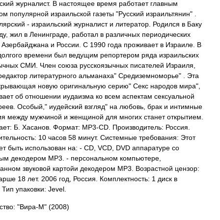
ский журналист. В настоящее время работает главным
ом популярной израильской газеты "Русский израильтянин" .
лярский - израильский журналист и литератор. Родился в Баку
оду, жил в Ленинграде, работал в различных периодических
 Азербайджана и России. С 1990 года проживает в Израиле. В
долгого времени был ведущим репортером ряда израильских
ычных СМИ. Член союза русскоязычных писателей Израиля,
редактор литературного альманаха" Средиземноморье" . Эта
ткрывающая новую оригинальную серию" Секс народов мира",
вает об отношении иудаизма ко всем аспектам сексуальной
реев. Особый," иудейский взгляд" на любовь, брак и интимные
я между мужчиной и женщиной для многих станет открытием.
тает: Б. Хасанов. Формат: MP3-CD. Производитель: Россия.
тельность: 10 часов 58 минут. Системные требования: Этот
ет быть использован на: - CD, VCD, DVD аппаратуре со
ым декодером MP3. - персональном компьютере,
анном звуковой картойи декодером MP3. Возрастной цензор:
рше 18 лет. 2006 год, Россия. Комплектность: 1 диск в
 Тип упаковки: Jevel.
ство: "Вира-М"
(2008)