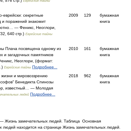
6, 576 стр.)
Еврейские тайны
о-еврейски: секретные
2009
129
бумажная
 и поражений знакомит
книга
лютно… — Феникс, Неоглори,
32, 640 стр.)
Еврейские тайны
ны Плача посвящена одному из
2010
161
бумажная
х и загадочных памятников
книга
еникс, Неоглори, (формат:
р.)
Подробнее...
Еврейские тайны
 жизни и мировоззрению
2018
962
бумажная
софов" Бенедикта Спинозы
книга
тор, известный… — Молодая
Подробнее...
мечательных людей
— Жизнь замечательных людей. Таблица Основная
 людей находится на странице Жизнь замечательных людей.