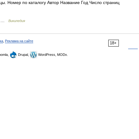
цы. Номер по каталогу Автор Название Год Число страниц
н …
Википедия
ка
,
Реклама на сайте
18+
omla,
Drupal,
WordPress, MODx.