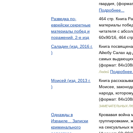
гвардия, (формат
Подробнее...
Разведка по-
464 стр. Книга Р
еврейски:секретные
материалы побед
материалы побед и
читателя с абс
поражений. 2-е изд
60x90/16, 464 ст
Саладин (изд. 2016 г.
Книга посвящена
)
Айюбу Салах ад-Д
самых выдающих
(формат: 84x108/
Подробнее.
Людей
Моисей (изд. 2013 г.
Книга рассказыв
)
Моисее, законод
народа, котором
(формат: 84x108/
ЗАМЕЧАТЕЛЬНЫХ Л
Однажды в
Кровавая война 
Израиле... Записки
группировками, ж
криминального
на сексуальных 