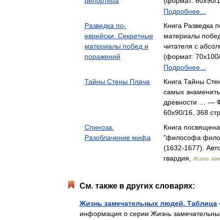
репортера
(формат: 60x90/1
Подробнее...
Разведка по-
Книга Разведка п
еврейски. Секретные
материалы побед
материалы побед и
читателя с абсо
поражений
(формат: 70x100/
Подробнее...
Тайны Стены Плача
Книга Тайны Сте
самых знамениты
древности … — Ф
60x90/16, 368 ст
Спиноза.
Книга посвящена
Разоблачение мифа
"философа фило
(1632-1677). Ав
гвардия,
Жизнь за
См. также в других словарях:
Жизнь замечательных людей. Таблица
информация о серии Жизнь замечательных