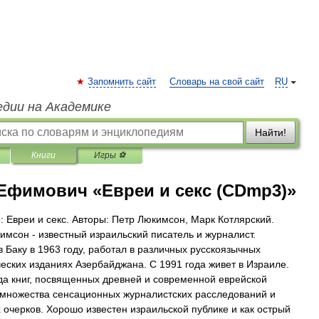
Запомнить сайт
Словарь на свой сайт
RU
едии на Академике
Найти!
Книги
Игры ⚽
Ефимович «Евреи и секс (CDmp3)»
: Евреи и секс. Авторы: Петр Люкимсон, Марк Котлярский.
имсон - известный израильский писатель и журналист.
в Баку в 1963 году, работал в различных русскоязычных
еских изданиях Азербайджана. С 1991 года живет в Израиле.
да книг, посвященных древней и современной еврейской
 множества сенсационных журналистских расследований и
 очерков. Хорошо известен израильской публике и как острый