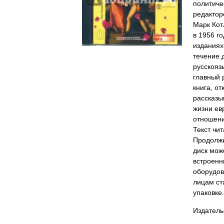
политиче
редактор
Марк Кот
в 1956 г
изданиях
течение 
русскояз
главный 
книга, о
рассказы
жизни ев
отношени
Текст чи
Продолжи
диск мож
встроенн
оборудов
лицам ста
упаковке.
Издатель