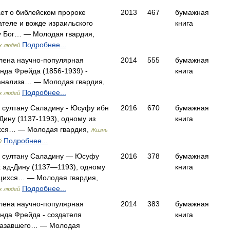
ает о библейском пророке
2013
467
бумажная
ателе и вожде израильского
книга
у Бог… — Молодая гвардия,
Подробнее...
х людей
влена научно-популярная
2014
555
бумажная
нда Фрейда (1856-1939) -
книга
анализа… — Молодая гвардия,
Подробнее...
х людей
 султану Саладину - Юсуфу ибн
2016
670
бумажная
ину (1137-1193), одному из
книга
ся… — Молодая гвардия,
Жизнь
Подробнее...
й
а султану Саладину — Юсуфу
2016
378
бумажная
 ад-Дину (1137—1193), одному
книга
щихся… — Молодая гвардия,
Подробнее...
х людей
влена научно-популярная
2014
383
бумажная
нда Фрейда - создателя
книга
оказавшего… — Молодая