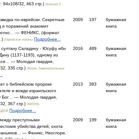
: 84x108/32, 463 стр.)
Больше 5
азведка по-еврейски. Секретные
2009
197
бумажная
 и поражений знакомит
книга
олютно… — ФЕНИКС, (формат:
р.)
Подробнее...
Еврейские тайны
 султану Саладину - Юсуфу ибн
2016
489
бумажная
ину (1137-1193), одному из
книга
ся… — Молодая гвардия,
32, 335 стр.)
Жизнь Замечательных
..
ает о библейском пророке
2013
383
бумажная
ателе и вожде израильского
книга
у Бог… — Молодая гвардия,
32, 367 стр.)
ЖИЗНЬ
Подробнее...
ЮДЕЙ
между преступными
2009
199
бумажная
естокие убийства детей, охота
книга
маньяков… — Феникс, Неоглори,