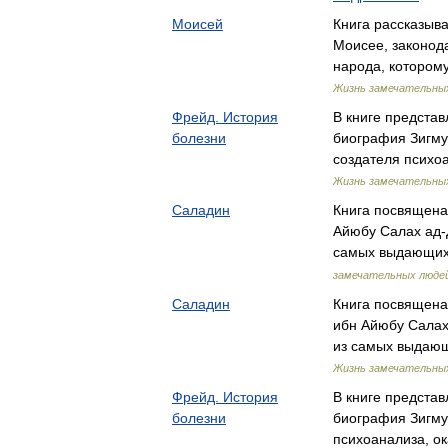
Моисей
Книга рассказыв
Моисее, законод
народа, котором
Жизнь замечательны
Фрейд. История
В книге предста
болезни
биография Зигму
создателя психо
Жизнь замечательны
Саладин
Книга посвящена
Айюбу Салах ад-Д
самых выдающих
замечательных люде
Саладин
Книга посвящен
ибн Айюбу Салах
из самых выдаю
Жизнь замечательны
Фрейд. История
В книге предста
болезни
биография Зигму
психоанализа, 