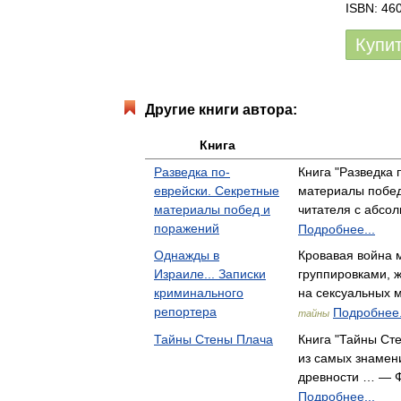
ISBN: 46
Купи
Другие книги автора:
Книга
Разведка по-
Книга "Разведка 
еврейски. Секретные
материалы побед
материалы побед и
читателя с абс
поражений
Подробнее...
Однажды в
Кровавая война 
Израиле... Записки
группировками, ж
криминального
на сексуальных
репортера
Подробнее.
тайны
Тайны Стены Плача
Книга "Тайны Ст
из самых знамен
древности … — 
Подробнее...