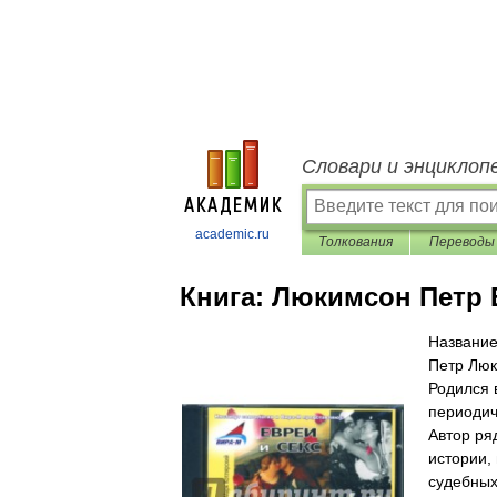
Словари и энциклоп
academic.ru
Толкования
Переводы
Книга:
Люкимсон Петр 
Название
Петр Люк
Родился 
периодич
Автор ря
истории,
судебных