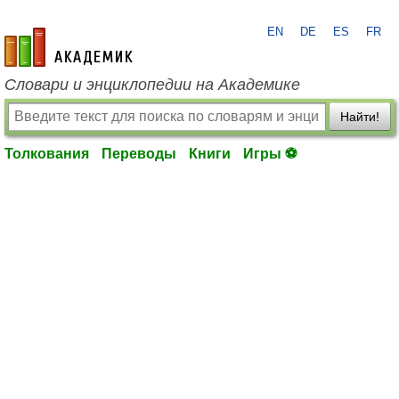
EN
DE
ES
FR
academic.ru
Словари и энциклопедии на Академике
Найти!
Толкования
Переводы
Книги
Игры ⚽