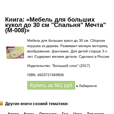
Книга:
«Мебель для больших
кукол до 30 см "Спальня" Мечта"
(М-008)»
Мебель для больших кукол до 30 см. Сборная
игрушка из дерева. Развивает мелкую моторику,
воображение, фантазию. Для детей старше 3-х
лет. Содержит мелкие детали. Сделано в России.
Издательство: "Большой слон"
(2017)
ISBN: 4603727469806
Купить за
561
руб
в Лабиринте
Другие книги схожей тематики:
Автор
Книга
Описание
Год
Цена
Тип книги