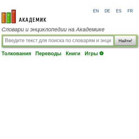
EN
DE
ES
FR
academic.ru
Словари и энциклопедии на Академике
Найти!
Толкования
Переводы
Книги
Игры ⚽