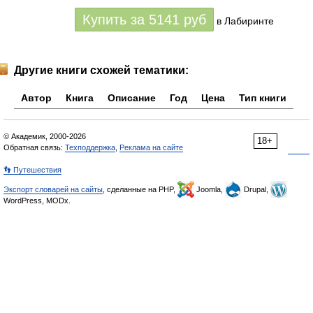
Купить за
5141
руб
в Лабиринте
Другие книги схожей тематики:
Автор
Книга
Описание
Год
Цена
Тип книги
© Академик, 2000-2026
18+
Обратная связь:
Техподдержка
,
Реклама на сайте
👣 Путешествия
Экспорт словарей на сайты
, сделанные на PHP,
Joomla,
Drupal,
WordPress, MODx.