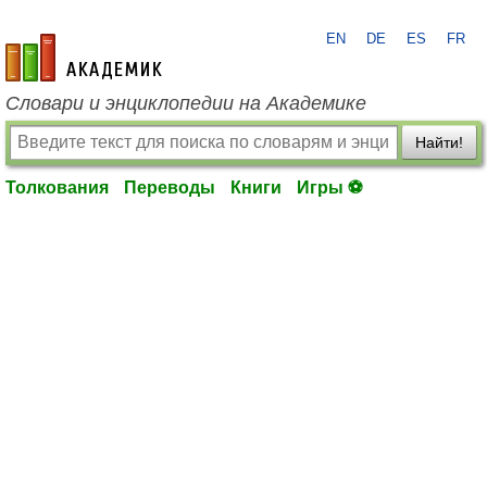
EN
DE
ES
FR
academic.ru
Словари и энциклопедии на Академике
Найти!
Толкования
Переводы
Книги
Игры ⚽