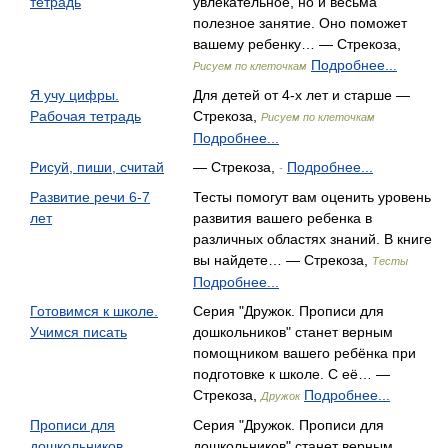
тетрадь
увлекательное, но и весьма
полезное занятие. Оно поможет
вашему ребенку… — Стрекоза,
Подробнее...
Рисуем по клеточкам
Я учу цифры.
Для детей от 4-х лет и старше —
Рабочая тетрадь
Стрекоза,
Рисуем по клеточкам
Подробнее...
Рисуй, пиши, считай
— Стрекоза,
Подробнее...
-
Развитие речи 6-7
Тесты помогут вам оценить уровень
лет
развития вашего ребенка в
различных областях знаний. В книге
вы найдете… — Стрекоза,
Тесты
Подробнее...
Готовимся к школе.
Серия "Дружок. Прописи для
Учимся писать
дошкольников" станет верным
помощником вашего ребёнка при
подготовке к школе. С её… —
Стрекоза,
Подробнее...
Дружок
Прописи для
Серия "Дружок. Прописи для
дошкольников.
дошкольников" станет верным