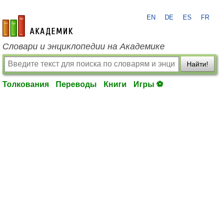
EN
DE
ES
FR
academic.ru
Словари и энциклопедии на Академике
Найти!
Толкования
Переводы
Книги
Игры ⚽