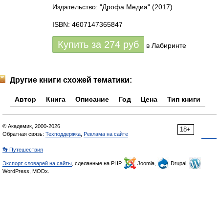
Издательство: "Дрофа Медиа"
(2017)
ISBN: 4607147365847
Купить за
274
руб
в Лабиринте
Другие книги схожей тематики:
Автор
Книга
Описание
Год
Цена
Тип книги
© Академик, 2000-2026
18+
Обратная связь:
Техподдержка
,
Реклама на сайте
👣 Путешествия
Экспорт словарей на сайты
, сделанные на PHP,
Joomla,
Drupal,
WordPress, MODx.