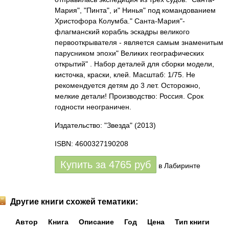
Мария", "Пинта", и" Нинья" под командованием
Христофора Колумба." Санта-Мария"-
флагманский корабль эскадры великого
первооткрывателя - является самым знаменитым
парусником эпохи" Великих географических
открытий" . Набор деталей для сборки модели,
кисточка, краски, клей. Масштаб: 1/75. Не
рекомендуется детям до 3 лет. Осторожно,
мелкие детали! Производство: Россия. Срок
годности неограничен.
Издательство: "Звезда"
(2013)
ISBN: 4600327190208
Купить за
4765
руб
в Лабиринте
Другие книги схожей тематики:
Автор
Книга
Описание
Год
Цена
Тип книги