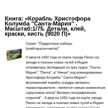
Книга:
«Корабль Христофора
Колумба "Санта-Мария" .
Масштаб:1/75. Детали, клей,
краски, кисть (9020 П)»
Серия: "Подарочные наборы
(клей+краски+кисти)"
3 августа 1492 года из порта города Палос на
западе в поисках новых путей в Индию
отправилась экспедиция из трех судов: "Санта-
Мария", "Пинта", и" Нинья" под командованием
Христофора Колумба." Санта-Мария"-
флагманский корабль эскадры великого
первооткрывателя - является самым знаменитым
парусником эпохи" Великих географических
открытий" . 3 августа 1492 года из порта города
Палос на западе в поисках новых путей в Индию
отправилась экспедиция из трех судов:" Санта-