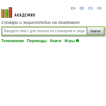
EN
DE
ES
FR
academic.ru
Словари и энциклопедии на Академике
Найти!
Толкования
Переводы
Книги
Игры ⚽