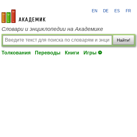
EN
DE
ES
FR
academic.ru
Словари и энциклопедии на Академике
Найти!
Толкования
Переводы
Книги
Игры ⚽