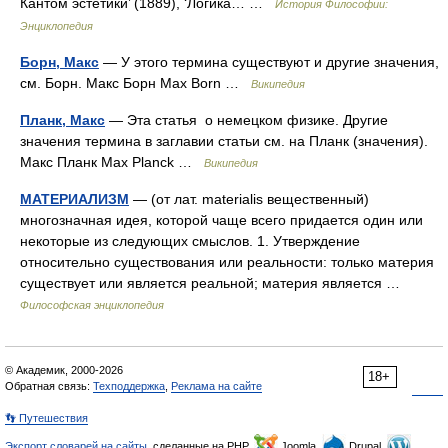
Кантом эстетики’ (1889), ‘Логика… …
История Философии:
Энциклопедия
Борн, Макс
— У этого термина существуют и другие значения,
см. Борн. Макс Борн Max Born …
Википедия
Планк, Макс
— Эта статья о немецком физике. Другие
значения термина в заглавии статьи см. на Планк (значения).
Макс Планк Max Planck …
Википедия
МАТЕРИАЛИЗМ
— (от лат. materialis вещественный)
многозначная идея, которой чаще всего придается один или
некоторые из следующих смыслов. 1. Утверждение
относительно существования или реальности: только материя
существует или является реальной; материя является …
Философская энциклопедия
© Академик, 2000-2026
18+
Обратная связь:
Техподдержка
,
Реклама на сайте
👣 Путешествия
Экспорт словарей на сайты
, сделанные на PHP,
Joomla,
Drupal,