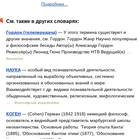
Подробнее...
См. также в других словарях:
Гордон (телепередача)
— У этого термина существуют и
другие значения, см. Гордон. Гордон Жанр Научно популярные
и философские беседы Автор(ы) Александр Гордон
Режиссёр(ы) Леонид Гюне Производство НТВ Ведущий(е) …
Википедия
НАУКА
— особый вид познавательной деятельности,
направленный на выработку объективных, системно
организованных и обоснованных знаний о мире.
Взаимодействует с др. видами познавательной деятельности:
обыденным, художественным, религиозным, мифологическим
…
Философская энциклопедия
КОГЕН
— (Cohen) Герман (1842 1918) немецкий философ,
основатель и виднейший представитель марбургской школы
неокантианства. Основные работы: ‘Теория опыта Канта’
(1885), ‘Обоснование Кантом этики’ (1877), ‘Обоснование