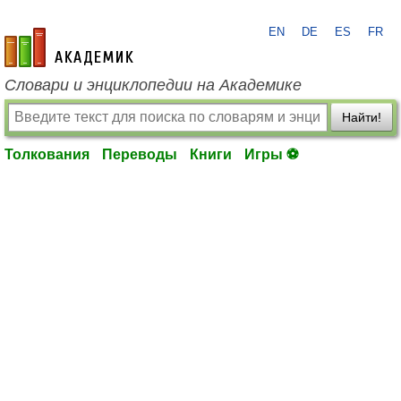
EN
DE
ES
FR
academic.ru
Словари и энциклопедии на Академике
Найти!
Толкования
Переводы
Книги
Игры ⚽