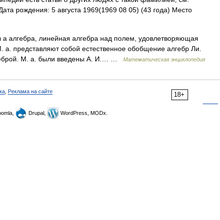
та рождения: 5 августа 1969(1969 08 05) (43 года) Место
 в а алгебра, линейная алгебра над полем, удовлетворяющая
.M. а. представляют собой естественное обобщение алгебр Ли.
геброй. М. а. были введены А. И.… …
Математическая энциклопедия
ка
,
Реклама на сайте
18+
omla,
Drupal,
WordPress, MODx.