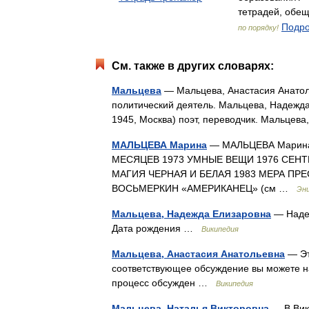
тетрадей, обе
Подро
по порядку!
См. также в других словарях:
Мальцева
— Мальцева, Анастасия Анатол
политический деятель. Мальцева, Надежд
1945, Москва) поэт, переводчик. Мальцев
МАЛЬЦЕВА Марина
— МАЛЬЦЕВА Марина,
МЕСЯЦЕВ 1973 УМНЫЕ ВЕЩИ 1976 СЕН
МАГИЯ ЧЕРНАЯ И БЕЛАЯ 1983 МЕРА ПРЕ
ВОСЬМЕРКИН «АМЕРИКАНЕЦ» (см …
Энц
Мальцева, Надежда Елизаровна
— Надеж
Дата рождения …
Википедия
Мальцева, Анастасия Анатольевна
— Эт
соответствующее обсуждение вы можете на
процесс обсужден …
Википедия
Мальцева, Наталья Викторовна
— В Вики