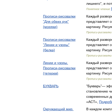
лишнего", и п
Понятное чтение
Прописи-рисовалки
Каждый развор
"Для обеих рук"
представляет 
(моряки)
картинку. Рису
Прописи-рисовалки
Прописи-рисовалки
Каждый развор
"Линии и узоры"
представляет 
(белка)
картинку. Рису
Прописи-рисовалки
Линии и узоры.
Каждый развор
Прописи-рисовалки
представляет 
(тетерев)
картинку. Рису
Прописи-рисовалки
БУКВАРЬ
"Букварь"— эф
становлению чи
современных д
«АСТ»,
Подробн
Окружающий мир.
В каждом компл