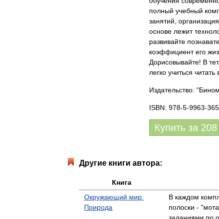
обучения современно
полный учебный комп
занятий, организаци
основе лежит технол
развивайте познават
коэффициент его жиз
Дорисовывайте! В тет
легко учиться читать
Издательство: "Бином
ISBN: 978-5-9963-365
Купить за
208
Другие книги автора:
Книга
Окружающий мир.
В каждом компл
Природа
полоски - "мот
заданиями по 