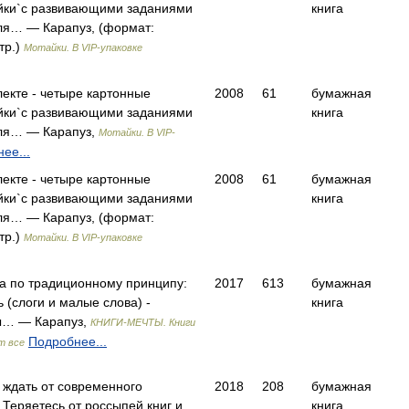
айки`с развивающими заданиями
книга
ля… — Карапуз, (формат:
тр.)
Мотайки. В VIP-упаковке
екте - четыре картонные
2008
61
бумажная
айки`с развивающими заданиями
книга
ля… — Карапуз,
Мотайки. В VIP-
ее...
екте - четыре картонные
2008
61
бумажная
айки`с развивающими заданиями
книга
ля… — Карапуз, (формат:
тр.)
Мотайки. В VIP-упаковке
а по традиционному принципу:
2017
613
бумажная
ь (слоги и малые слова) -
книга
ты… — Карапуз,
КНИГИ-МЕЧТЫ. Книги
Подробнее...
т все
о ждать от современного
2018
208
бумажная
 Теряетесь от россыпей книг и
книга