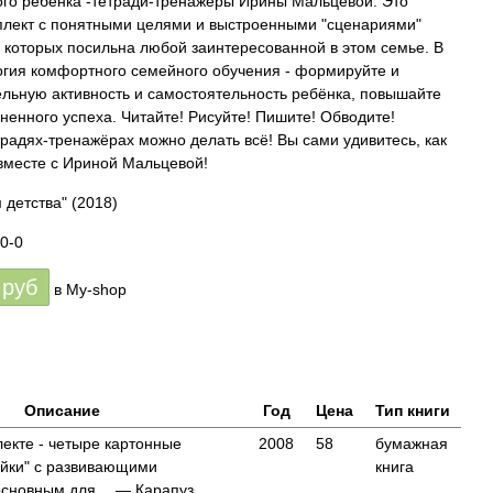
го ребёнка -тетради-тренажёры Ирины Мальцевой. Это
лект с понятными целями и выстроенными "сценариями"
я которых посильна любой заинтересованной в этом семье. В
огия комфортного семейного обучения - формируйте и
ельную активность и самостоятельность ребёнка, повышайте
ненного успеха. Читайте! Рисуйте! Пишите! Обводите!
радях-тренажёрах можно делать всё! Вы сами удивитесь, как
 вместе с Ириной Мальцевой!
 детства"
(2018)
0-0
руб
в My-shop
Описание
Год
Цена
Тип книги
екте - четыре картонные
2008
58
бумажная
айки" с развивающими
книга
основным для… — Карапуз,