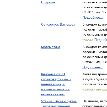
Природа
полоски -`мот
по основным д
62х84/8 мм, 1 с
Подробнее...
Сенсорика. Васюкова
В каждом компл
полоски -`мот
по основным д
Подробн
упаковке
Математика
В каждом компл
полоски -`мот
по основным д
62х84/8 мм, 1 с
Подробнее...
Книга-мечта. О
Книга построен
словах-картинках и
азбука - буквар
чтении вслух, о
короткие текс
машиной каше и о
о которых мечтаю
вечных сказках
Чтение. Звуки и буквы.
Не знаете, чег
Тетрадь-тренажер
образования? -