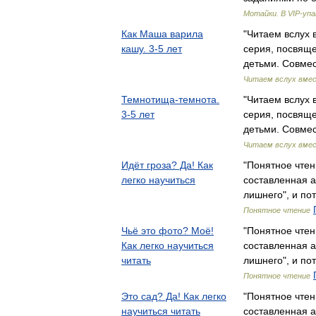
Мотайки. В VIP-упа
Как Маша варила
"Читаем вслух 
кашу. 3-5 лет
серия, посвяще
детьми. Совме
Читаем вслух вме
Темнотища-темнота.
"Читаем вслух 
3-5 лет
серия, посвяще
детьми. Совме
Читаем вслух вме
Идёт гроза? Да! Как
"Понятное чте
легко научиться
составленная а
лишнего", и п
Понятное чтение
Чьё это фото? Моё!
"Понятное чте
Как легко научиться
составленная а
читать
лишнего", и п
Понятное чтение
Это сад? Да! Как легко
"Понятное чте
научиться читать
составленная а