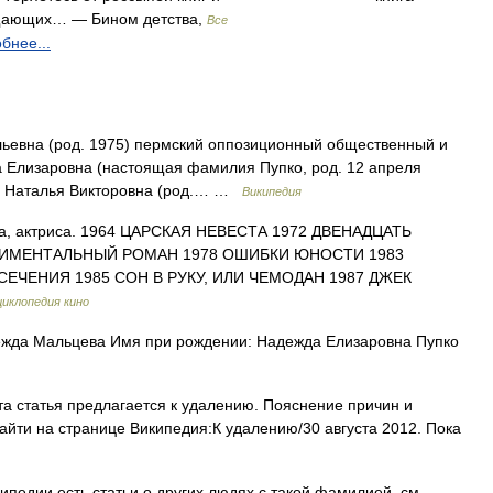
щающих… — Бином детства,
Все
бнее...
ьевна (род. 1975) пермский оппозиционный общественный и
а Елизаровна (настоящая фамилия Пупко, род. 12 апреля
а, Наталья Викторовна (род.… …
Википедия
 актриса. 1964 ЦАРСКАЯ НЕВЕСТА 1972 ДВЕНАДЦАТЬ
ТИМЕНТАЛЬНЫЙ РОМАН 1978 ОШИБКИ ЮНОСТИ 1983
СЕЧЕНИЯ 1985 СОН В РУКУ, ИЛИ ЧЕМОДАН 1987 ДЖЕК
иклопедия кино
да Мальцева Имя при рождении: Надежда Елизаровна Пупко
а статья предлагается к удалению. Пояснение причин и
йти на странице Википедия:К удалению/30 августа 2012. Пока
педии есть статьи о других людях с такой фамилией, см.