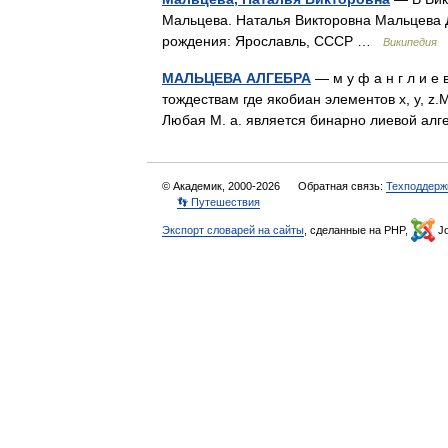
Мальцева. Наталья Викторовна Мальцева Да
рождения: Ярославль, СССР …
Википедия
МАЛЬЦЕВА АЛГЕБРА
— м у ф а н г л и е
тождествам где якобиан элементов х, у, z
Любая М. а. является бинарно лиевой ал
© Академик, 2000-2026
Обратная связь:
Техподдерж
👣 Путешествия
Экспорт словарей на сайты
, сделанные на PHP,
Jo