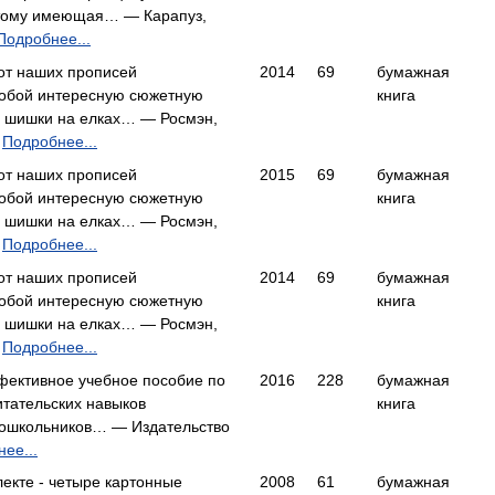
отому имеющая… — Карапуз,
Подробнее...
от наших прописей
2014
69
бумажная
собой интересную сюжетную
книга
я шишки на елках… — Росмэн,
Подробнее...
от наших прописей
2015
69
бумажная
собой интересную сюжетную
книга
я шишки на елках… — Росмэн,
Подробнее...
от наших прописей
2014
69
бумажная
собой интересную сюжетную
книга
я шишки на елках… — Росмэн,
Подробнее...
фективное учебное пособие по
2016
228
бумажная
тательских навыков
книга
ошкольников… — Издательство
ее...
екте - четыре картонные
2008
61
бумажная