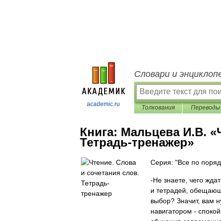
Словари и энциклоп
academic.ru
Толкования
Переводы
Книга:
Мальцева И.В. «
Тетрадь-тренажер»
Серия: "Все по поряд
-Не знаете, чего жда
и тетрадей, обещающ
выбор? Значит, вам 
навигатором - споко