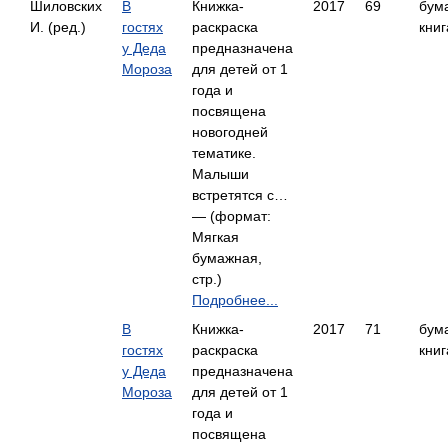
Шиловских
В
Книжка-
2017
69
бум
И. (ред.)
гостях
раскраска
книг
у Деда
предназначена
Мороза
для детей от 1
года и
посвящена
новогодней
тематике.
Малыши
встретятся с…
— (формат:
Мягкая
бумажная,
стр.)
Подробнее...
В
Книжка-
2017
71
бум
гостях
раскраска
книг
у Деда
предназначена
Мороза
для детей от 1
года и
посвящена