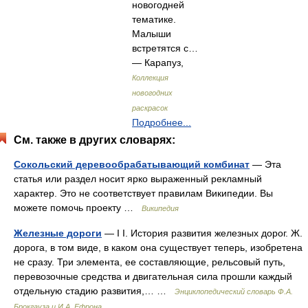
новогодней
тематике.
Малыши
встретятся с…
— Карапуз,
Коллекция
новогодних
раскрасок
Подробнее...
См. также в других словарях:
Сокольский деревообрабатывающий комбинат
— Эта
статья или раздел носит ярко выраженный рекламный
характер. Это не соответствует правилам Википедии. Вы
можете помочь проекту …
Википедия
Железные дороги
— I I. История развития железных дорог. Ж.
дорога, в том виде, в каком она существует теперь, изобретена
не сразу. Три элемента, ее составляющие, рельсовый путь,
перевозочные средства и двигательная сила прошли каждый
отдельную стадию развития,… …
Энциклопедический словарь Ф.А.
Брокгауза и И.А. Ефрона