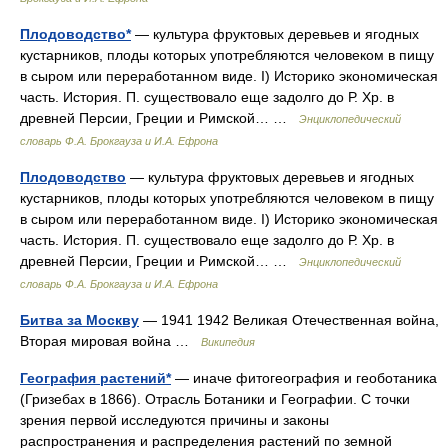
Плодоводство*
— культура фруктовых деревьев и ягодных
кустарников, плоды которых употребляются человеком в пищу
в сыром или переработанном виде. I) Историко экономическая
часть. История. П. существовало еще задолго до Р. Хр. в
древней Персии, Греции и Римской… …
Энциклопедический
словарь Ф.А. Брокгауза и И.А. Ефрона
Плодоводство
— культура фруктовых деревьев и ягодных
кустарников, плоды которых употребляются человеком в пищу
в сыром или переработанном виде. I) Историко экономическая
часть. История. П. существовало еще задолго до Р. Хр. в
древней Персии, Греции и Римской… …
Энциклопедический
словарь Ф.А. Брокгауза и И.А. Ефрона
Битва за Москву
— 1941 1942 Великая Отечественная война,
Вторая мировая война …
Википедия
География растений*
— иначе фитогеография и геоботаника
(Гризебах в 1866). Отрасль Ботаники и Географии. С точки
зрения первой исследуются причины и законы
распространения и распределения растений по земной