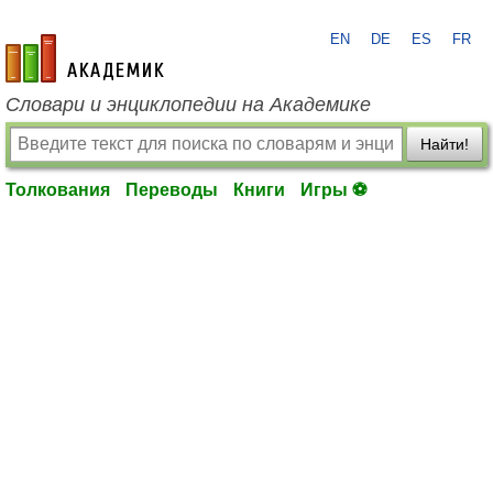
EN
DE
ES
FR
academic.ru
Словари и энциклопедии на Академике
Найти!
Толкования
Переводы
Книги
Игры ⚽