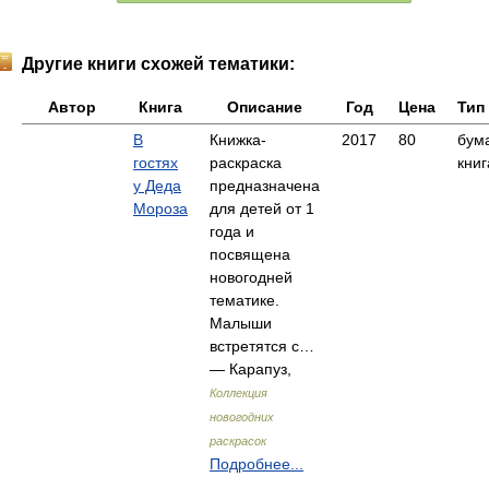
Другие книги схожей тематики:
Автор
Книга
Описание
Год
Цена
Тип
В
Книжка-
2017
80
бум
гостях
раскраска
книг
у Деда
предназначена
Мороза
для детей от 1
года и
посвящена
новогодней
тематике.
Малыши
встретятся с…
— Карапуз,
Коллекция
новогодних
раскрасок
Подробнее...