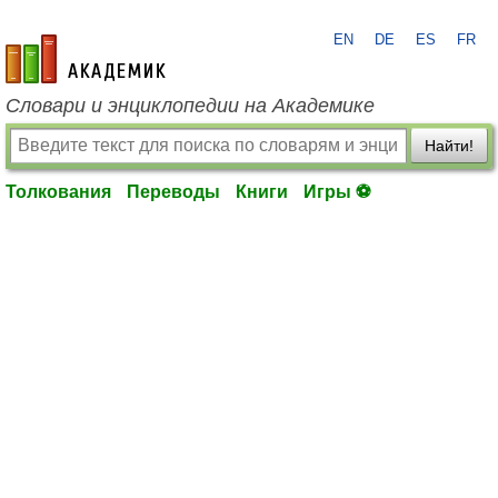
EN
DE
ES
FR
academic.ru
Словари и энциклопедии на Академике
Найти!
Толкования
Переводы
Книги
Игры ⚽