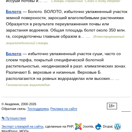
иссуши потокы и… …
Словарь-справочник "Слово о полку Игореве"
Болото
— Болото. БОЛОТО, избыточно увлажненный участок
земной поверхности, заросший влаголюбивыми растениями.
Образуется в результате переувлажнения почвы или
зарастания водоемов. Общая площадь болот около 350 млн.
га, сосредоточены главным образом в… …
Иллюстрированный
энциклопедический словарь
Болото
— избыточно увлажненный участок суши, часто со
слоем торфа, покрытый специфической болотной
растительностью, неодинаковой в разл. климатических зонах.
Различают Б. верховые и низинные. Верховые Б.
располагаются на ровных водоразделах или высоких… …
Геологическая энциклопедия
© Академик, 2000-2026
18+
Обратная связь:
Техподдержка
,
Реклама на сайте
👣 Путешествия
Экспорт словарей на сайты
, сделанные на PHP,
Joomla,
Drupal,
WordPress, MODx.