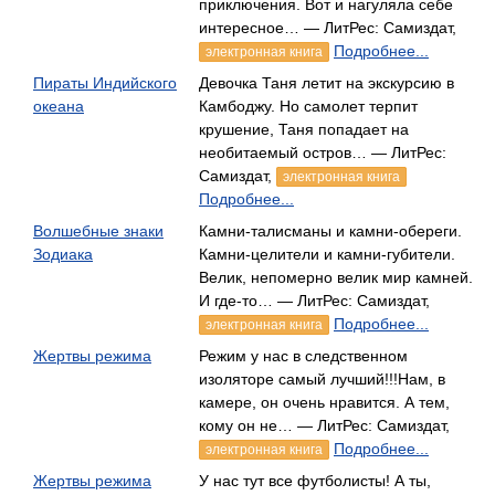
приключения. Вот и нагуляла себе
интересное… — ЛитРес: Самиздат,
Подробнее...
электронная книга
Пираты Индийского
Девочка Таня летит на экскурсию в
океана
Камбоджу. Но самолет терпит
крушение, Таня попадает на
необитаемый остров… — ЛитРес:
Самиздат,
электронная книга
Подробнее...
Волшебные знаки
Камни-талисманы и камни-обереги.
Зодиака
Камни-целители и камни-губители.
Велик, непомерно велик мир камней.
И где-то… — ЛитРес: Самиздат,
Подробнее...
электронная книга
Жертвы режима
Режим у нас в следственном
изоляторе самый лучший!!!Нам, в
камере, он очень нравится. А тем,
кому он не… — ЛитРес: Самиздат,
Подробнее...
электронная книга
Жертвы режима
У нас тут все футболисты! А ты,