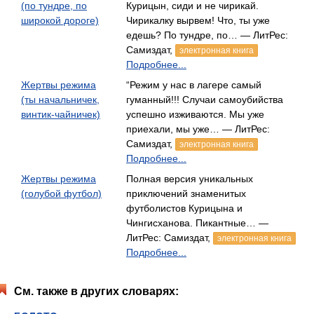
(по тундре, по
Курицын, сиди и не чирикай.
широкой дороге)
Чирикалку вырвем! Что, ты уже
едешь? По тундре, по… — ЛитРес:
Самиздат,
электронная книга
Подробнее...
Жертвы режима
“Режим у нас в лагере самый
(ты начальничек,
гуманный!!! Случаи самоубийства
винтик-чайничек)
успешно изживаются. Мы уже
приехали, мы уже… — ЛитРес:
Самиздат,
электронная книга
Подробнее...
Жертвы режима
Полная версия уникальных
(голубой футбол)
приключений знаменитых
футболистов Курицына и
Чингисханова. Пикантные… —
ЛитРес: Самиздат,
электронная книга
Подробнее...
См. также в других словарях: