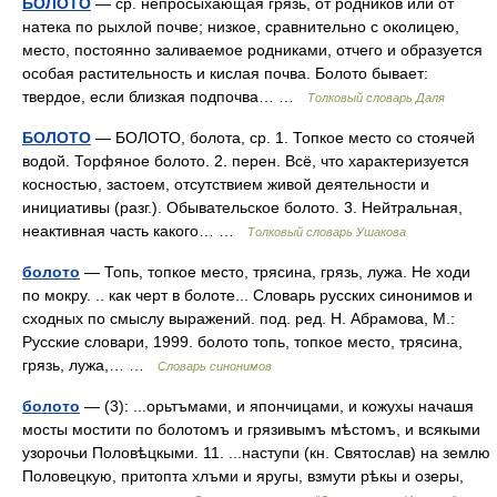
БОЛОТО
— ср. непросыхающая грязь, от родников или от
натека по рыхлой почве; низкое, сравнительно с околицею,
место, постоянно заливаемое родниками, отчего и образуется
особая растительность и кислая почва. Болото бывает:
твердое, если близкая подпочва… …
Толковый словарь Даля
БОЛОТО
— БОЛОТО, болота, ср. 1. Топкое место со стоячей
водой. Торфяное болото. 2. перен. Всё, что характеризуется
косностью, застоем, отсутствием живой деятельности и
инициативы (разг.). Обывательское болото. 3. Нейтральная,
неактивная часть какого… …
Толковый словарь Ушакова
болото
— Топь, топкое место, трясина, грязь, лужа. Не ходи
по мокру. .. как черт в болоте... Словарь русских синонимов и
сходных по смыслу выражений. под. ред. Н. Абрамова, М.:
Русские словари, 1999. болото топь, топкое место, трясина,
грязь, лужа,… …
Словарь синонимов
болото
— (3): ...орьтъмами, и япончицами, и кожухы начашя
мосты мостити по болотомъ и грязивымъ мѣстомъ, и всякыми
узорочьи Половѣцкыми. 11. ...наступи (кн. Святослав) на землю
Половецкую, притопта хлъми и яругы, взмути рѣкы и озеры,