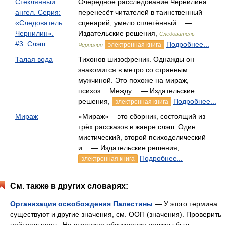
Стеклянный
Очередное расследование Чернилина
ангел. Серия:
перенесёт читателей в таинственный
«Следователь
сценарий, умело сплетённый… —
Чернилин».
Издательские решения,
Следователь
#3. Слэш
Подробнее...
электронная книга
Чернилин
Талая вода
Тихонов шизофреник. Однажды он
знакомится в метро со странным
мужчиной. Это похоже на мираж,
психоз… Между… — Издательские
решения,
Подробнее...
электронная книга
Мираж
«Мираж» – это сборник, состоящий из
трёх рассказов в жанре слэш. Один
мистический, второй психоделический
и… — Издательские решения,
Подробнее...
электронная книга
См. также в других словарях:
Организация освобождения Палестины
— У этого термина
существуют и другие значения, см. ООП (значения). Проверить