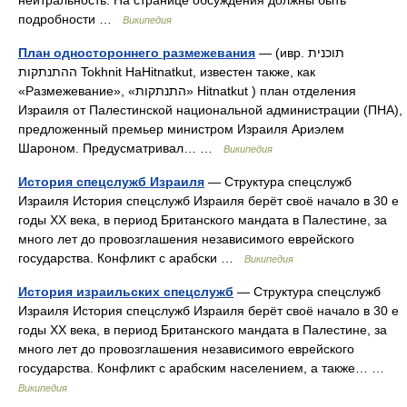
нейтральность. На странице обсуждения должны быть
подробности …
Википедия
План одностороннего размежевания
— (ивр. תוכנית
ההתנתקות Tokhnit HaHitnatkut, известен также, как
«Размежевание», «התנתקות» Hitnatkut ‎) план отделения
Израиля от Палестинской национальной администрации (ПНА),
предложенный премьер министром Израиля Ариэлем
Шароном. Предусматривал… …
Википедия
История спецслужб Израиля
— Структура спецслужб
Израиля История спецслужб Израиля берёт своё начало в 30 е
годы XX века, в период Британского мандата в Палестине, за
много лет до провозглашения независимого еврейского
государства. Конфликт с арабски …
Википедия
История израильских спецслужб
— Структура спецслужб
Израиля История спецслужб Израиля берёт своё начало в 30 е
годы XX века, в период Британского мандата в Палестине, за
много лет до провозглашения независимого еврейского
государства. Конфликт с арабским населением, а также… …
Википедия