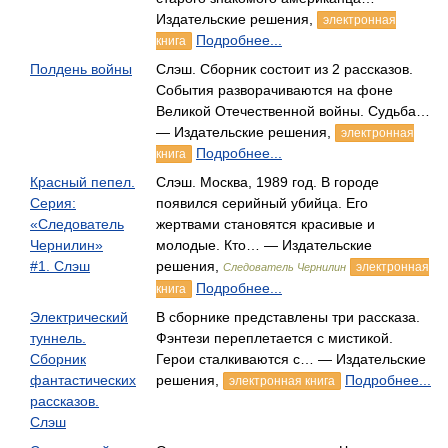
Издательские решения,
электронная
Подробнее...
книга
Полдень войны
Слэш. Сборник состоит из 2 рассказов.
События разворачиваются на фоне
Великой Отечественной войны. Судьба…
— Издательские решения,
электронная
Подробнее...
книга
Красный пепел.
Слэш. Москва, 1989 год. В городе
Серия:
появился серийный убийца. Его
«Следователь
жертвами становятся красивые и
Чернилин»
молодые. Кто… — Издательские
#1. Слэш
решения,
электронная
Следователь Чернилин
Подробнее...
книга
Электрический
В сборнике представлены три рассказа.
туннель.
Фэнтези переплетается с мистикой.
Сборник
Герои сталкиваются с… — Издательские
фантастических
решения,
Подробнее...
электронная книга
рассказов.
Слэш