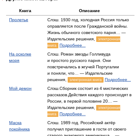
Книга
Описание
Пролетье
Слэш. 1930 год, холодная Россия только
оправляется после Гражданской войны.
Жизнь обычного советского парня… —
Издательские решения,
электронная
Подробнее...
книга
На осколке
Слэш. Роман звезды Голливуда
моря
и простого русского парня. Они
повстречались в жгучей Португалии
и поняли, что… — Издательские
решения,
Подробнее...
электронная книга
Мой демон
Слэш.Сборник состоит из 4 мистических
рассказов.Действия каждого происходят в
России, в первой половине 20… —
Издательские решения,
электронная
Подробнее...
книга
Маска
Слэш. 1989 год. Российский актёр
покойника
получил приглашение в гости от своего
старого знакомого американца… —