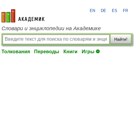
EN
DE
ES
FR
academic.ru
Словари и энциклопедии на Академике
Найти!
Толкования
Переводы
Книги
Игры ⚽