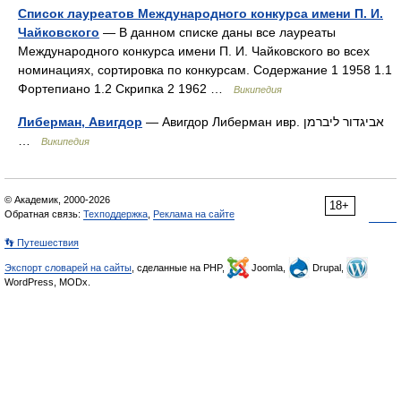
Список лауреатов Международного конкурса имени П. И.
Чайковского
— В данном списке даны все лауреаты
Международного конкурса имени П. И. Чайковского во всех
номинациях, сортировка по конкурсам. Содержание 1 1958 1.1
Фортепиано 1.2 Скрипка 2 1962 …
Википедия
Либерман, Авигдор
— Авигдор Либерман ивр. אביגדור ליברמן ‎
…
Википедия
© Академик, 2000-2026
18+
Обратная связь:
Техподдержка
,
Реклама на сайте
👣 Путешествия
Экспорт словарей на сайты
, сделанные на PHP,
Joomla,
Drupal,
WordPress, MODx.