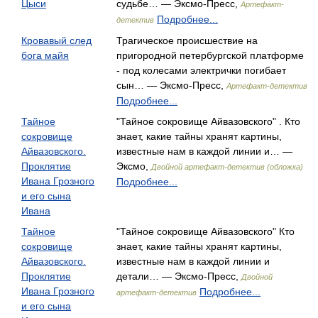
Цыси
судьбе… — Эксмо-Пресс,
Артефакт-
Подробнее...
детектив
Кровавый след
Трагическое происшествие на
бога майя
пригородной петербургской платформе
- под колесами электрички погибает
сын… — Эксмо-Пресс,
Артефакт-детектив
Подробнее...
Тайное
"Тайное сокровище Айвазовского" . Кто
сокровище
знает, какие тайны хранят картины,
Айвазовского.
известные нам в каждой линии и… —
Проклятие
Эксмо,
Двойной артефакт-детектив (обложка)
Ивана Грозного
Подробнее...
и его сына
Ивана
Тайное
"Тайное сокровище Айвазовского" Кто
сокровище
знает, какие тайны хранят картины,
Айвазовского.
известные нам в каждой линии и
Проклятие
детали… — Эксмо-Пресс,
Двойной
Ивана Грозного
Подробнее...
артефакт-детектив
и его сына