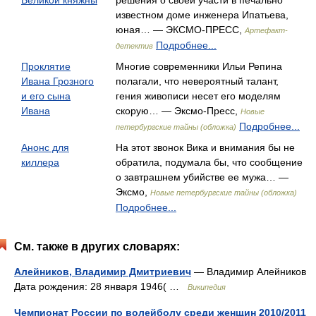
Великой княжны
решения о своей участи в печально
известном доме инженера Ипатьева,
юная… — ЭКСМО-ПРЕСС,
Артефакт-
Подробнее...
детектив
Проклятие
Многие современники Ильи Репина
Ивана Грозного
полагали, что невероятный талант,
и его сына
гения живописи несет его моделям
Ивана
скорую… — Эксмо-Пресс,
Новые
Подробнее...
петербургские тайны (обложка)
Анонс для
На этот звонок Вика и внимания бы не
киллера
обратила, подумала бы, что сообщение
о завтрашнем убийстве ее мужа… —
Эксмо,
Новые петербургские тайны (обложка)
Подробнее...
См. также в других словарях:
Алейников, Владимир Дмитриевич
— Владимир Алейников
Дата рождения: 28 января 1946( …
Википедия
Чемпионат России по волейболу среди женщин 2010/2011