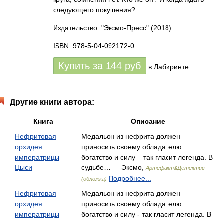
следующего покушения?..
Издательство: "Эксмо-Пресс"
(2018)
ISBN: 978-5-04-092172-0
Купить за
144
руб
в Лабиринте
Другие книги автора:
Книга
Описание
Нефритовая
Медальон из нефрита должен
орхидея
приносить своему обладателю
императрицы
богатство и силу – так гласит легенда. В
Цыси
судьбе… — Эксмо,
Артефакт&Детектив
Подробнее...
(обложка)
Нефритовая
Медальон из нефрита должен
орхидея
приносить своему обладателю
императрицы
богатство и силу - так гласит легенда. В