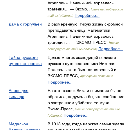
Агриппины Начинкиной ворвалась
трагедия… — Эксмо,
Новые петербургские
Подробнее...
тайны (обложка)
Дама с горгульей
В размеренную, тихую жизнь скромной
преподавательницы математики
Агриппины Начинкиной ворвалась
трагедия … — ЭКСМО-ПРЕСС,
Новые
Подробнее...
петербургские тайны (обложка)
Тайна русского
Целью многих экспедиций великого
путешественника
русского путешественника Николая
Пржевальского был таинственный и… —
ЭКСМО-ПРЕСС,
Артефакт-детектив
Подробнее...
Анонс для
На этот звонок Вика и внимания бы не
киллера
обратила, подумала бы, что сообщение
о завтрашнем убийстве ее мужа… —
Эксмо-Пресс,
Новые петербургские тайны
Подробнее...
(обложка)
Медальон
В 1918 году, когда царская семья ждала