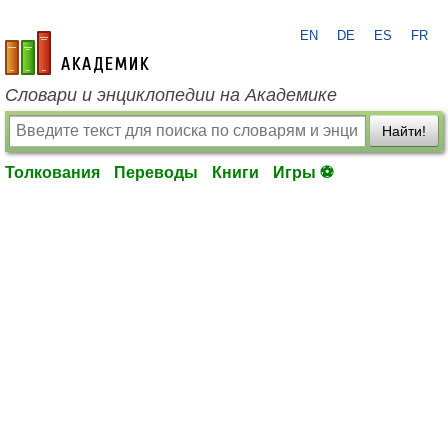
EN
DE
ES
FR
academic.ru
Словари и энциклопедии на Академике
Найти!
Толкования
Переводы
Книги
Игры ⚽