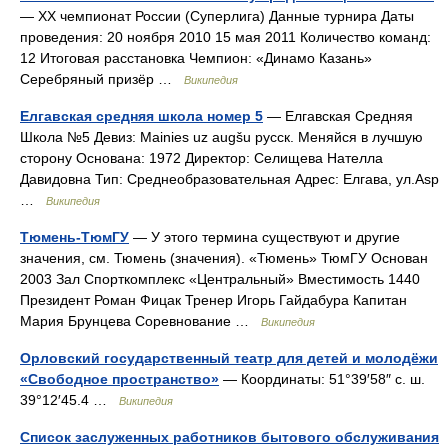
— XX чемпионат России (Суперлига) Данные турнира Даты
проведения: 20 ноября 2010 15 мая 2011 Количество команд:
12 Итоговая расстановка Чемпион: «Динамо Казань»
Серебряный призёр …
Википедия
Елгавская средняя школа номер 5
— Елгавская Средняя
Школа №5 Девиз: Mainies uz augšu русск. Меняйся в лучшую
сторону Основана: 1972 Директор: Селищева Нателла
Давидовна Тип: Среднеобразовательная Адрес: Елгава, ул.Asp
…
Википедия
Тюмень-ТюмГУ
— У этого термина существуют и другие
значения, см. Тюмень (значения). «Тюмень» ТюмГУ Основан
2003 Зал Спорткомплекс «Центральный» Вместимость 1440
Президент Роман Фицак Тренер Игорь Гайдабура Капитан
Мария Брунцева Соревнование …
Википедия
Орловский государственный театр для детей и молодёжи
«Свободное пространство»
— Координаты: 51°39′58″ с. ш.
39°12′45.4 …
Википедия
Список заслуженных работников бытового обслуживания