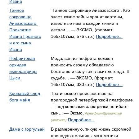
Ивана
Тайное
`Тайное сокровище Айвазовского`. Кто
сокровище
знает, какие тайны хранят картины,
Айвазовского.
известные нам в каждой линии и
Проклятие
детали… — ЭКСМО, (формат:
Ивана Грозного
165x107мм, 576 стр.)
Подробнее...
и его сына
Ивана
Нефритовая
Медальон из нефрита должен
орхидея
приносить своему обладателю
императрицы
богатство и силу так гласит легенда. В
Цыси
судьбе… — ЭКСМО, (формат:
165x107мм, 320 стр.)
Подробнее...
Кровавый след
Трагическое происшествие на
бога майя
пригородной петербургской платформе
— под колесами электрички погибает
сын… — Эксмо,
Артефакт&Детектив
Подробнее...
(обложка)
Дама с горгульей
В размеренную, тихую жизнь скромной
преподавательницы математики