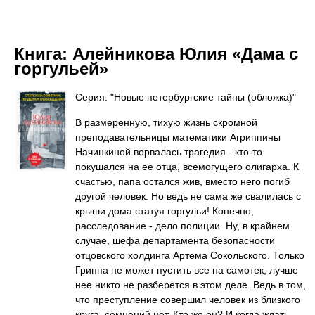
Книга:
Алейникова Юлия «Дама с
горгульей»
Серия: "Новые петербургские тайны (обложка)"
В размеренную, тихую жизнь скромной
преподавательницы математики Агриппины
Начинкиной ворвалась трагедия - кто-то
покушался на ее отца, всемогущего олигарха. К
счастью, папа остался жив, вместо него погиб
другой человек. Но ведь не сама же свалилась с
крыши дома статуя горгульи! Конечно,
расследование - дело полиции. Ну, в крайнем
случае, шефа департамента безопасности
отцовского холдинга Артема Сокольского. Только
Гриппа не может пустить все на самотек, лучше
нее никто не разберется в этом деле. Ведь в том,
что преступление совершил человек из близкого
круга, сомнений нет. Кто же он? И когда ждать