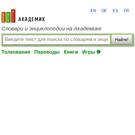
EN
DE
ES
FR
academic.ru
Словари и энциклопедии на Академике
Найти!
Толкования
Переводы
Книги
Игры ⚽