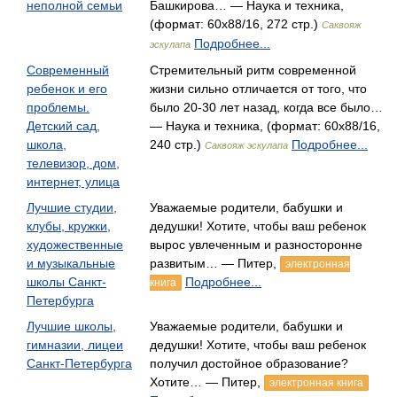
неполной семьи
Башкирова… — Наука и техника,
(формат: 60x88/16, 272 стр.)
Саквояж
Подробнее...
эскулапа
Современный
Стремительный ритм современной
ребенок и его
жизни сильно отличается от того, что
проблемы.
было 20-30 лет назад, когда все было…
Детский сад,
— Наука и техника, (формат: 60x88/16,
школа,
240 стр.)
Подробнее...
Саквояж эскулапа
телевизор, дом,
интернет, улица
Лучшие студии,
Уважаемые родители, бабушки и
клубы, кружки,
дедушки! Хотите, чтобы ваш ребенок
художественные
вырос увлеченным и разносторонне
и музыкальные
развитым… — Питер,
электронная
школы Санкт-
Подробнее...
книга
Петербурга
Лучшие школы,
Уважаемые родители, бабушки и
гимназии, лицеи
дедушки! Хотите, чтобы ваш ребенок
Санкт-Петербурга
получил достойное образование?
Хотите… — Питер,
электронная книга