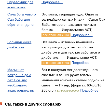
Справочник для
Подробнее...
всей семьи
Сила бога живого
Это книга, творящая чудо. Один из
Саи бабы для
величайших святых Индии – Сатья Саи
обретения денег
Баба, которого называют «живым
богом»… — Издательство АСТ,
Подробнее...
электронная книга
Большая книга
Эта книга – источник важнейшей
диабетика
информации для тех, кто более
диабетом и для тех, кто заботится о
диабетике… — Издательство АСТ,
Подробнее...
электронная книга
Малыш от
Вот и наступил миг долгожданного
рождения до 3
счастья! В ваших руках теплый
лет. Все, что
маленький комочек - самый родной на
необходимо
свете… — Питер, (формат: 60x88/16,
знать родителям
288 стр.)
Подробнее...
Вы и ваш ребенок
См. также в других словарях: