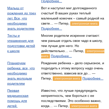
Подробнее...
Малыш от
Вот и наступил миг долгожданного
рождения до трех
счастья! В ваших руках теплый
лет. Все, что
маленький комочек – самый родной на
необходимо
свете… — Питер,
электронная книга
знать родителям
Подробнее...
Тесты и
Многие родители искренне считают:
упражнения для
чем раньше отдать свое чадо в школу,
подготовки детей
тем лучше для него. Но
к школе
действительно… — Питер,
электронная
Подробнее...
книга
Планируем
Рождение ребенка – дело серьезное, и
ребенка: все, что
подходить к этому вопросу надо очень
необходимо
ответственно, взвесив все до… —
знать молодым
Питер,
Подробнее...
электронная книга
родителям
Первая
Известно, что лучше предупредить
медицинская
неприятность, чем бороться с ее
помощь для
последствиями. Это особенно важно,
детей.
когда… — Питер,
электронная книга