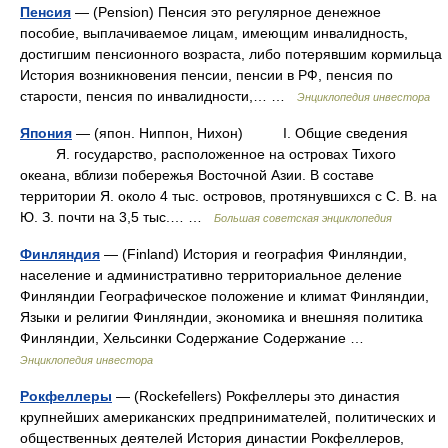
Пенсия
— (Pension) Пенсия это регулярное денежное
пособие, выплачиваемое лицам, имеющим инвалидность,
достигшим пенсионного возраста, либо потерявшим кормильца
История возникновения пенсии, пенсии в РФ, пенсия по
старости, пенсия по инвалидности,… …
Энциклопедия инвестора
Япония
— (япон. Ниппон, Нихон) I. Общие сведения
Я. государство, расположенное на островах Тихого
океана, вблизи побережья Восточной Азии. В составе
территории Я. около 4 тыс. островов, протянувшихся с С. В. на
Ю. З. почти на 3,5 тыс.… …
Большая советская энциклопедия
Финляндия
— (Finland) История и география Финляндии,
население и административно территориальное деление
Финляндии Географическое положение и климат Финляндии,
Языки и религии Финляндии, экономика и внешняя политика
Финляндии, Хельсинки Содержание Содержание …
Энциклопедия инвестора
Рокфеллеры
— (Rockefellers) Рокфеллеры это династия
крупнейших американских предпринимателей, политических и
общественных деятелей История династии Рокфеллеров,