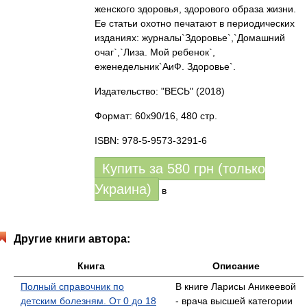
женского здоровья, здорового образа жизни.
Ее статьи охотно печатают в периодических
изданиях: журналы`Здоровье`,`Домашний
очаг`,`Лиза. Мой ребенок`,
еженедельник`АиФ. Здоровье`.
Издательство: "ВЕСЬ"
(2018)
Формат: 60x90/16, 480 стр.
ISBN: 978-5-9573-3291-6
Купить за
580
грн (только
Украина)
в
Другие книги автора:
Книга
Описание
Полный справочник по
В книге Ларисы Аникеевой
детским болезням. От 0 до 18
- врача высшей категории