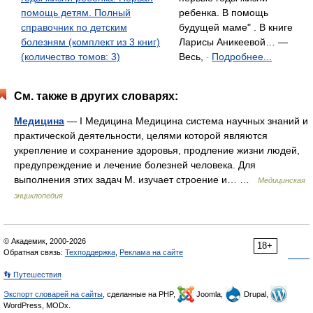
помощь детям. Полный
ребенка. В помощь
справочник по детским
будущей маме" . В книге
болезням (комплект из 3 книг)
Ларисы Аникеевой… —
(количество томов: 3)
Весь,
Подробнее...
-
См. также в других словарях:
Медицина
— I Медицина Медицина система научных знаний и
практической деятельности, целями которой являются
укрепление и сохранение здоровья, продление жизни людей,
предупреждение и лечение болезней человека. Для
выполнения этих задач М. изучает строение и… …
Медицинская
энциклопедия
© Академик, 2000-2026
18+
Обратная связь:
Техподдержка
,
Реклама на сайте
👣 Путешествия
Экспорт словарей на сайты
, сделанные на PHP,
Joomla,
Drupal,
WordPress, MODx.