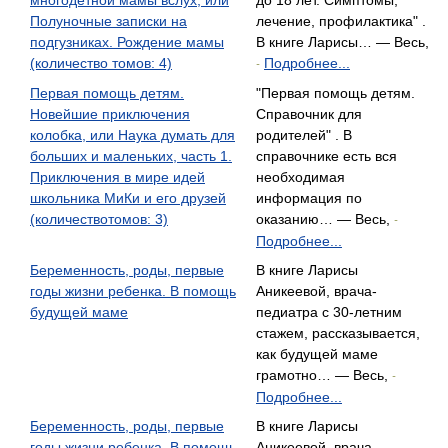
многодетной мамы вслух, или
до 18 лет. Симптомы,
Полуночные записки на
лечение, профилактика" .
подгузниках. Рождение мамы
В книге Ларисы… — Весь,
(количество томов: 4)
Подробнее...
-
Первая помощь детям.
"Первая помощь детям.
Новейшие приключения
Справочник для
колобка, или Наука думать для
родителей" . В
больших и маленьких, часть 1.
справочнике есть вся
Приключения в мире идей
необходимая
школьника МиКи и его друзей
информация по
(количествотомов: 3)
оказанию… — Весь,
-
Подробнее...
Беременность, роды, первые
В книге Ларисы
годы жизни ребенка. В помощь
Аникеевой, врача-
будущей маме
педиатра с 30-летним
стажем, рассказывается,
как будущей маме
грамотно… — Весь,
-
Подробнее...
Беременность, роды, первые
В книге Ларисы
годы жизни ребенка. В помощь
Аникеевой, врача-