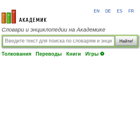
EN
DE
ES
FR
academic.ru
Словари и энциклопедии на Академике
Найти!
Толкования
Переводы
Книги
Игры ⚽