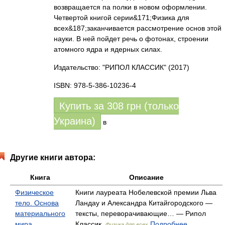
возвращается па полки в новом оформлении.
Четвертой книгой серии&171;Физика для
всех&187;заканчивается рассмотрение основ этой
науки. В ней пойдет речь о фотонах, строении
атомного ядра и ядерных силах.
Издательство: "РИПОЛ КЛАССИК"
(2017)
ISBN: 978-5-386-10236-4
Купить за
308
грн (только
Украина)
в
Другие книги автора:
Книга
Описание
Физическое
Книги лауреата Нобелевской премии Льва
тело. Основа
Ландау и Александра Китайгородского —
материального
тексты, переворачивающие… — Рипол
мира
Классик,
Подробнее...
Физика для всех