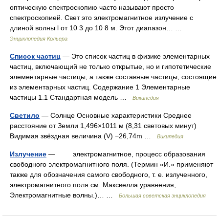
оптическую спектроскопию часто называют просто
спектроскопией. Свет это электромагнитное излучение с
длиной волны l от 10 3 до 10 8 м. Этот диапазон… …
Энциклопедия Кольера
Список частиц
— Это список частиц в физике элементарных
частиц, включающий не только открытые, но и гипотетические
элементарные частицы, а также составные частицы, состоящие
из элементарных частиц. Содержание 1 Элементарные
частицы 1.1 Стандартная модель …
Википедия
Светило
— Солнце Основные характеристики Среднее
расстояние от Земли 1,496×1011 м (8,31 световых минут)
Видимая звёздная величина (V) −26,74m …
Википедия
Излучение
— электромагнитное, процесс образования
свободного электромагнитного поля. (Термин «И.» применяют
также для обозначения самого свободного, т. е. излученного,
электромагнитного поля см. Максвелла уравнения,
Электромагнитные волны.)… …
Большая советская энциклопедия