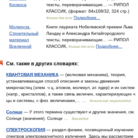
Космоса
тексты, переворачивающие… — РИПОЛ
КЛАССИК, (формат: 84x108/32, 324 стр.)
Подробнее...
Физика для всех
Молекула.
Книги лауреата Нобелевской премии Льва
Строительный
Ландау и Александра Китайгородского
материал
тексты, переворачивающие… — РИПОЛ
Вселенной
КЛАССИК,
Подробнее...
Физика для всех
См. также в других словарях:
КВАНТОВАЯ МЕХАНИКА
— (волновая механика), теория,
устанавливающая способ описания и законы движения
микрочастиц (элем. ч ц, атомов, молекул, ат. ядер) и их систем
(напр., кристаллов), а также связь величин, характеризующих ч
цы и системы, с физ. величинами,… …
Физическая энциклопедия
Солнце
— У этого термина существуют и другие значения, см.
Солнце (значения). Солнце …
Википедия
СПЕКТРОСКОПИЯ
— раздел физики, посвященный изучению
спектров электромагнитного излучения. Здесь мы рассмотрим