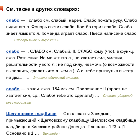
См. также в других словарях:
слабо
— I сла/бо см. слабый; нареч. Слабо пожать руку. Слабо
видит кто л. Фонарь светит слабо. Костёр горит слабо. Слабо
знает язык кто л. Команда играет слабо. Пьеса написана слабо
…
Словарь многих выражений
слабо
— I. СЛАБО см. Слабый. II. СЛАБО кому (что). в функц.
сказ. Разг. сниж. Не может кто л., не хватает сил, умения,
решительности у кого л.; не под силу, невмочь (о возможности
выполнить, сделать что л. кем л.). А с. тебе прыгнуть в высоту
на два… …
Энциклопедический словарь
слабо
— в знач. сказ. 184 иск см. Приложение II (прост. не
хватает сил, ср.: Слабо/ тебе это сделать!) …
Словарь ударений
русского языка
Щегловское кладбище
— Ствол шахты Засядько,
примыкающий к Щегловскому кладбищу Щегловское кладбище
кладбище в Киевском районе Донецка. Площадь 123 га[1].
Основано в 1 …
Википедия