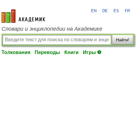
EN
DE
ES
FR
academic.ru
Словари и энциклопедии на Академике
Найти!
Толкования
Переводы
Книги
Игры ⚽