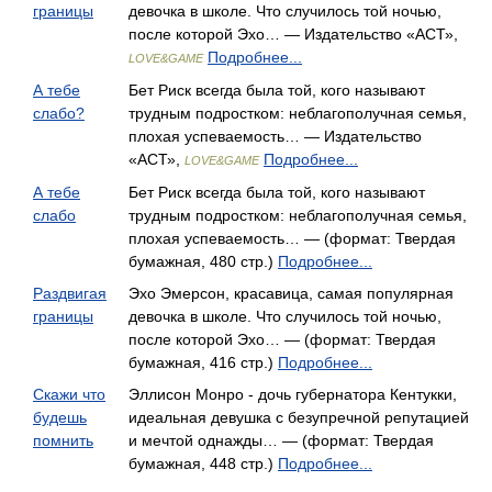
границы
девочка в школе. Что случилось той ночью,
после которой Эхо… — Издательство «АСТ»,
Подробнее...
LOVE&GAME
А тебе
Бет Риск всегда была той, кого называют
слабо?
трудным подростком: неблагополучная семья,
плохая успеваемость… — Издательство
«АСТ»,
Подробнее...
LOVE&GAME
А тебе
Бет Риск всегда была той, кого называют
слабо
трудным подростком: неблагополучная семья,
плохая успеваемость… — (формат: Твердая
бумажная, 480 стр.)
Подробнее...
Раздвигая
Эхо Эмерсон, красавица, самая популярная
границы
девочка в школе. Что случилось той ночью,
после которой Эхо… — (формат: Твердая
бумажная, 416 стр.)
Подробнее...
Скажи что
Эллисон Монро - дочь губернатора Кентукки,
будешь
идеальная девушка с безупречной репутацией
помнить
и мечтой однажды… — (формат: Твердая
бумажная, 448 стр.)
Подробнее...