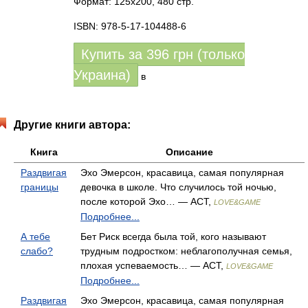
Формат: 125x200, 480 стр.
ISBN: 978-5-17-104488-6
Купить за
396
грн (только
Украина)
в
Другие книги автора:
Книга
Описание
Раздвигая
Эхо Эмерсон, красавица, самая популярная
границы
девочка в школе. Что случилось той ночью,
после которой Эхо… — АСТ,
LOVE&GAME
Подробнее...
А тебе
Бет Риск всегда была той, кого называют
слабо?
трудным подростком: неблагополучная семья,
плохая успеваемость… — АСТ,
LOVE&GAME
Подробнее...
Раздвигая
Эхо Эмерсон, красавица, самая популярная