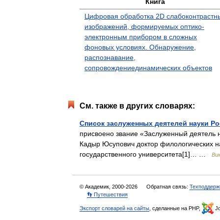
Книга
Цифровая обработка 2D слабоконтрастн
изображений, формируемых оптико-
электронным прибором в сложных
фоновых условиях. Обнаружение,
распознавание,
сопровождениединамических объектов
См. также в других словарях:
Список заслуженных деятелей науки Ро
присвоено звание «Заслуженный деятель н
Кадыр Юсупович доктор филологических н
государственного университета[1]… …
Ви
© Академик, 2000-2026
Обратная связь:
Техподдерж
👣 Путешествия
Экспорт словарей на сайты
, сделанные на PHP,
Jo