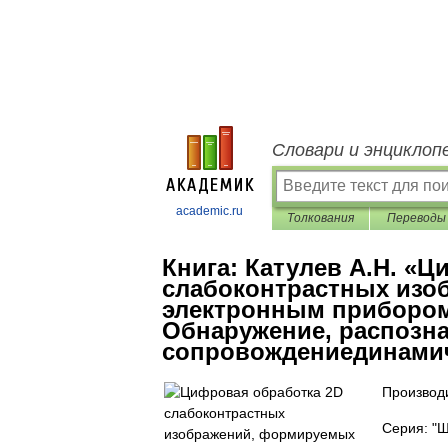
Словари и энциклоп
academic.ru
Толкования
Переводы
Книга:
Катулев А.Н. «Ц
слабоконтрастных изо
электронным прибором
Обнаружение, распозна
сопровождениединамич
Производи
Серия: "