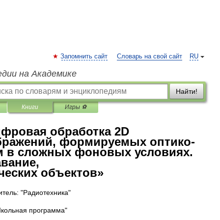
Запомнить сайт
Словарь на свой сайт
RU
едии на Академике
Найти!
Книги
Игры ⚽
ифровая обработка 2D
бражений, формируемых оптико-
 в сложных фоновых условиях.
вание,
еских объектов»
тель: "Радиотехника"
Школьная программа"