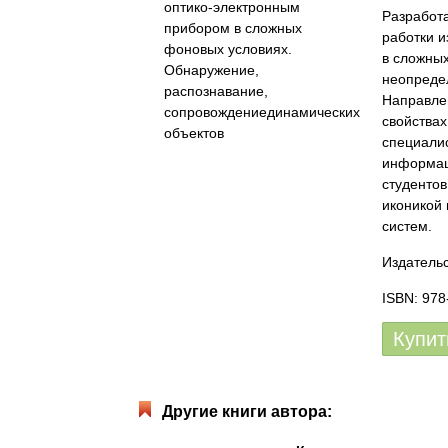
Разработа
работки 
в сложны
неопреде
Направле
свойства
специали
информац
студентов
иконикой
систем.
Издательс
ISBN: 978
Купит
Другие книги автора: