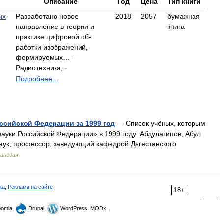
Описание
Год
Цена
Тип книги
ых
Разработано новое
2018
2057
бумажная
направление в теории и
книга
практике цифровой об-
работки изображений,
формируемых… —
Радиотехника,
-
Подробнее...
ссийской Федерации за 1999 год
— Список учёных, которым
ауки Российской Федерации» в 1999 году: Абдулатипов, Абул
аук, профессор, заведующий кафедрой Дагестанского
кипедия
ка
,
Реклама на сайте
18+
omla,
Drupal,
WordPress, MODx.