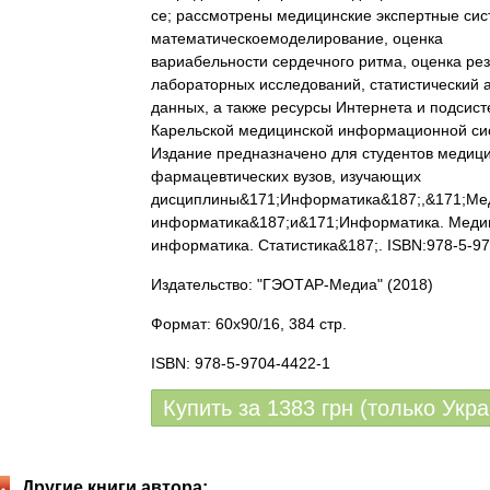
ce; рассмотрены медицинские экспертные сис
математическоемоделирование, оценка
вариабельности сердечного ритма, оценка рез
лабораторных исследований, статистический 
данных, а также ресурсы Интернета и подсис
Карельской медицинской информационной си
Издание предназначено для студентов медици
фармацевтических вузов, изучающих
дисциплины&171;Информатика&187;,&171;Ме
информатика&187;и&171;Информатика. Меди
информатика. Статистика&187;. ISBN:978-5-9
Издательство: "ГЭОТАР-Медиа"
(2018)
Формат: 60x90/16, 384 стр.
ISBN: 978-5-9704-4422-1
Купить за
1383
грн (только Укр
Другие книги автора: