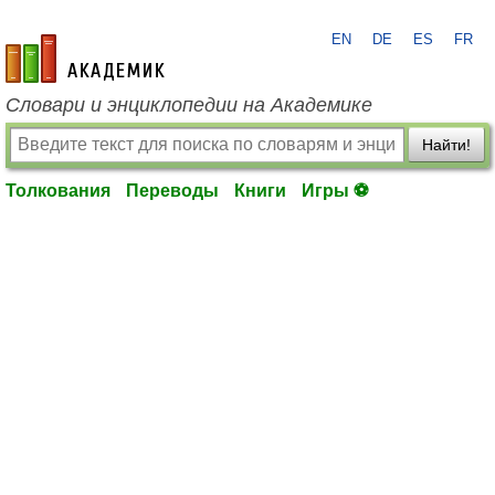
EN
DE
ES
FR
academic.ru
Словари и энциклопедии на Академике
Найти!
Толкования
Переводы
Книги
Игры ⚽