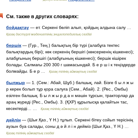
См. также в других словарях:
бойдақтау
— ет. Серкені бөліп алып, қойдың алдына салу …
Қазақ дәстүрлі мәдениетінің энциклопедиялық сөздігі
бершік
— (Гур., Тең.) балықтың бір түрі (алабұға тектес
балықтардың бірі); көк серкенің бершігі (көксеркенің кішкенесі);
алабұғының бершігі (алабұғының кішкенесі); бершік кішірек
болады. Салмағы 200 300 г шамасындай. Б е р ш і к теңіздерде
болмайды. Б е р …
Қазақ тілінің аймақтық сөздігі
былжыр
— 1. (Сем.: Абай, Шұб.) балшық, лай. Бізге б ы л ж ы
р керек болып тұр қора салуға (Сем., Абай). 2. (Рес., Омбы)
езілген балшық. Б ы л ж ы р д а н мәшін тұрсын, тракторлар да
араң жүреді (Рес., Омбы). 3. (ҚХР) құрылысқа қалайтын тас,
кесектерді… …
Қазақ тілінің аймақтық сөздігі
дәйлін
— (Шығ.Қаз., Ү Н.) тұлып. Серкені бітеу сойып терісінің
аузын буа салады, соны д ә й л і н дейміз (Шығ.Қаз., Ү Н.) …
Қазақ тілінің аймақтық сөздігі