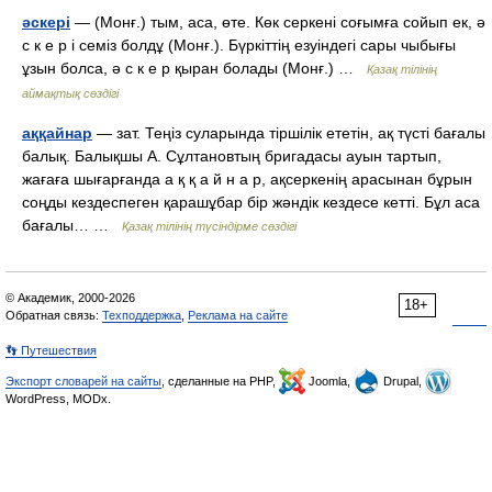
әскері
— (Монғ.) тым, аса, өте. Көк серкені соғымға сойып ек, ә
с к е р і семіз болдұ (Монғ.). Бүркіттің езуіндегі сары чыбығы
ұзын болса, ә с к е р қыран болады (Монғ.) …
Қазақ тілінің
аймақтық сөздігі
аққайнар
— зат. Теңіз суларында тіршілік ететін, ақ түсті бағалы
балық. Балықшы А. Сұлтановтың бригадасы ауын тартып,
жағаға шығарғанда а қ қ а й н а р, ақсеркенің арасынан бұрын
соңды кездеспеген қарашұбар бір жәндік кездесе кетті. Бұл аса
бағалы… …
Қазақ тілінің түсіндірме сөздігі
© Академик, 2000-2026
18+
Обратная связь:
Техподдержка
,
Реклама на сайте
👣 Путешествия
Экспорт словарей на сайты
, сделанные на PHP,
Joomla,
Drupal,
WordPress, MODx.