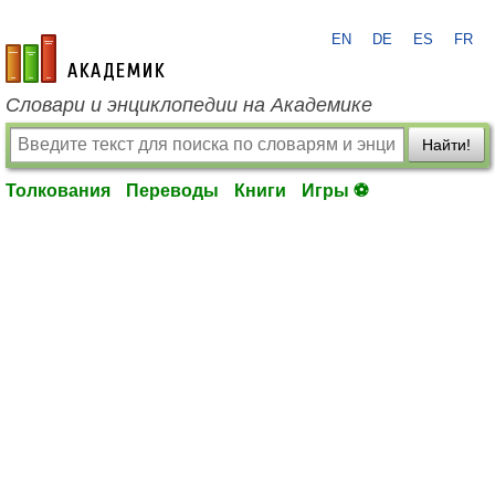
EN
DE
ES
FR
academic.ru
Словари и энциклопедии на Академике
Найти!
Толкования
Переводы
Книги
Игры ⚽