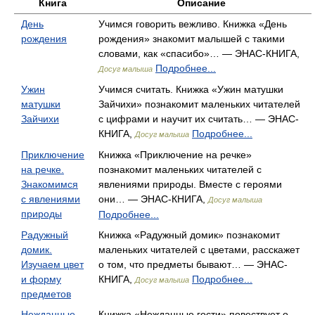
Книга
Описание
День
Учимся говорить вежливо. Книжка «День
рождения
рождения» знакомит малышей с такими
словами, как «спасибо»… — ЭНАС-КНИГА,
Подробнее...
Досуг малыша
Ужин
Учимся считать. Книжка «Ужин матушки
матушки
Зайчихи» познакомит маленьких читателей
Зайчихи
с цифрами и научит их считать… — ЭНАС-
КНИГА,
Подробнее...
Досуг малыша
Приключение
Книжка «Приключение на речке»
на речке.
познакомит маленьких читателей с
Знакомимся
явлениями природы. Вместе с героями
с явлениями
они… — ЭНАС-КНИГА,
Досуг малыша
природы
Подробнее...
Радужный
Книжка «Радужный домик» познакомит
домик.
маленьких читателей с цветами, расскажет
Изучаем цвет
о том, что предметы бывают… — ЭНАС-
и форму
КНИГА,
Подробнее...
Досуг малыша
предметов
Нежданные
Книжка «Нежданные гости» повествует о