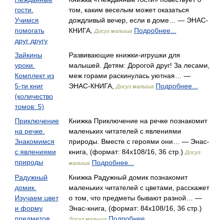
гости.
том, каким веселым может оказаться
Учимся
дождливый вечер, если в доме… — ЭНАС-
помогать
КНИГА,
Подробнее...
Досуг малыша
друг другу
Зайкины
Развивающие книжки-игрушки для
уроки.
малышей. Детям: Дорогой друг! За лесами,
Комплект из
меж горами раскинулась уютная… —
5-ти книг
ЭНАС-КНИГА,
Подробнее...
Досуг малыша
(количество
томов: 5)
Приключение
Книжка Приключение на речке познакомит
на речке.
маленьких читателей с явлениями
Знакомимся
природы. Вместе с героями они… — Энас-
с явлениями
книга, (формат: 84x108/16, 36 стр.)
Досуг
природы
Подробнее...
малыша
Радужный
Книжка Радужный домик познакомит
домик.
маленьких читателей с цветами, расскажет
Изучаем цвет
о том, что предметы бывают разной… —
и форму
Энас-книга, (формат: 84x108/16, 36 стр.)
предметов
Подробнее...
Досуг малыша