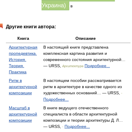
Украина)
в
Другие книги автора:
Книга
Описание
Архитектурная
В настоящей книге представлена
пропедевтика.
комплексная картина развития и
История.
современного состояния архитектурной…
Теория.
— URSS,
Подробнее...
Архитектура
Практика
Ритм в
В настоящем пособии рассматривается
архитектурной
ритм в архитектуре в качестве одного из
композиции
художественных оснований… — URSS,
-
Подробнее...
Масштаб в
В книге ведущего отечественного
архитектурной
специалиста в области архитектурной
композиции
композиции и теории архитектуры Д. Л…
— URSS,
Подробнее...
-