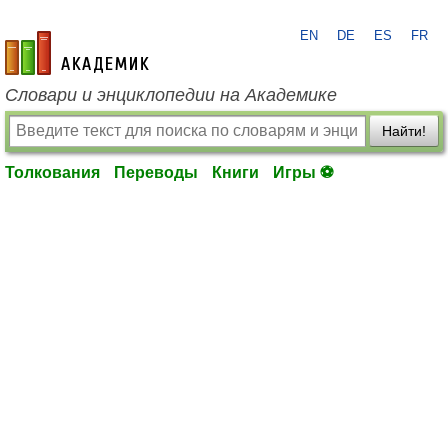
EN
DE
ES
FR
academic.ru
Словари и энциклопедии на Академике
Найти!
Толкования
Переводы
Книги
Игры ⚽