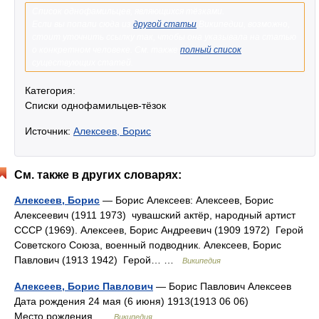
Список однофамильцев, являющихся тёзками.
Если вы попали сюда из
другой статьи
Википедии, возможно,
стоит уточнить ссылку так, чтобы она указывала на статью
о конкретном человеке. См. также
полный список
существующих статей.
Категория:
Списки однофамильцев-тёзок
Источник:
Алексеев, Борис
См. также в других словарях:
Алексеев, Борис
— Борис Алексеев: Алексеев, Борис
Алексеевич (1911 1973) чувашский актёр, народный артист
СССР (1969). Алексеев, Борис Андреевич (1909 1972) Герой
Советского Союза, военный подводник. Алексеев, Борис
Павлович (1913 1942) Герой… …
Википедия
Алексеев, Борис Павлович
— Борис Павлович Алексеев
Дата рождения 24 мая (6 июня) 1913(1913 06 06)
Место рождения …
Википедия