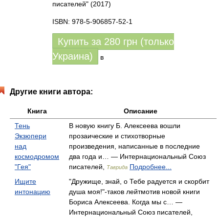
писателей"
(2017)
ISBN: 978-5-906857-52-1
Купить за
280
грн (только
Украина)
в
Другие книги автора:
Книга
Описание
Тень
В новую книгу Б. Алексеева вошли
Экзюпери
прозаические и стихотворные
над
произведения, написанные в последние
космодромом
два года и… — Интернациональный Союз
"Гея"
писателей,
Подробнее...
Таврида
Ищите
"Дружище, знай, о Тебе радуется и скорбит
интонацию
душа моя!"-таков лейтмотив новой книги
Бориса Алексеева. Когда мы с… —
Интернациональный Союз писателей,