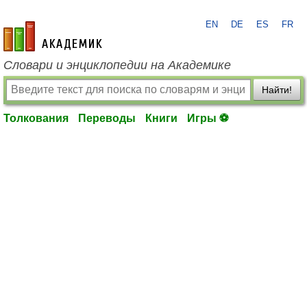
EN
DE
ES
FR
academic.ru
Словари и энциклопедии на Академике
Найти!
Толкования
Переводы
Книги
Игры ⚽