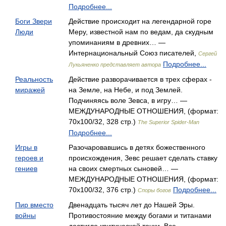
Подробнее...
Боги Звери
Действие происходит на легендарной горе
Люди
Меру, известной нам по ведам, да скудным
упоминаниям в древних… —
Интернациональный Союз писателей,
Сергей
Подробнее...
Лукьяненко представляет автора
Реальность
Действие разворачивается в трех сферах -
миражей
на Земле, на Небе, и под Землей.
Подчиняясь воле Зевса, в игру… —
МЕЖДУНАРОДНЫЕ ОТНОШЕНИЯ, (формат:
70x100/32, 328 стр.)
The Superior Spider-Man
Подробнее...
Игры в
Разочаровавшись в детях божественного
героев и
происхождения, Зевс решает сделать ставку
гениев
на своих смертных сыновей… —
МЕЖДУНАРОДНЫЕ ОТНОШЕНИЯ, (формат:
70x100/32, 376 стр.)
Подробнее...
Споры богов
Пир вместо
Двенадцать тысяч лет до Нашей Эры.
войны
Противостояние между богами и титанами