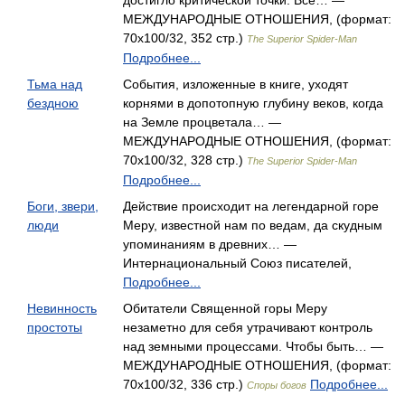
достигло критической точки. Все… —
МЕЖДУНАРОДНЫЕ ОТНОШЕНИЯ, (формат:
70x100/32, 352 стр.)
The Superior Spider-Man
Подробнее...
Тьма над
События, изложенные в книге, уходят
бездною
корнями в допотопную глубину веков, когда
на Земле процветала… —
МЕЖДУНАРОДНЫЕ ОТНОШЕНИЯ, (формат:
70x100/32, 328 стр.)
The Superior Spider-Man
Подробнее...
Боги, звери,
Действие происходит на легендарной горе
люди
Меру, известной нам по ведам, да скудным
упоминаниям в древних… —
Интернациональный Союз писателей,
Подробнее...
Невинность
Обитатели Священной горы Меру
простоты
незаметно для себя утрачивают контроль
над земными процессами. Чтобы быть… —
МЕЖДУНАРОДНЫЕ ОТНОШЕНИЯ, (формат:
70x100/32, 336 стр.)
Подробнее...
Споры богов