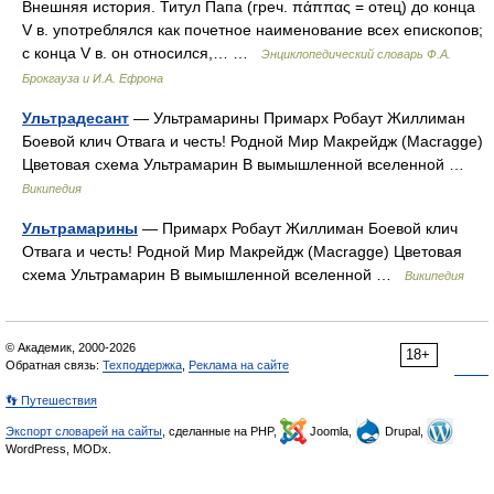
Внешняя история. Титул Папа (греч. πάππας = отец) до конца
V в. употреблялся как почетное наименование всех епископов;
с конца V в. он относился,… …
Энциклопедический словарь Ф.А.
Брокгауза и И.А. Ефрона
Ультрадесант
— Ультрамарины Примарх Робаут Жиллиман
Боевой клич Отвага и честь! Родной Мир Макрейдж (Macragge)
Цветовая схема Ультрамарин В вымышленной вселенной …
Википедия
Ультрамарины
— Примарх Робаут Жиллиман Боевой клич
Отвага и честь! Родной Мир Макрейдж (Macragge) Цветовая
схема Ультрамарин В вымышленной вселенной …
Википедия
© Академик, 2000-2026
18+
Обратная связь:
Техподдержка
,
Реклама на сайте
👣 Путешествия
Экспорт словарей на сайты
, сделанные на PHP,
Joomla,
Drupal,
WordPress, MODx.