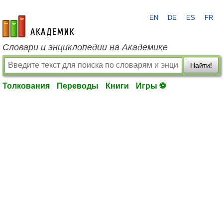
EN
DE
ES
FR
academic.ru
Словари и энциклопедии на Академике
Найти!
Толкования
Переводы
Книги
Игры ⚽