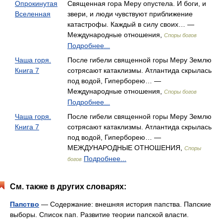
Опрокинутая
Священная гора Меру опустела. И боги, и
Вселенная
звери, и люди чувствуют приближение
катастрофы. Каждый в силу своих… —
Международные отношения,
Споры богов
Подробнее...
Чаша горя.
После гибели священной горы Меру Землю
Книга 7
сотрясают катаклизмы. Атлантида скрылась
под водой, Гиперборею… —
Международные отношения,
Споры богов
Подробнее...
Чаша горя.
После гибели священной горы Меру Землю
Книга 7
сотрясают катаклизмы. Атлантида скрылась
под водой, Гиперборею… —
МЕЖДУНАРОДНЫЕ ОТНОШЕНИЯ,
Споры
Подробнее...
богов
См. также в других словарях:
Папство
— Содержание: внешняя история папства. Папские
выборы. Список пап. Развитие теории папской власти.