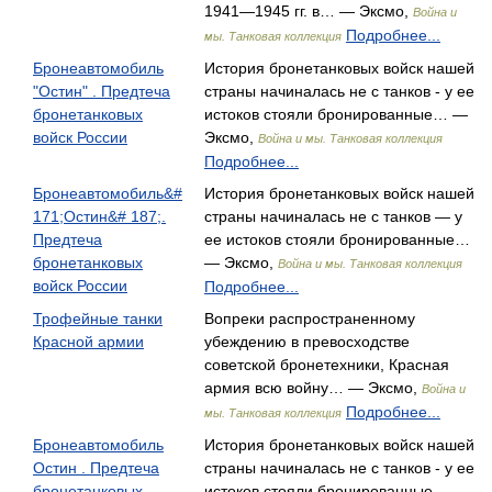
1941—1945 гг. в… — Эксмо,
Война и
Подробнее...
мы. Танковая коллекция
Бронеавтомобиль
История бронетанковых войск нашей
"Остин" . Предтеча
страны начиналась не с танков - у ее
бронетанковых
истоков стояли бронированные… —
войск России
Эксмо,
Война и мы. Танковая коллекция
Подробнее...
Бронеавтомобиль&#
История бронетанковых войск нашей
171;Остин&# 187;.
страны начиналась не с танков — у
Предтеча
ее истоков стояли бронированные…
бронетанковых
— Эксмо,
Война и мы. Танковая коллекция
войск России
Подробнее...
Трофейные танки
Вопреки распространенному
Красной армии
убеждению в превосходстве
советской бронетехники, Красная
армия всю войну… — Эксмо,
Война и
Подробнее...
мы. Танковая коллекция
Бронеавтомобиль
История бронетанковых войск нашей
Остин . Предтеча
страны начиналась не с танков - у ее
бронетанковых
истоков стояли бронированные… —