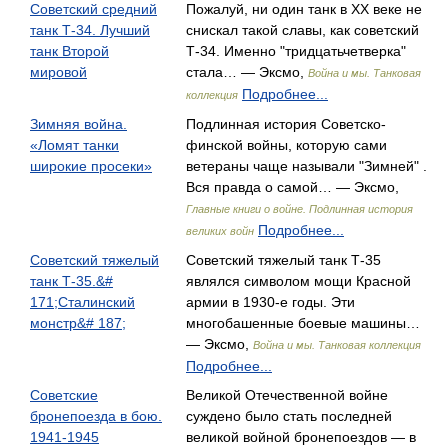
Советский средний
Пожалуй, ни один танк в XX веке не
танк Т-34. Лучший
снискал такой славы, как советский
танк Второй
Т-34. Именно "тридцатьчетверка"
мировой
стала… — Эксмо,
Война и мы. Танковая
Подробнее...
коллекция
Зимняя война.
Подлинная история Советско-
«Ломят танки
финской войны, которую сами
широкие просеки»
ветераны чаще называли "Зимней" .
Вся правда о самой… — Эксмо,
Главные книги о войне. Подлинная история
Подробнее...
великих войн
Советский тяжелый
Советский тяжелый танк Т-35
танк Т-35.&#
являлся символом мощи Красной
171;Сталинский
армии в 1930-е годы. Эти
монстр&# 187;
многобашенные боевые машины…
— Эксмо,
Война и мы. Танковая коллекция
Подробнее...
Советские
Великой Отечественной войне
бронепоезда в бою.
суждено было стать последней
1941-1945
великой войной бронепоездов — в