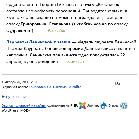
ордена Святого Георгия IV класса на букву «К» Список
составлен по алфавиту персоналий. Приводятся фамилия,
имя, отчество; звание на момент награждения; номер по
списку Григоровича Степанова (в скобках номер по списку
Судравского);… …
Википедия
Лауреаты Ленинской премии
— Медаль лауреата Ленинской
Премии Лауреаты Ленинской премии Данный список является
неполным. Ленинская премия ежегодно присуждалась 22
апреля, в день рождения …
Википедия
© Академик, 2000-2026
18+
Обратная связь:
Техподдержка
,
Реклама на сайте
👣 Путешествия
Экспорт словарей на сайты
, сделанные на PHP,
Joomla,
Drupal,
WordPress, MODx.