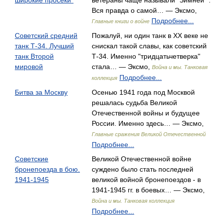
широкие просеки"
ветераны чаще называли "Зимней" .
Вся правда о самой… — Эксмо,
Подробнее...
Главные книги о войне
Советский средний
Пожалуй, ни один танк в XX веке не
танк Т-34. Лучший
снискал такой славы, как советский
танк Второй
Т-34. Именно "тридцатьчетверка"
мировой
стала… — Эксмо,
Война и мы. Танковая
Подробнее...
коллекция
Битва за Москву
Осенью 1941 года под Москвой
решалась судьба Великой
Отечественной войны и будущее
России. Именно здесь… — Эксмо,
Главные сражения Великой Отечественной
Подробнее...
Советские
Великой Отечественной войне
бронепоезда в бою.
суждено было стать последней
1941-1945
великой войной бронепоездов - в
1941-1945 гг. в боевых… — Эксмо,
Война и мы. Танковая коллекция
Подробнее...