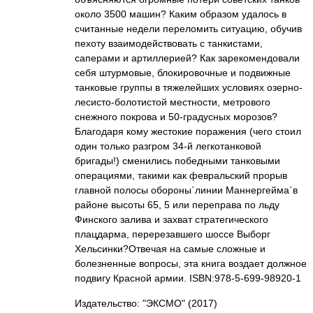
около 3500 машин? Каким образом удалось в
считанные недели переломить ситуацию, обучив
пехоту взаимодействовать с танкистами,
саперами и артиллерией? Как зарекомендовали
себя штурмовые, блокировочные и подвижные
танковые группы в тяжелейших условиях озерно-
лесисто-болотистой местности, метрового
снежного покрова и 50-градусных морозов?
Благодаря кому жестокие поражения (чего стоил
один только разгром 34-й легкотанковой
бригады!) сменились победными танковыми
операциями, такими как февральский прорыв
главной полосы обороны`линии Маннергейма`в
районе высоты 65, 5 или переправа по льду
Финского залива и захват стратегического
плацдарма, перерезавшего шоссе Выборг
Хельсинки?Отвечая на самые сложные и
болезненные вопросы, эта книга воздает должное
подвигу Красной армии. ISBN:978-5-699-98920-1
Издательство: "ЭКСМО"
(2017)