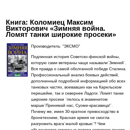
Книга:
Коломиец Максим
Викторович «Зимняя война.
Ломят танки широкие просеки»
Производитель: "ЭКСМО"
Подлинная история Советско-финской войны,
которую сами ветераны чаще называли`Зимней`.
Вся правда о самой оболганной победе Сталина.
Профессиональный анализ боевых действий,
дополненный подробной информацией обо всех
танковых частях, воевавших как на Карельском
перешейке, так и севернее Ладоги.`Ломят танки
широкие просеки `пелось в знаменитом
марше`Принимай нас, Суоми-красавица!`.
Почему же, имея 30-кратное превосходство в
бронетехнике, Красная армия не смогла
разгромить врага`малой кровью`? Чем
объясняются огромные потери советских танков