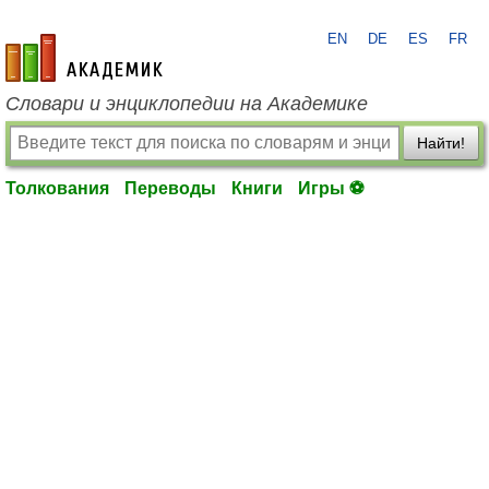
EN
DE
ES
FR
academic.ru
Словари и энциклопедии на Академике
Найти!
Толкования
Переводы
Книги
Игры ⚽