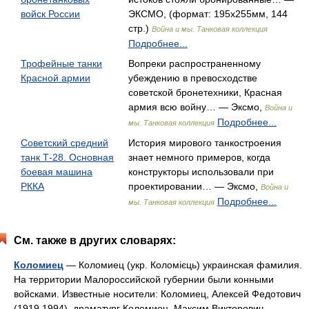
войск России
ЭКСМО, (формат: 195x255мм, 144
стр.)
Война и мы. Танковая коллекция
Подробнее...
Трофейные танки
Вопреки распространенному
Красной армии
убеждению в превосходстве
советской бронетехники, Красная
армия всю войну… — Эксмо,
Война и
Подробнее...
мы. Танковая коллекция
Советский средний
История мирового танкостроения
танк Т-28. Основная
знает немного примеров, когда
боевая машина
конструкторы использовали при
РККА
проектировании… — Эксмо,
Война и
Подробнее...
мы. Танковая коллекция
См. также в других словарях:
Коломиец
— Коломиец (укр. Коломієць) украинская фамилия.
На территории Малороссийской губернии были конными
войсками. Известные носители: Коломиец, Алексей Федотович
(1919 1994) драматург Коломиец, Максим Викторович