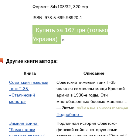
Формат: 84x108/32, 320 стр.
ISBN: 978-5-699-98920-1
Купить за
167
грн (только
Украина)
в
Другие книги автора:
Книга
Описание
Советский тяжелый
Советский тяжелый танк Т-35
танк Т-35.
являлся символом мощи Красной
«Сталинский
армии в 1930-е годы. Эти
монстр»
многобашенные боевые машины…
— Эксмо,
Война и мы. Танковая коллекция
Подробнее...
Зимняя война.
Подлинная история Советско-
"Ломят танки
финской войны, которую сами