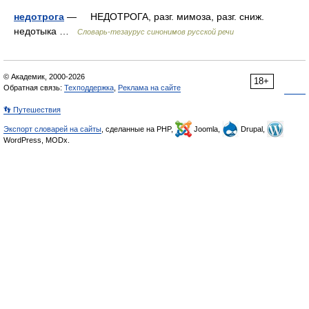
недотрога
— НЕДОТРОГА, разг. мимоза, разг. сниж.
недотыка …
Словарь-тезаурус синонимов русской речи
© Академик, 2000-2026
18+
Обратная связь:
Техподдержка
,
Реклама на сайте
👣 Путешествия
Экспорт словарей на сайты
, сделанные на PHP,
Joomla,
Drupal,
WordPress, MODx.