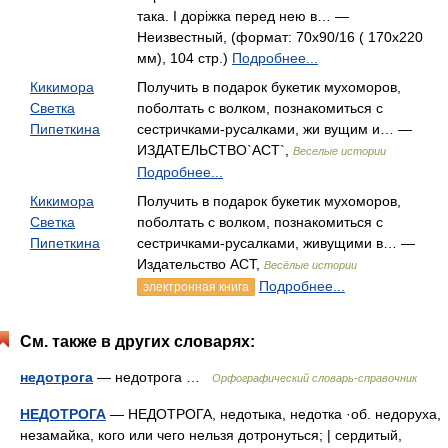
така. І доріжка перед нею в… —
Неизвестный, (формат: 70х90/16 ( 170х220
мм), 104 стр.)
Подробнее...
Кикимора
Получить в подарок букетик мухоморов,
Светка
поболтать с волком, познакомиться с
Пипеткина
сестричками-русалками, жи вущим и… —
ИЗДАТЕЛЬСТВО`АСТ`,
Веселые истории
Подробнее...
Кикимора
Получить в подарок букетик мухоморов,
Светка
поболтать с волком, познакомиться с
Пипеткина
сестричками-русалками, живущими в… —
Издательство АСТ,
Весёлые истории
Подробнее...
электронная книга
См. также в других словарях:
недотрога
— недотрога …
Орфографический словарь-справочник
НЕДОТРОГА
— НЕДОТРОГА, недотыка, недотка ·об. недоруха,
незамайка, кого или чего нельзя дотронуться; | сердитый,