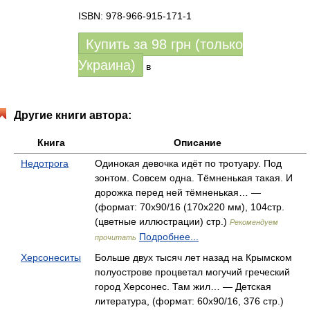
ISBN: 978-966-915-171-1
Купить за
98
грн (только
Украина)
в
Другие книги автора:
Книга
Описание
Недотрога
Одинокая девочка идёт по тротуару. Под
зонтом. Совсем одна. Тёмненькая такая. И
дорожка перед ней тёмненькая… —
(формат: 70х90/16 (170х220 мм), 104стр.
(цветные иллюстрации) стр.)
Рекомендуем
Подробнее...
прочитать
Херсонеситы
Больше двух тысяч лет назад на Крымском
полуострове процветал могучий греческий
город Херсонес. Там жил… — Детская
литература, (формат: 60x90/16, 376 стр.)