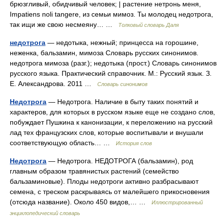
брюзгливый, обидчивый человек; | растение нетронь меня,
Impatiens noli tangere, из семьи мимоз. Ты молодец недотрога,
так ищи же свою несмеяну… …
Толковый словарь Даля
недотрога
— недотыка, нежный; принцесса на горошине,
неженка, бальзамин, мимоза Словарь русских синонимов.
недотрога мимоза (разг.); недотыка (прост.) Словарь синонимов
русского языка. Практический справочник. М.: Русский язык. З.
Е. Александрова. 2011 …
Словарь синонимов
Недотрога
— Недотрога. Наличие в быту таких понятий и
характеров, для которых в русском языке еще не создано слов,
побуждает Пушкина к канонизации, к переложению на русский
лад тех французских слов, которые воспитывали и внушали
соответствующую область… …
История слов
Недотрога
— Недотрога. НЕДОТРОГА (бальзамин), род
главным образом травянистых растений (семейство
бальзаминовые). Плоды недотроги активно разбрасывают
семена, с треском раскрываясь от малейшего прикосновения
(отсюда название). Около 450 видов,… …
Иллюстрированный
энциклопедический словарь