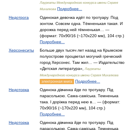
Лауреаты Международного конкурса имени Сергея
Подробнее...
Михалкова
Недотрога
Одинокая девочка идёт по тротуару. Под
зонтом. Совсем одна. Тёмненькая такая. И
дорожка перед ней тёмненькая… —
(формат: 70х90/16 (~170х220 мм), 104 стр.)
Подробнее...
Херсонеситы
Больше двух тысяч лет назад на Крымском
полуострове процветал могучий греческий
город Херсонес. Там жил… — Издательство
«Детская литература»,
Лауреаты
Международного конкурса имени Сергея Михалкова
Подробнее...
электронная книга
Недоторка
Одинока дівчинка йде по тротуару. Під
парасолькою. Сама-саміська. Темненька
така. І доріжка перед нею в… — (формат:
70х90/16 (~170х220 мм), 104 стр.)
Подробнее...
Недоторка
Одинока дівчинка йде по тротуару. Під
парасолькою. Сама-саміська. Темненька