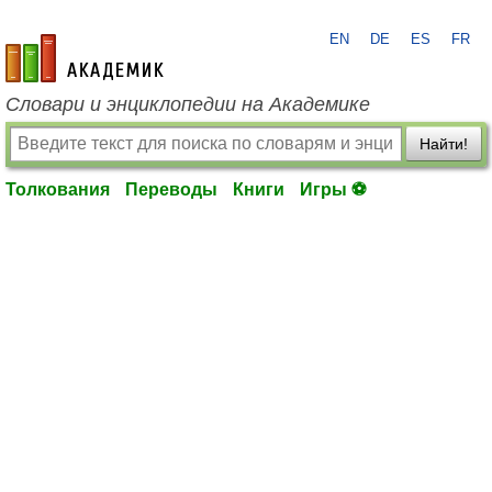
EN
DE
ES
FR
academic.ru
Словари и энциклопедии на Академике
Найти!
Толкования
Переводы
Книги
Игры ⚽