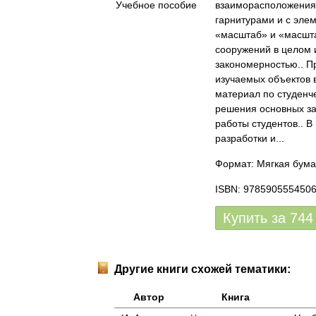
взаиморасположения 
гарнитурами и с элем
«масштаб» и «масшта
сооружений в целом 
закономерностью.. П
изучаемых объектов 
материал по студен
решения основных за
работы студентов.. 
разработки и...
Формат: Мягкая бума
ISBN: 978590555450
Купить за
744
Другие книги схожей тематики:
Автор
Книга