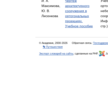
И. А.
Чертеж
Учеб
Максимова,
архитектурного
орто
Ю. В.
сооружения в
небо
Лисенкова
ортогональных
соо
проекциях.
Инфр
Учебное пособие
стр.
© Академик, 2000-2026
Обратная связь:
Техподдерж
👣 Путешествия
Экспорт словарей на сайты
, сделанные на PHP,
Jo