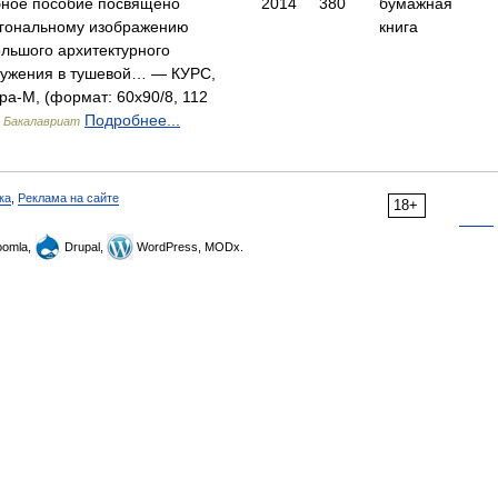
ное пособие посвящено
2014
380
бумажная
гональному изображению
книга
льшого архитектурного
ружения в тушевой… — КУРС,
а-М, (формат: 60x90/8, 112
)
Подробнее...
Бакалавриат
ка
,
Реклама на сайте
18+
omla,
Drupal,
WordPress, MODx.