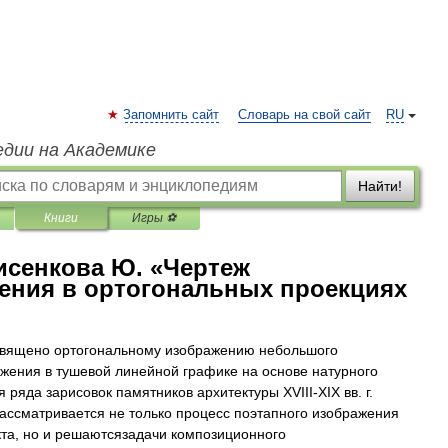
Запомнить сайт
Словарь на свой сайт
RU
едии на Академике
Найти!
Книги
Игры ⚽
исенкова Ю. «Чертеж
ения в ортогональных проекциях
священо ортогональному изображению небольшого
ужения в тушевой линейной графике на основе натурного
 ряда зарисовок памятников архитектуры XVIII-XIX вв. г.
рассматривается не только процесс поэтапного изображения
кта, но и решаютсязадачи композиционного