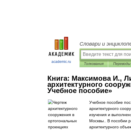
Словари и энциклоп
academic.ru
Толкования
Переводы
Книга:
Максимова И., Л
архитектурного сооруж
Учебное пособие»
Учебное пособие по
архитектурного соор
изучения и выполненя
Москвы.. В пособии 
архитектурного объе