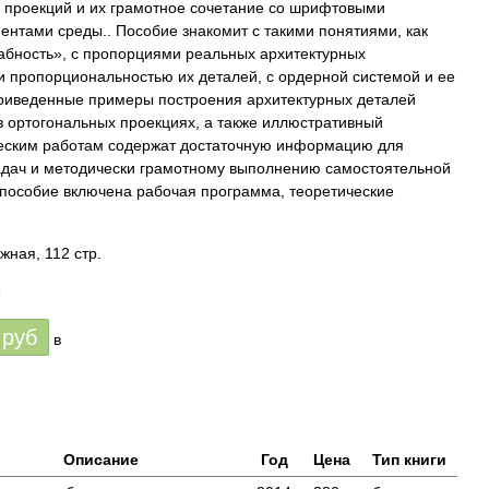
проекций и их грамотное сочетание со шрифтовыми
ентами среды.. Пособие знакомит с такими понятиями, как
бность», с пропорциями реальных архитектурных
и пропорциональностью их деталей, с ордерной системой и ее
риведенные примеры построения архитектурных деталей
в ортогональных проекциях, а также иллюстративный
ческим работам содержат достаточную информацию для
дач и методически грамотному выполнению самостоятельной
В пособие включена рабочая программа, теоретические
жная, 112 стр.
6
руб
в
Описание
Год
Цена
Тип книги