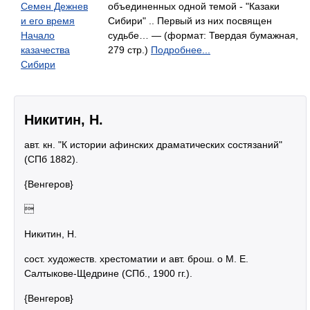
Семен Дежнев
объединенных одной темой - "Казаки
и его время
Сибири" .. Первый из них посвящен
Начало
судьбе… — (формат: Твердая бумажная,
казачества
279 стр.)
Подробнее...
Сибири
Никитин, Н.
авт. кн. "К истории афинских драматических состязаний"
(СПб 1882).
{Венгеров}

Никитин, Н.
сост. художеств. хрестоматии и авт. брош. о М. Е.
Салтыкове-Щедрине (СПб., 1900 гг.).
{Венгеров}