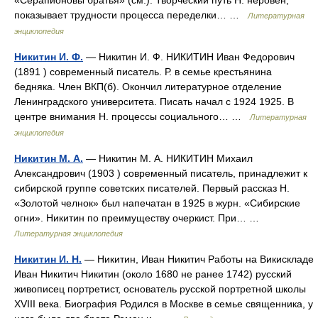
«Серапионовы братья» (см.). Творческий путь Н. неровен,
показывает трудности процесса переделки… …
Литературная
энциклопедия
Никитин И. Ф.
— Никитин И. Ф. НИКИТИН Иван Федорович
(1891 ) современный писатель. Р. в семье крестьянина
бедняка. Член ВКП(б). Окончил литературное отделение
Ленинградского университета. Писать начал с 1924 1925. В
центре внимания Н. процессы социального… …
Литературная
энциклопедия
Никитин М. А.
— Никитин М. А. НИКИТИН Михаил
Александрович (1903 ) современный писатель, принадлежит к
сибирской группе советских писателей. Первый рассказ Н.
«Золотой челнок» был напечатан в 1925 в журн. «Сибирские
огни». Никитин по преимуществу очеркист. При… …
Литературная энциклопедия
Никитин И. Н.
— Никитин, Иван Никитич Работы на Викискладе
Иван Никитич Никитин (около 1680 не ранее 1742) русский
живописец портретист, основатель русской портретной школы
XVIII века. Биография Родился в Москве в семье священника, у