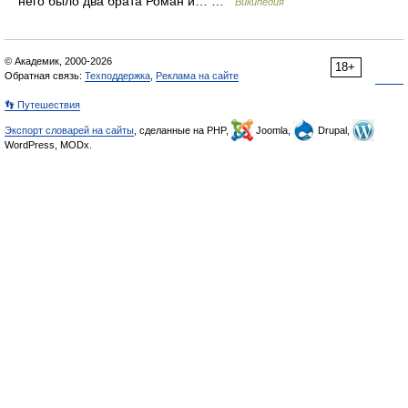
него было два брата Роман и… …
Википедия
© Академик, 2000-2026
18+
Обратная связь:
Техподдержка
,
Реклама на сайте
👣 Путешествия
Экспорт словарей на сайты
, сделанные на PHP,
Joomla,
Drupal,
WordPress, MODx.