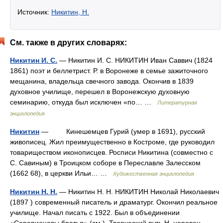
Источник:
Никитин, Н.
См. также в других словарях:
Никитин И. С.
— Никитин И. С. НИКИТИН Иван Саввич (1824
1861) поэт и беллетрист. Р. в Воронеже в семье зажиточного
мещанина, владельца свечного завода. Окончив в 1839
духовное училище, перешел в Воронежскую духовную
семинарию, откуда был исключен «по… …
Литературная
энциклопедия
Никитин
— Кинешемцев Гурий (умер в 1691), русский
живописец. Жил преимущественно в Костроме, где руководил
товариществом иконописцев. Росписи Никитина (совместно с
С. Савиным) в Троицком соборе в Переславле Залесском
(1662 68), в церкви Ильи… …
Художественная энциклопедия
Никитин Н. Н.
— Никитин Н. Н. НИКИТИН Николай Николаевич
(1897 ) современный писатель и драматург. Окончил реальное
училище. Начал писать с 1922. Был в объединении