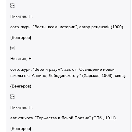

Никитин, Н.
сотр. журн. "Вестн. всем. истории", автор рецензий (1900).
{Венгеров}

Никитин, Н.
сотр. журн. "Вера и разум", авт. ст. "Освящение новой
школы в с. Аннине, Лебединского у." (Харьков, 1908), свящ.
{Венгеров}

Никитин, Н.
авт. стихотв. "Торжества в Ясной Поляне" (СПб., 1911).
{Венгеров}