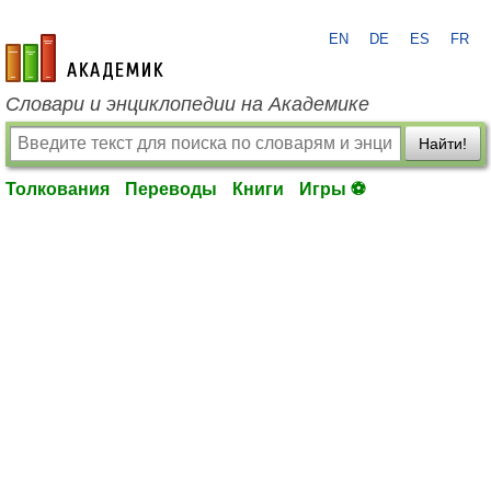
EN
DE
ES
FR
academic.ru
Словари и энциклопедии на Академике
Найти!
Толкования
Переводы
Книги
Игры ⚽