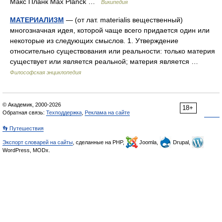
Макс Планк Max Planck …
Википедия
МАТЕРИАЛИЗМ
— (от лат. materialis вещественный)
многозначная идея, которой чаще всего придается один или
некоторые из следующих смыслов. 1. Утверждение
относительно существования или реальности: только материя
существует или является реальной; материя является …
Философская энциклопедия
© Академик, 2000-2026
18+
Обратная связь:
Техподдержка
,
Реклама на сайте
👣 Путешествия
Экспорт словарей на сайты
, сделанные на PHP,
Joomla,
Drupal,
WordPress, MODx.