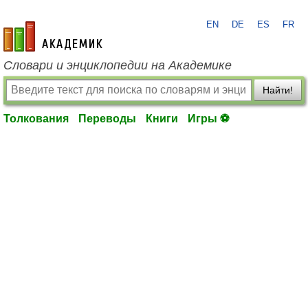
EN
DE
ES
FR
academic.ru
Словари и энциклопедии на Академике
Найти!
Толкования
Переводы
Книги
Игры ⚽