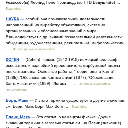
Режиссёр(ы) Леонид Гюне Производство НТВ Ведущий(е) …
Википедия
НАУКА
— особый вид познавательной деятельности,
направленный на выработку объективных, системно
организованных и обоснованных знаний о мире.
Взаимодействует с др. видами познавательной деятельности:
обыденным, художественным, религиозным, мифологическим
…
Философская энциклопедия
КОГЕН
— (Cohen) Герман (1842 1918) немецкий философ,
основатель и виднейший представитель марбургской школы
неокантианства. Основные работы: ‘Теория опыта Канта’
(1885), ‘Обоснование Кантом этики’ (1877), ‘Обоснование
Кантом эстетики’ (1889), ‘Логика… …
История Философии:
Энциклопедия
Борн, Макс
— У этого термина существуют и другие значения,
см. Борн. Макс Борн Max Born …
Википедия
Планк, Макс
— Эта статья о немецком физике. Другие
значения термина в заглавии статьи см. на Планк (значения).