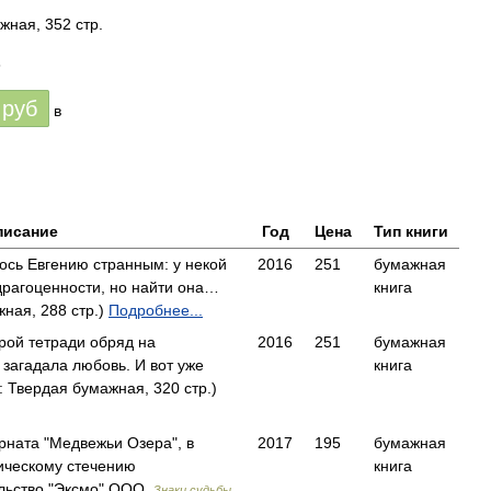
жная, 352 стр.
8
руб
в
писание
Год
Цена
Тип книги
ось Евгению странным: у некой
2016
251
бумажная
рагоценности, но найти она…
книга
ная, 288 стр.)
Подробнее...
рой тетради обряд на
2016
251
бумажная
загадала любовь. И вот уже
книга
Твердая бумажная, 320 стр.)
рната "Медвежьи Озера", в
2017
195
бумажная
гическому стечению
книга
льство "Эксмо" ООО,
Знаки судьбы.