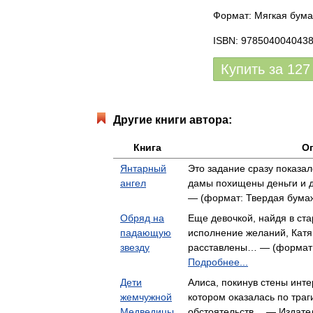
Формат: Мягкая бума
ISBN: 978504004043
Купить за
127
Другие книги автора:
Книга
О
Янтарный
Это задание сразу показал
ангел
дамы похищены деньги и д
— (формат: Твердая бумаж
Обряд на
Еще девочкой, найдя в ста
падающую
исполнение желаний, Катя 
звезду
расставлены… — (формат: 
Подробнее...
Дети
Алиса, покинув стены инте
жемчужной
котором оказалась по тра
Медведицы
обстоятельств… — Издате