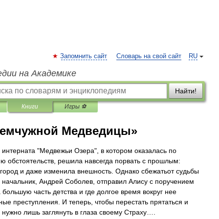
Запомнить сайт
Словарь на свой сайт
RU
едии на Академике
Найти!
Книги
Игры ⚽
жемчужной Медведицы»
 интерната "Медвежьи Озера", в котором оказалась по
ию обстоятельств, решила навсегда порвать с прошлым:
 город и даже изменила внешность. Однако сбежатьот судьбы
й начальник, Андрей Соболев, отправил Алису с поручением
а большую часть детства и где долгое время вокруг нее
ые преступления. И теперь, чтобы перестать прятаться и
й нужно лишь заглянуть в глаза своему Страху….