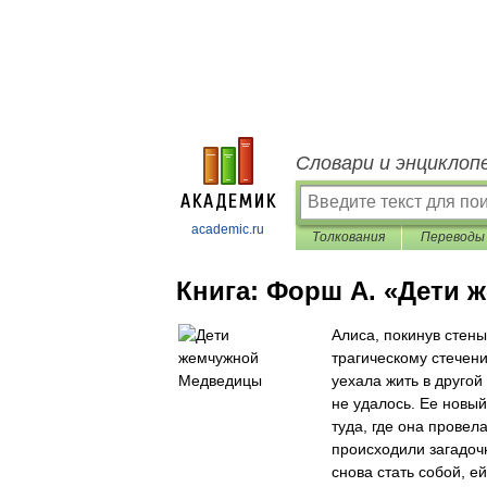
Словари и энциклоп
academic.ru
Толкования
Переводы
Книга:
Форш А. «Дети 
Алиса, покинув стены
трагическому стечен
уехала жить в другой
не удалось. Ее новы
туда, где она провел
происходили загадочн
снова стать собой, е