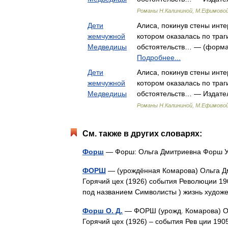
Романы Н.Калининой, М.Ефимовой
Дети
Алиса, покинув стены инте
жемчужной
котором оказалась по тра
Медведицы
обстоятельств… — (формат
Подробнее...
Дети
Алиса, покинув стены инте
жемчужной
котором оказалась по тра
Медведицы
обстоятельств… — Издате
Романы Н.Калининой, М.Ефимовой
См. также в других словарях:
Форш
— Форш: Ольга Дмитриевна Форш У
ФОРШ
— (урождённая Комарова) Ольга Дм
Горячий цех (1926) события Революции 19
под названием Символисты ) жизнь худо
Форш О. Д.
— ФОРШ (урожд. Комарова) Оль
Горячий цех (1926) – события Рев ции 190