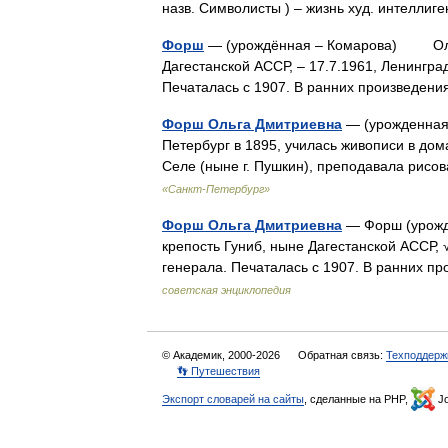
назв. Символисты ) – жизнь худ. интелл
Форш
— (урождённая – Комарова) Ольга 
Дагестанской АССР, – 17.7.1961, Ленинград
Печаталась с 1907. В ранних произведе
Форш Ольга Дмитриевна
— (урожденная 
Петербург в 1895, училась живописи в до
Селе (ныне г. Пушкин), преподавала рисо
«Санкт-Петербург»
Форш Ольга Дмитриевна
— Форш (урождё
крепость Гуниб, ныне Дагестанской АССР, √
генерала. Печаталась с 1907. В ранних 
советская энциклопедия
© Академик, 2000-2026
Обратная связь:
Техподдерж
👣 Путешествия
Экспорт словарей на сайты
, сделанные на PHP,
Jo