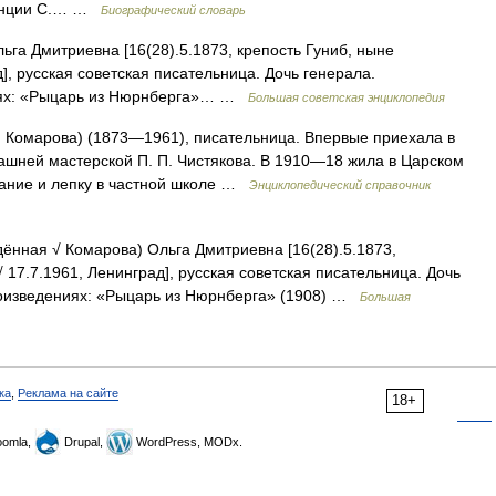
игенции С.… …
Биографический словарь
Дмитриевна [16(28).5.1873, крепость Гуниб, ныне
], русская советская писательница. Дочь генерала.
ниях: «Рыцарь из Нюрнберга»… …
Большая советская энциклопедия
Комарова) (1873—1961), писательница. Впервые приехала в
машней мастерской П. П. Чистякова. В 1910—18 жила в Царском
вание и лепку в частной школе …
Энциклопедический справочник
нная √ Комарова) Ольга Дмитриевна [16(28).5.1873,
 17.7.1961, Ленинград], русская советская писательница. Дочь
произведениях: «Рыцарь из Нюрнберга» (1908) …
Большая
ка
,
Реклама на сайте
18+
omla,
Drupal,
WordPress, MODx.