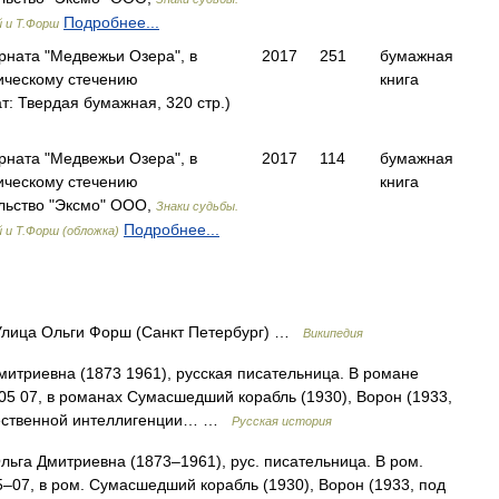
Подробнее...
 и Т.Форш
рната "Медвежьи Озера", в
2017
251
бумажная
гическому стечению
книга
: Твердая бумажная, 320 стр.)
рната "Медвежьи Озера", в
2017
114
бумажная
гическому стечению
книга
льство "Эксмо" ООО,
Знаки судьбы.
Подробнее...
 и Т.Форш (обложка)
лица Ольги Форш (Санкт Петербург) …
Википедия
итриевна (1873 1961), русская писательница. В романе
05 07, в романах Сумасшедший корабль (1930), Ворон (1933,
жественной интеллигенции… …
Русская история
га Дмитриевна (1873–1961), рус. писательница. В ром.
5–07, в ром. Сумасшедший корабль (1930), Ворон (1933, под