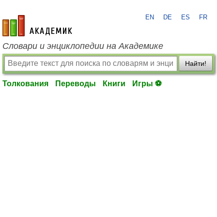
EN
DE
ES
FR
academic.ru
Словари и энциклопедии на Академике
Найти!
Толкования
Переводы
Книги
Игры ⚽