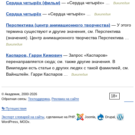
Сердца четырёх (фильм)
— «Сердца четырёх» …
Википедия
Сердца четырёх
— «Сердца четырёх» …
Википедия
Перспектива (центр анимационного творчества)
— У этого
термина существуют и другие значения, см. Перспектива
(значения). Центр анимационного творчества Перспектива …
Википедия
Каспаров, Гарри Кимович
— Запрос «Каспаров»
перенаправляется сюда; см. также другие значения. В
Википедии есть статьи о других людях с такой фамилией, см.
Вайнштейн. Гарри Каспаров …
Википедия
© Академик, 2000-2026
18+
Обратная связь:
Техподдержка
,
Реклама на сайте
👣 Путешествия
Экспорт словарей на сайты
, сделанные на PHP,
Joomla,
Drupal,
WordPress, MODx.