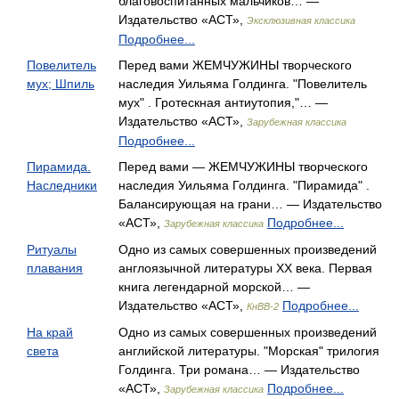
благовоспитанных мальчиков… —
Издательство «АСТ»,
Эксклюзивная классика
Подробнее...
Повелитель
Перед вами ЖЕМЧУЖИНЫ творческого
мух; Шпиль
наследия Уильяма Голдинга. "Повелитель
мух" . Гротескная антиутопия,"… —
Издательство «АСТ»,
Зарубежная классика
Подробнее...
Пирамида.
Перед вами — ЖЕМЧУЖИНЫ творческого
Наследники
наследия Уильяма Голдинга. "Пирамида" .
Балансирующая на грани… — Издательство
«АСТ»,
Подробнее...
Зарубежная классика
Ритуалы
Одно из самых совершенных произведений
плавания
англоязычной литературы ХХ века. Первая
книга легендарной морской… —
Издательство «АСТ»,
Подробнее...
КнВВ-2
На край
Одно из самых совершенных произведений
света
английской литературы. "Морская" трилогия
Голдинга. Три романа… — Издательство
«АСТ»,
Подробнее...
Зарубежная классика