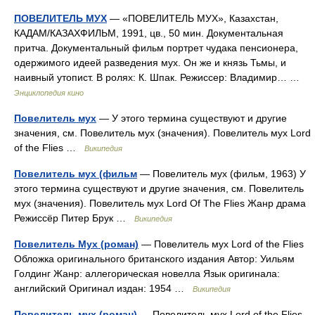
ПОВЕЛИТЕЛЬ МУХ
— «ПОВЕЛИТЕЛЬ МУХ», Казахстан,
КАДАМ/КАЗАХФИЛЬМ, 1991, цв., 50 мин. Документальная
притча. Документальный фильм портрет чудака пенсионера,
одержимого идеей разведения мух. Он же и князь Тьмы, и
наивный утопист. В ролях: К. Шпак. Режиссер: Владимир… …
Энциклопедия кино
Повелитель мух
— У этого термина существуют и другие
значения, см. Повелитель мух (значения). Повелитель мух Lord
of the Flies …
Википедия
Повелитель мух (фильм
— Повелитель мух (фильм, 1963) У
этого термина существуют и другие значения, см. Повелитель
мух (значения). Повелитель мух Lord Of The Flies Жанр драма
Режиссёр Питер Брук …
Википедия
Повелитель Мух (роман)
— Повелитель мух Lord of the Flies
Обложка оригинального британского издания Автор: Уильям
Голдинг Жанр: аллегорическая новелла Язык оригинала:
английский Оригинал издан: 1954 …
Википедия
Повелитель мух (роман)
— Повелитель мух Lord of the Flies