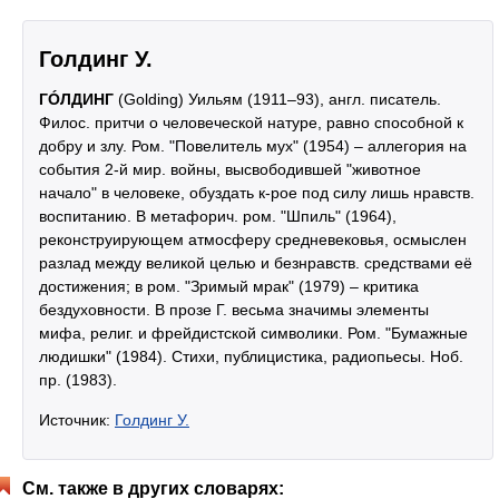
Голдинг У.
ГÓЛДИНГ
(Golding) Уильям (1911–93), англ. писатель.
Филос. притчи о человеческой натуре, равно способной к
добру и злу. Ром. "Повелитель мух" (1954) – аллегория на
события 2-й мир. войны, высвободившей "животное
начало" в человеке, обуздать к-рое под силу лишь нравств.
воспитанию. В метафорич. ром. "Шпиль" (1964),
реконструирующем атмосферу средневековья, осмыслен
разлад между великой целью и безнравств. средствами её
достижения; в ром. "Зримый мрак" (1979) – критика
бездуховности. В прозе Г. весьма значимы элементы
мифа, религ. и фрейдистской символики. Ром. "Бумажные
людишки" (1984). Стихи, публицистика, радиопьесы. Ноб.
пр. (1983).
Источник:
Голдинг У.
См. также в других словарях: