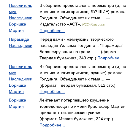
Повелитель
В сборнике представлены первые три (и, по
мух;
мнению многих критиков, ЛУЧШИЕ) романа
Наследники;
Голдинга. Объединяет их тема… —
Воришка
Издательство «АСТ»,
NEO-Классика
Мартин
Подробнее...
Пирамида
Перед вами - жемчужины творческого
Наследники
наследия Уильяма Голдинга. . "Пирамида" .
Балансирующая на грани… — (формат:
Твердая бумажная, 349 стр.)
Подробнее...
Повелитель
В сборнике представлены первые три (и, по
мух
мнению многих критиков, лучшие) романа
Наследники
Голдинга. Объединяет их тема… —
Воришка
(формат: Твердая бумажная, 512 стр.)
Мартин
Подробнее...
Воришка
Лейтенант потерпевшего крушение
Мартин
торпедоносца по имени Кристофер Мартин
прилагает титанические усилия… —
(формат: Мягкая бумажная, 224 стр.)
Подробнее...