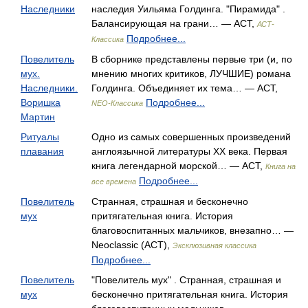
Наследники
наследия Уильяма Голдинга. "Пирамида" .
Балансирующая на грани… — АСТ,
АСТ-
Подробнее...
Классика
Повелитель
В сборнике представлены первые три (и, по
мух.
мнению многих критиков, ЛУЧШИЕ) романа
Наследники.
Голдинга. Объединяет их тема… — АСТ,
Воришка
Подробнее...
NEO-Классика
Мартин
Ритуалы
Одно из самых совершенных произведений
плавания
англоязычной литературы ХХ века. Первая
книга легендарной морской… — АСТ,
Книга на
Подробнее...
все времена
Повелитель
Странная, страшная и бесконечно
мух
притягательная книга. История
благовоспитанных мальчиков, внезапно… —
Neoclassic (АСТ),
Эксклюзивная классика
Подробнее...
Повелитель
"Повелитель мух" . Странная, страшная и
мух
бесконечно притягательная книга. История