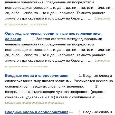
членами предложения, соединенными посредством
повторяющихся союзов и… и, да… да, ни… ни, или… или, ли…
ли, либо… либо, то… то и др., например: Темнота раннего
зимнего утра скрывала и площадку на берегу,… …
Справочник
по правописанию и стилистике
Однородные члены, соединенные повторяющимися
союзами
— 1. Запятая ставится между однородными
членами предложения, соединенными посредством
повторяющихся союзов и… и, да… да, ни… ни, или… или, ли…
ли, либо… либо, то… то и др., например: Темнота раннего
зимнего утра скрывала и площадку на берегу,… …
Справочник
по правописанию и стилистике
Вводные слова и словосочетания
— 1. Вводные слова и
словосочетания выделяются запятыми. Различается несколько
основных групп вводных слов по их значению: 1)
вводные слова, выражающие чувства говорящего (радость,
сожаление, удивление и т. п.) в связи с сообщением:… …
Справочник по правописанию и стилистике
Вводные слова и словосочетания
— 1. Вводные слова и