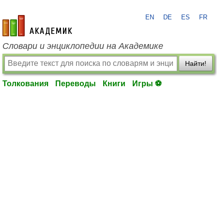
EN
DE
ES
FR
academic.ru
Словари и энциклопедии на Академике
Найти!
Толкования
Переводы
Книги
Игры ⚽