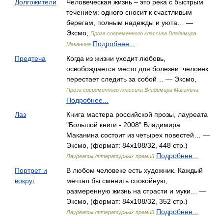
Долгожители
Человеческая жизнь – это река с быстрым
течением: одного сносит к счастливым
берегам, полным надежды и уюта… —
Эксмо,
Проза современного классика Владимира
Подробнее...
Маканина
Предтеча
Когда из жизни уходит любовь,
освобождается место для болезни: человек
перестает следить за собой… — Эксмо,
Проза современного классика Владимира Маканина
Подробнее...
Лаз
Книга мастера российской прозы, лауреата
"Большой книги - 2008" Владимира
Маканина состоит из четырех повестей… —
Эксмо, (формат: 84x108/32, 448 стр.)
Подробнее...
Лауреаты литературных премий
Портрет и
В любом человеке есть художник. Каждый
вокруг
мечтал бы сменить спокойную,
размеренную жизнь на страсти и муки… —
Эксмо, (формат: 84x108/32, 352 стр.)
Подробнее...
Лауреаты литературных премий