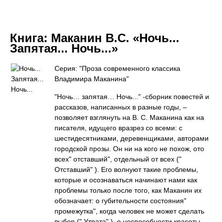
Книга:
Маканин В.С. «Ночь...
Запятая... Ночь...»
Серия: "Проза современного классика
Владимира Маканина"
"Ночь… запятая… Ночь..." -сборник повестей и
рассказов, написанных в разные годы, –
позволяет взглянуть на В. С. Маканина как на
писателя, идущего вразрез со всеми: с
шестидесятниками, деревенщиками, авторами
городской прозы. Он ни на кого не похож, ото
всех" отставший", отдельный от всех ("
Отставший" ). Его волнуют такие проблемы,
которые и осознаваться начинают нами как
проблемы только после того, как Маканин их
обозначает: о губительности состояния"
промежутка", когда человек не может сделать
выбор (" Утрата" ), о неспособности красоты