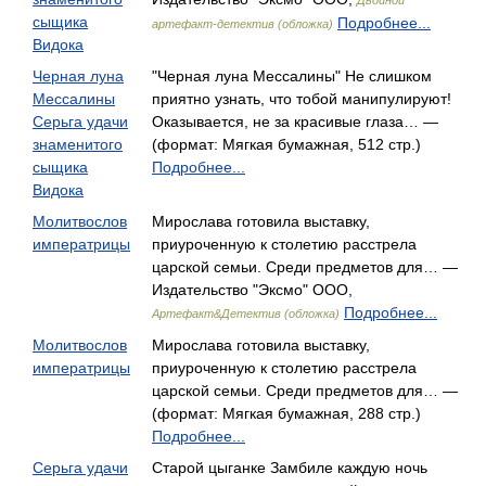
Двойной
сыщика
Подробнее...
артефакт-детектив (обложка)
Видока
Черная луна
"Черная луна Мессалины" Не слишком
Мессалины
приятно узнать, что тобой манипулируют!
Серьга удачи
Оказывается, не за красивые глаза… —
знаменитого
(формат: Мягкая бумажная, 512 стр.)
сыщика
Подробнее...
Видока
Молитвослов
Мирослава готовила выставку,
императрицы
приуроченную к столетию расстрела
царской семьи. Среди предметов для… —
Издательство "Эксмо" ООО,
Подробнее...
Артефакт&Детектив (обложка)
Молитвослов
Мирослава готовила выставку,
императрицы
приуроченную к столетию расстрела
царской семьи. Среди предметов для… —
(формат: Мягкая бумажная, 288 стр.)
Подробнее...
Серьга удачи
Старой цыганке Замбиле каждую ночь