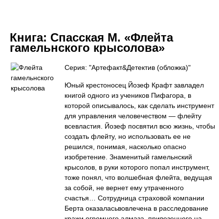
Книга:
Спасская М. «Флейта
гамельнского крысолова»
Серия: "Артефакт&Детектив (обложка)"
Юный крестоносец Йозеф Крафт завладел
книгой одного из учеников Пифагора, в
которой описывалось, как сделать инструмент
для управления человечеством — флейту
всевластия. Йозеф посвятил всю жизнь, чтобы
создать флейту, но использовать ее не
решился, понимая, насколько опасно
изобретение. Знаменитый гамельнский
крысолов, в руки которого попал инструмент,
тоже понял, что волшебная флейта, ведущая
за собой, не вернет ему утраченного
счастья… Сотрудница страховой компании
Берта оказаласьвовлечена в расследование
кражи огромного алмаза, привезенного на