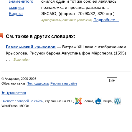
знаменитого
снился один и тот же сон: ей являлась
сыщика
незнакомка и просила разыскать… —
Видока
ЭКСМО, (формат: 70x90/32, 320 стр.)
Подробнее...
Артефакт&Детектив (обложка)
См. также в других словарях:
Гамельнский крысолов
— Витраж XIII века с изображением
Крысолова. Рисунок барона Августина фон Мёрсперга (1595)
…
Википедия
© Академик, 2000-2026
18+
Обратная связь:
Техподдержка
,
Реклама на сайте
👣 Путешествия
Экспорт словарей на сайты
, сделанные на PHP,
Joomla,
Drupal,
WordPress, MODx.