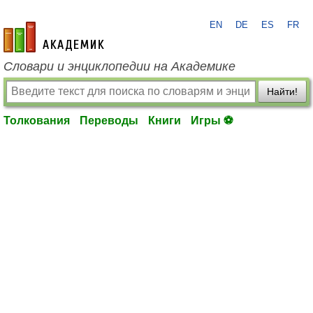
EN
DE
ES
FR
academic.ru
Словари и энциклопедии на Академике
Найти!
Толкования
Переводы
Книги
Игры ⚽