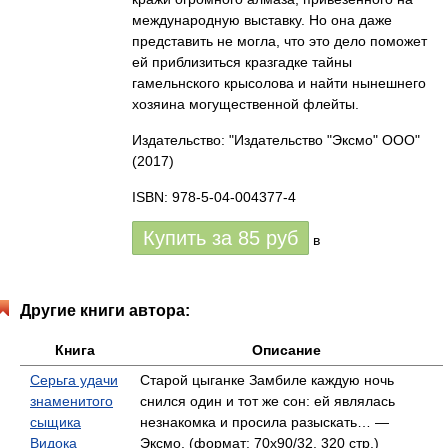
международную выставку. Но она даже
представить не могла, что это дело поможет
ей приблизиться кразгадке тайны
гамельнского крысолова и найти нынешнего
хозяина могущественной флейты.
Издательство: "Издательство "Эксмо" ООО"
(2017)
ISBN: 978-5-04-004377-4
Купить за
85
руб
в
Другие книги автора:
Книга
Описание
Серьга удачи
Старой цыганке Замбиле каждую ночь
знаменитого
снился один и тот же сон: ей являлась
сыщика
незнакомка и просила разыскать… —
Видока
Эксмо, (формат: 70x90/32, 320 стр.)