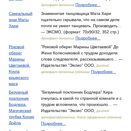
Подробнее...
Артефакт-детектив
Сакральный
Знаменитая танцовщица Мата Хари
знак Маты
тщательно скрывала, что на самом деле
Хари
почти не умеет танцевать. Производить…
— ЭКСМО, (формат: 70x90/32, 352 стр.)
Подробнее...
Артефакт-детектив
Роковой
"Роковой оберег Марины Цветаевой" До
оберег
Жени Колесниковой с трудом доходили
Марины
слова следователя, рассказывавшего… —
Цветаевой.
Издательство "Эксмо" ООО,
Двойной
Кукла
Подробнее...
артефакт-детектив (обложка)
крымского
мага
Безумный
"Безумный поклонник Бодлера" Кира
поклонник
очнулась в какой-то странной комнате и с
Бодлера.
трудом вспомнила, что произошло… —
Магическая
Издательство "Эксмо" ООО,
Двойной
трубка Конан
артефакт&детектив. Новое оформление (обложка)
Дойла
Подробнее...