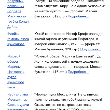
Безумный
"Безумный поклонник Бодлера" Похититель
поклонник
готов отпустить Киру, но с одним условием:
Бодлера
на месте чужого… — (формат: Мягкая
Магическая
бумажная, 512 стр.)
Подробнее...
трубка Конан
Дойла
Флейта
Юный крестоносец Йозеф Крафт завладел
гамельнского
книгой одного из учеников Пифагора, в
крысолова
которой описывалось, как… — (формат:
Мягкая бумажная, 320 стр.)
Подробнее...
Роковой
"Роковой оберег Марины Цветаевой" . До
оберег
Жени Колесниковой с трудом доходили
Марины
слова следователя… — (формат: Мягкая
Цветаевой
бумажная, 416 стр.)
Подробнее...
Кукла
крымского
мага
Черная луна
"Черная луна Мессалины" Не слишком
Мессалины.
приятно узнать, что тобой манипулируют!
Серьга удачи
Оказывается, не за красивые глаза… —
знаменитого
Издательство "Эксмо" ООО,