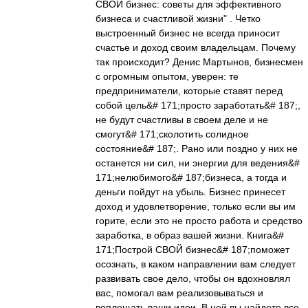
СВОЙ бизнес: советы для эффективного
бизнеса и счастливой жизни" . Четко
выстроенный бизнес не всегда приносит
счастье и доход своим владельцам. Почему
так происходит? Денис Мартынов, бизнесмен
с огромным опытом, уверен: те
предприниматели, которые ставят перед
собой цель&# 171;просто заработать&# 187;,
не будут счастливы в своем деле и не
смогут&# 171;сколотить солидное
состояние&# 187;. Рано или поздно у них не
останется ни сил, ни энергии для ведения&#
171;нелюбимого&# 187;бизнеса, а тогда и
деньги пойдут на убыль. Бизнес принесет
доход и удовлетворение, только если вы им
горите, если это не просто работа и средство
заработка, в образ вашей жизни. Книга&#
171;Построй СВОЙ бизнес&# 187;поможет
осознать, в каком направлении вам следует
развивать свое дело, чтобы он вдохновлял
вас, помогал вам реализовываться и
воплощать ваши идеи. В ней вы найдете все