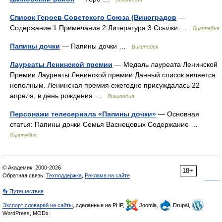
Список Героев Советского Союза (Виноградов
—
Содержание 1 Примечания 2 Литература 3 Ссылки …
Википедия
Папины дочки
— Папины дочки …
Википедия
Лауреаты Ленинской премии
— Медаль лауреата Ленинской
Премии Лауреаты Ленинской премии Данный список является
неполным. Ленинская премия ежегодно присуждалась 22
апреля, в день рождения …
Википедия
Персонажи телесериала «Папины дочки»
— Основная
статья: Папины дочки Семья Васнецовых Содержание …
Википедия
© Академик, 2000-2026
18+
Обратная связь:
Техподдержка
,
Реклама на сайте
👣 Путешествия
Экспорт словарей на сайты
, сделанные на PHP,
Joomla,
Drupal,
WordPress, MODx.