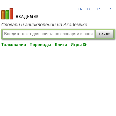
EN
DE
ES
FR
academic.ru
Словари и энциклопедии на Академике
Найти!
Толкования
Переводы
Книги
Игры ⚽