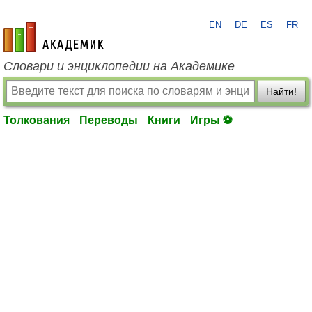
EN
DE
ES
FR
academic.ru
Словари и энциклопедии на Академике
Найти!
Толкования
Переводы
Книги
Игры ⚽