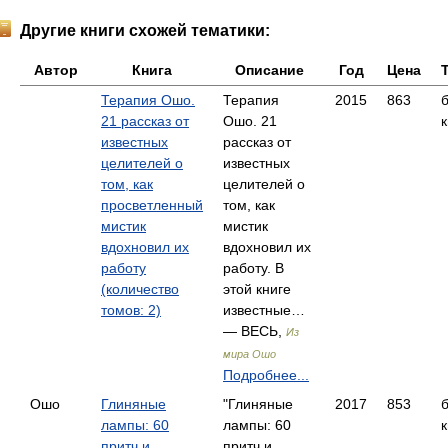
Другие книги схожей тематики:
Автор
Книга
Описание
Год
Цена
Терапия Ошо.
Терапия
2015
863
21 рассказ от
Ошо. 21
к
известных
рассказ от
целителей о
известных
том, как
целителей о
просветленный
том, как
мистик
мистик
вдохновил их
вдохновил их
работу
работу. В
(количество
этой книге
томов: 2)
известные…
— ВЕСЬ,
Из
мира Ошо
Подробнее...
Ошо
Глиняные
"Глиняные
2017
853
лампы: 60
лампы: 60
к
притч и
притч и