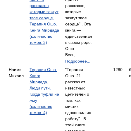
рассказов,
рассказов,
которые зажгут
которые
твое сердце.
зажгут твое
Терапия Ошо.
сердце" . Эта
Книга Мирдада
книга —
(количество
единственная
томов: 3)
в своем роде.
Ошо… —
Весь,
-
Подробнее...
Наими
Терапия Ошо.
"Терапия
1280
Михаил
Книга
Ошо. 21
к
Мирдада.
рассказ от
Люди пути.
известных
Когда туфли не
целителей о
жмут
том, как
(количество
мистик
томов: 4)
вдохновил их
работу" . В
этой книге