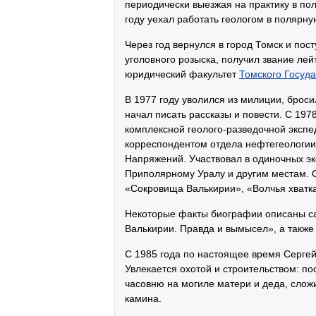
периодически выезжая на практику в по
году уехал работать геологом в полярн
Через год вернулся в город Томск и пос
уголовного розыска, получил звание ле
юридический факультет
Томского Госуда
В 1977 году уволился из милиции, бросил
начал писать рассказы и повести. С 197
комплексной геолого-разведочной экспе
корреспондентом отдела нефтегеологии 
Напряжений. Участвовал в одиночных эк
Приполярному Уралу и другим местам. О
«Сокровища Валькирии», «Волчья хватка
Некоторые факты биографии описаны са
Валькирии. Правда и вымысел», а также 
С 1985 года по настоящее время Серге
Увлекается охотой и строительством: по
часовню на могиле матери и деда, сложи
камина.