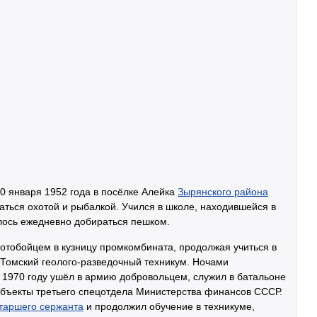
0 января 1952 года в посёлке Алейка
Зырянского района
маться охотой и рыбалкой. Учился в школе, находившейся в
лось ежедневно добираться пешком.
лотобойцем в кузницу промкомбината, продолжая учиться в
в Томский геолого-разведочный техникум. Ночами
 1970 году ушёл в армию добровольцем, служил в батальоне
объекты третьего спецотдела Министерства финансов СССР.
таршего сержанта
и продолжил обучение в техникуме,