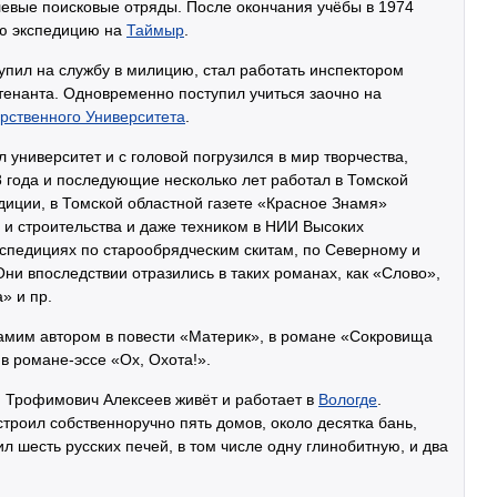
левые поисковые отряды. После окончания учёбы в 1974
ую экспедицию на
Таймыр
.
тупил на службу в милицию, стал работать инспектором
йтенанта. Одновременно поступил учиться заочно на
рственного Университета
.
 университет и с головой погрузился в мир творчества,
8 года и последующие несколько лет работал в Томской
диции, в Томской областной газете «Красное Знамя»
и строительства и даже техником в НИИ Высоких
спедициях по старообрядческим скитам, по Северному и
ни впоследствии отразились в таких романах, как «Слово»,
» и пр.
мим автором в повести «Материк», в романе «Сокровища
в романе-эссе «Ох, Охота!».
й Трофимович Алексеев живёт и работает в
Вологде
.
строил собственноручно пять домов, около десятка бань,
л шесть русских печей, в том числе одну глинобитную, и два