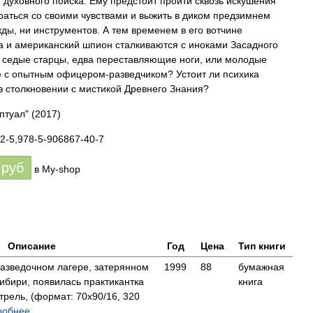
и духовного поиска. Ему предстоит пройти сквозь искушения
раться со своими чувствами и выжить в диком предзимнем
ды, ни инструментов. А тем временем в его вотчине
а и американский шпион сталкиваются с иноками Засадного
 седые старцы, едва переставляющие ноги, или молодые
е с опытным офицером-разведчиком? Устоит ли психика
 столкновении с мистикой Древнего Знания?
птуал"
(2017)
2-5,978-5-906867-40-7
руб
в My-shop
Описание
Год
Цена
Тип книги
разведочном лагере, затерянном
1999
88
бумажная
ибири, появилась практикантка
книга
рель, (формат: 70x90/16, 320
обнее...