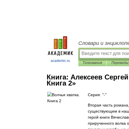
Словари и энциклоп
academic.ru
Толкования
Переводы
Книга:
Алексеев Сергей
Книга 2»
Серия: "-"
Вторая часть романа
существующем в наше
герой книги Вячеслав
прирученного волка 