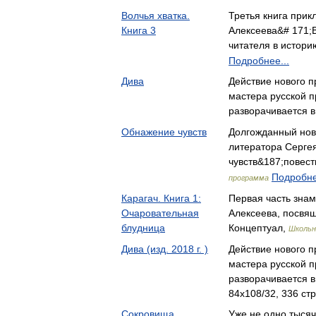
Волчья хватка.
Третья книга при
Книга 3
Алексеева&# 171;В
читателя в истор
Подробнее...
Дива
Действие нового 
мастера русской 
разворачивается 
Обнажение чувств
Долгожданный нов
литератора Серге
чувств&187;повес
Подробне
программа
Карагач. Книга 1:
Первая часть зна
Очаровательная
Алексеева, посвя
блудница
Концептуал,
Школьн
Дива (изд. 2018 г. )
Действие нового 
мастера русской 
разворачивается 
84x108/32, 336 стр
Сокровища
Уже не одно тыся