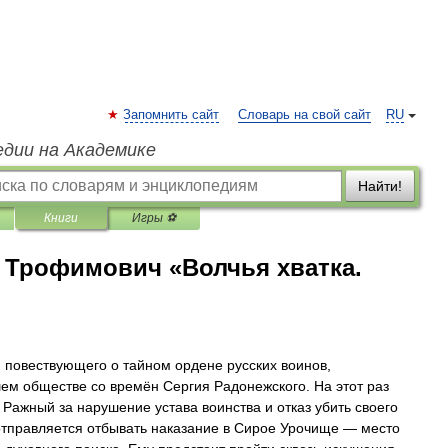
Запомнить сайт
Словарь на свой сайт
RU
едии на Академике
Найти!
Книги
Игры ⚽
 Трофимович «Волчья хватка.
, повествующего о тайном ордене русских воинов,
м обществе со времён Сергия Радонежского. На этот раз
 Ражный за нарушение устава воинства и отказ убить своего
отправляется отбывать наказание в Сирое Урочище — место