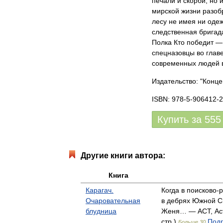
печали и скорби, но 
мирской жизни разоб
лесу не имея ни одеж
следственная бригад
Полка Кто победит —
спецназовцы во глав
современных людей в
Издательство: "Конце
ISBN: 978-5-906412-2
Купить за
555
Другие книги автора:
Книга
Карагач.
Когда в поисково-
Очаровательная
в дебрях Южной С
блудница
Женя… — АСТ, Аст
стр.)
Подр
Больше 30