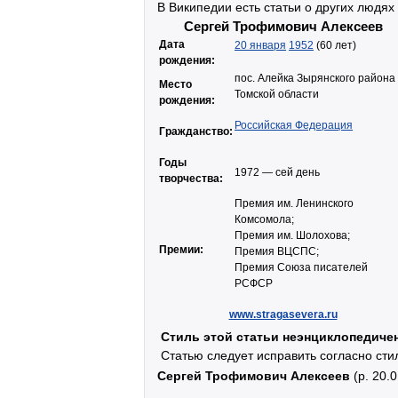
В Википедии есть статьи о других людях
Сергей Трофимович Алексеев
Дата
20 января
1952
(60 лет)
рождения:
пос. Алейка Зырянского района
Место
Томской области
рождения:
Российская Федерация
Гражданство:
Годы
1972 — сей день
творчества:
Премия им. Ленинского
Комсомола;
Премия им. Шолохова;
Премии:
Премия ВЦСПС;
Премия Союза писателей
РСФСР
www.stragasevera.ru
Стиль этой статьи неэнциклопедиче
Статью следует исправить согласно ст
Сергей Трофимович Алексеев
(р. 20.