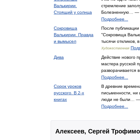
Валькирии.
стремление заполу
Стоящий у солнца
Болезненную… — 
Подробнее...
Сокровища
После публикации
Валькирии. Правда
"Сокровища Вальк
и вымысел
тысячи откликов, 
Подр
Художественная
Дива
Действие нового 
мастера русской п
разворачивается 
Подробнее...
Сорок уроков
В древние времен
русского. В 2-х
письменности, ни 
книгах
люди не были… —
Подробнее...
Алексеев, Сергей Трофим