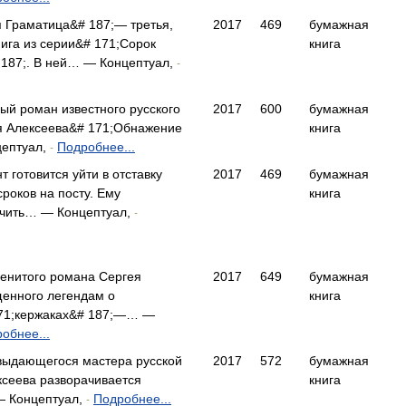
я Граматица&# 187;— третья,
2017
469
бумажная
ига из серии&# 171;Сорок
книга
 187;. В ней… — Концептуал,
-
ый роман известного русского
2017
600
бумажная
я Алексеева&# 171;Обнажение
книга
цептуал,
Подробнее...
-
 готовится уйти в отставку
2017
469
бумажная
сроков на посту. Ему
книга
ачить… — Концептуал,
-
менитого романа Сергея
2017
649
бумажная
щенного легендам о
книга
171;кержаках&# 187;—… —
обнее...
выдающегося мастера русской
2017
572
бумажная
ксеева разворачивается
книга
— Концептуал,
Подробнее...
-