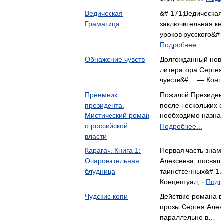
Ведическая
&# 171;Ведическа
Граматица
заключительная кн
уроков русского&#
Подробнее...
Обнажение чувств
Долгожданный нов
литератора Серге
чувств&#… — Кон
Преемник
Пожилой Президент
президента.
после нескольких 
Мистический роман
необходимо назн
о российской
Подробнее...
власти
Карагач. Книга 1:
Первая часть зна
Очаровательная
Алексеева, посвя
блудница
таинственных&# 
Концептуал,
Подр
-
Чудские копи
Действие романа 
прозы Сергея Але
параллельно в… 