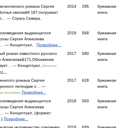
ключенческого романа Сергея
2014
295
бумажная
олчья хватка&# 187;погружает
книга
ию… — Страга Севера,
-
произведения выдающегося
2018
568
бумажная
прозы Сергея Алексеева
книга
в… — Концептуал,
Подробнее...
-
ый роман известного русского
2017
580
бумажная
я Алексеева&171;Обнажение
книга
твует… — Концептуал,
Школьная
е...
менитого романа Сергея
2017
628
бумажная
щенного легендам о… —
книга
Подробнее...
ая программа
произведения выдающегося
2018
550
бумажная
прозы Сергея Алексеева
книга
в… — Концептуал, (формат:
.)
Подробнее...
челетие человечество одержимо
2018
699
бумажная